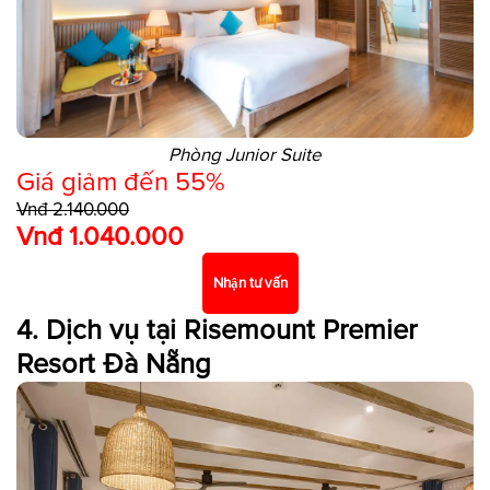
Phòng Junior Suite
Giá giảm đến 55%
Vnđ 2.140.000
Vnđ 1.040.000
Nhận tư vấn
4. Dịch vụ tại Risemount Premier
Resort Đà Nẵng