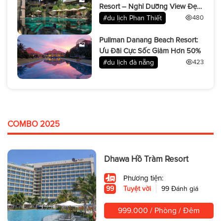
Resort – Nghỉ Dưỡng View Đẹp
Miễn Bàn!
#du lịch Phan Thiết
480
Pullman Danang Beach Resort:
Ưu Đãi Cực Sốc Giảm Hơn 50%
#du lịch đà nẵng
423
COMBO 2025
Dhawa Hồ Tràm Resort
Phương tiện:
99
Tuyệt vời
99 Đánh giá
999.000 / Phòng / Đêm