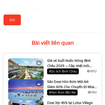
Gửi
Bài viết liên quan
Giá vé Suối Nước Nóng Bình
Châu 2025 – Cập nhật mới,
đừng bỏ lỡ!
#Du lịch Bình Châu
1052
Săn Deal Hòn Rơm Mũi Né:
Giảm 60% Cho Chuyến Đi Mùa
Hè!
#Hòn Rơm Mũi Né
582
Deal Xịn 45% tại Lotus Village