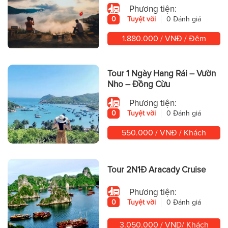
Phương tiện:
0
Tuyệt vời
0 Đánh giá
1.880.000 / VNĐ / Đêm
Tour 1 Ngày Hang Rái – Vườn
Nho – Đồng Cừu
Phương tiện:
0
Tuyệt vời
0 Đánh giá
550.000 / VNĐ / Khách
Tour 2N1Đ Aracady Cruise
Phương tiện:
0
Tuyệt vời
0 Đánh giá
3.050.000 / VND/ Khách