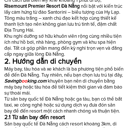
Chỉ cách Bãi biển Mỹ Khê khoảng 1 phút đi bộ,
Risemount Premier Resort Đà Nẵng
nổi bật với kiến trúc
lấy cảm hứng từ đảo Santorini – biểu tượng của Hy Lạp.
Tông màu trắng – xanh chủ đạo kết hợp cùng thiết kế
thanh lịch tạo nên không gian lưu trú tinh tế, đậm chất
Địa Trung Hải.
Khu nghỉ dưỡng sở hữu khuôn viên rộng cùng nhiều tiện
ích như hồ bơi, nhà hàng, phòng gym và khu spa hiện
đại. Tất cả góp phần mang đến kỳ nghỉ trọn vẹn và đẳng
cấp ngay giữa lòng Đà Nẵng.
2. Hướng dẫn di chuyển
Máy bay, tàu hỏa và xe khách là ba phương tiện phổ biến
để đến Đà Nẵng. Tuy nhiên, nếu bạn chọn lưu trú tại đây,
Savingb
oo
king.com
khuyên bạn nên di chuyển bằng
máy bay hoặc tàu hỏa để tiết kiệm thời gian và đảm bảo
sự thoải mái.
Từ sân bay quốc tế Đà Nẵng hoặc ga tàu, bạn có thể bắt
taxi, xe công nghệ hoặc sử dụng dịch vụ đưa đón sân
bay để đến resort một cách nhanh chóng và thuận tiện.
2.1 Từ sân bay đến resort
Sân bay quốc tế Đà Nẵng cách resort khoảng 3km, di