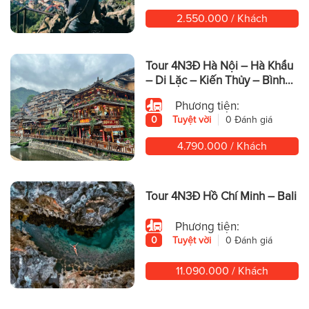
2.550.000 / Khách
Tour 4N3Đ Hà Nội – Hà Khẩu
– Di Lặc – Kiến Thủy – Bình
Biên – Mông Tự
Phương tiện:
0
Tuyệt vời
0 Đánh giá
4.790.000 / Khách
Tour 4N3Đ Hồ Chí Minh – Bali
Phương tiện:
0
Tuyệt vời
0 Đánh giá
11.090.000 / Khách