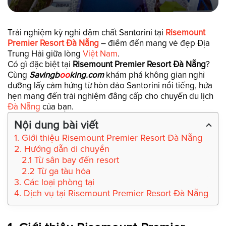
Trải nghiệm kỳ nghỉ đậm chất Santorini tại
Risemount
Premier Resort Đà Nẵng
– điểm đến mang vẻ đẹp Địa
Trung Hải giữa lòng
Việt Nam
.
Có gì đặc biệt tại
Risemount Premier Resort Đà Nẵng
?
Cùng
Savingb
oo
king.com
khám phá không gian nghỉ
dưỡng lấy cảm hứng từ hòn đảo Santorini nổi tiếng, hứa
hẹn mang đến trải nghiệm đẳng cấp cho chuyến du lịch
Đà Nẵng
của bạn.
Nội dung bài viết
1. Giới thiệu Risemount Premier Resort Đà Nẵng
2. Hướng dẫn di chuyển
2.1 Từ sân bay đến resort
2.2 Từ ga tàu hỏa
3. Các loại phòng tại
4. Dịch vụ tại Risemount Premier Resort Đà Nẵng