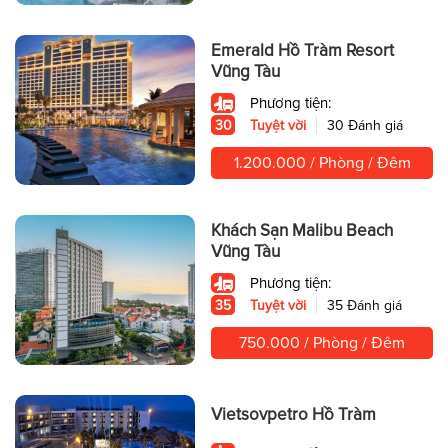
Emerald Hồ Tràm Resort
Vũng Tàu
Phương tiện:
30
Tuyệt vời
30 Đánh giá
1.200.000 / Phòng / Đêm
Khách Sạn Malibu Beach
Vũng Tàu
Phương tiện:
35
Tuyệt vời
35 Đánh giá
750.000 / Phòng / Đêm
Vietsovpetro Hồ Tràm