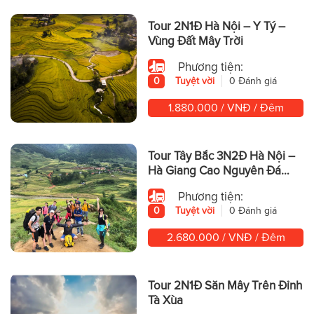
Tour 2N1Đ Hà Nội – Y Tý –
Vùng Đất Mây Trời
Phương tiện:
0
Tuyệt vời
0 Đánh giá
1.880.000 / VNĐ / Đêm
Tour Tây Bắc 3N2Đ Hà Nội –
Hà Giang Cao Nguyên Đá
Hùng Vĩ
Phương tiện:
0
Tuyệt vời
0 Đánh giá
2.680.000 / VNĐ / Đêm
Tour 2N1Đ Săn Mây Trên Đỉnh
Tà Xùa