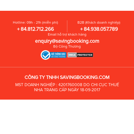
Hotline: 09h - 21h (miễn phí)
B2B (Khách doanh nghiệp)
+ 84.812.712.266
+ 84.938.057.789
Email hỗ trợ khách hàng
enquiry@savingbooking.com
Bộ Công Thương
CÔNG TY TNHH SAVINGBOOKING.COM
MST DOANH NGHIỆP : 4201760008 DO CHI CỤC THUẾ
NHA TRANG CẤP NGÀY 18-09-2017