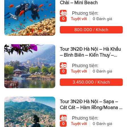
Chài – Mini Beach
Phương tiện:
0
Tuyệt vời
0 Đánh giá
800.000 / Khách
Tour 3N2Đ Hà Nội – Hà Khẩu
– Bình Biên – Kiến Thuỷ –
Động Yến Tử – Mông Tự
Phương tiện:
0
Tuyệt vời
0 Đánh giá
3.450.000 / Khách
Tour 3N2Đ Hà Nội – Sapa –
Cát Cát – Hàm Rồng/Moana –
Fansipan
Phương tiện:
0
Tuyệt vời
0 Đánh giá