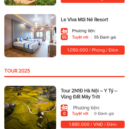
Le Viva Mũi Né Resort
Phương tiện:
55
Tuyệt vời
55 Đánh giá
1.050.000 / Phòng / Đêm
TOUR 2025
Tour 2N1Đ Hà Nội – Y Tý –
Vùng Đất Mây Trời
Phương tiện:
0
Tuyệt vời
0 Đánh giá
1.880.000 / VNĐ / Đêm