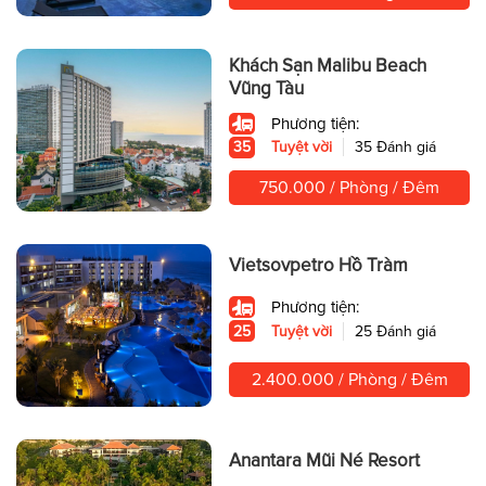
Khách Sạn Malibu Beach
Vũng Tàu
Phương tiện:
35
Tuyệt vời
35 Đánh giá
750.000 / Phòng / Đêm
Vietsovpetro Hồ Tràm
Phương tiện:
25
Tuyệt vời
25 Đánh giá
2.400.000 / Phòng / Đêm
Anantara Mũi Né Resort