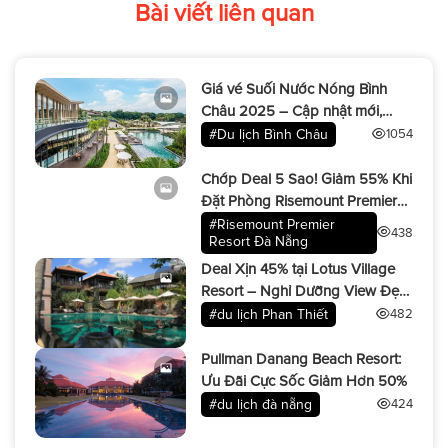
Bài viết liên quan
Giá vé Suối Nước Nóng Bình
Châu 2025 – Cập nhật mới,
đừng bỏ lỡ!
#Du lịch Bình Châu
1054
Chớp Deal 5 Sao! Giảm 55% Khi
Đặt Phòng Risemount Premier
Resort
#Risemount Premier
438
Resort Đà Nẵng
Deal Xịn 45% tại Lotus Village
Resort – Nghỉ Dưỡng View Đẹp
Miễn Bàn!
#du lịch Phan Thiết
482
Pullman Danang Beach Resort:
Ưu Đãi Cực Sốc Giảm Hơn 50%
#du lịch đà nẵng
424