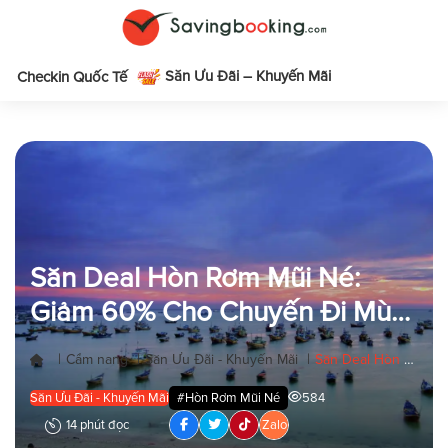
Săn Ưu Đãi – Khuyến Mãi
m
Checkin Quốc Tế
Săn Deal Hòn Rơm Mũi Né:
Giảm 60% Cho Chuyến Đi Mùa
Hè!
|
|
|
Cẩm nang
Săn Ưu Đãi - Khuyến Mãi
Săn Deal Hòn Rơm Mũi Né: Giảm 60% Cho Chuyến Đi Mùa Hè!
Săn Ưu Đãi - Khuyến Mãi
#Hòn Rơm Mũi Né
584
14 phút đọc
Zalo