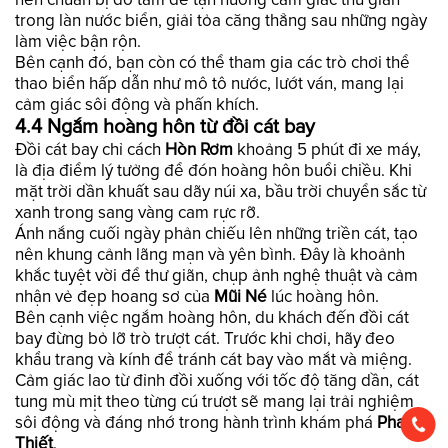
trong làn nước biển, giải tỏa căng thẳng sau những ngày
làm việc bận rộn.
Bên cạnh đó, bạn còn có thể tham gia các trò chơi thể
thao biển hấp dẫn như mô tô nước, lướt ván, mang lại
cảm giác sôi động và phấn khích.
4.4 Ngắm hoàng hôn từ đồi cát bay
Đồi cát bay chỉ cách
Hòn Rơm
khoảng 5 phút đi xe máy,
là địa điểm lý tưởng để đón hoàng hôn buổi chiều. Khi
mặt trời dần khuất sau dãy núi xa, bầu trời chuyển sắc từ
xanh trong sang vàng cam rực rỡ.
Ánh nắng cuối ngày phản chiếu lên những triền cát, tạo
nên khung cảnh lãng mạn và yên bình. Đây là khoảnh
khắc tuyệt vời để thư giãn, chụp ảnh nghệ thuật và cảm
nhận vẻ đẹp hoang sơ của
Mũi Né
lúc hoàng hôn.
Bên cạnh việc ngắm hoàng hôn, du khách đến đồi cát
bay đừng bỏ lỡ trò trượt cát. Trước khi chơi, hãy đeo
khẩu trang và kính để tránh cát bay vào mắt và miệng.
Cảm giác lao từ đỉnh đồi xuống với tốc độ tăng dần, cát
tung mù mịt theo từng cú trượt sẽ mang lại trải nghiệm
sôi động và đáng nhớ trong hành trình khám phá
Phan
Thiết
.