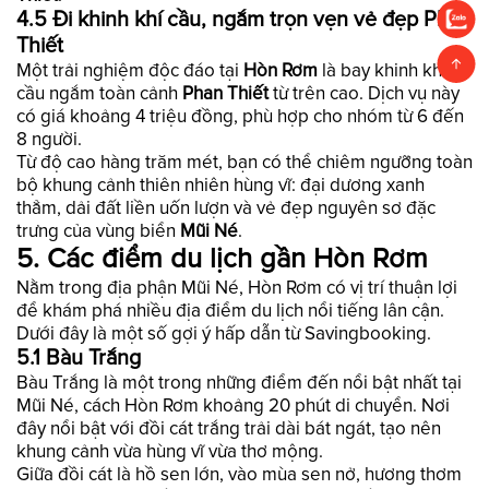
4.5 Đi khinh khí cầu, ngắm trọn vẹn vẻ đẹp Phan
Thiết
Một trải nghiệm độc đáo tại
Hòn Rơm
là bay khinh khí
cầu ngắm toàn cảnh
Phan Thiết
từ trên cao. Dịch vụ này
có giá khoảng 4 triệu đồng, phù hợp cho nhóm từ 6 đến
8 người.
Từ độ cao hàng trăm mét, bạn có thể chiêm ngưỡng toàn
bộ khung cảnh thiên nhiên hùng vĩ: đại dương xanh
thẳm, dải đất liền uốn lượn và vẻ đẹp nguyên sơ đặc
trưng của vùng biển
Mũi Né
.
5. Các điểm du lịch gần Hòn Rơm
Nằm trong địa phận Mũi Né, Hòn Rơm có vị trí thuận lợi
để khám phá nhiều địa điểm du lịch nổi tiếng lân cận.
Dưới đây là một số gợi ý hấp dẫn từ Savingbooking.
5.1 Bàu Trắng
Bàu Trắng là một trong những điểm đến nổi bật nhất tại
Mũi Né, cách Hòn Rơm khoảng 20 phút di chuyển. Nơi
đây nổi bật với đồi cát trắng trải dài bát ngát, tạo nên
khung cảnh vừa hùng vĩ vừa thơ mộng.
Giữa đồi cát là hồ sen lớn, vào mùa sen nở, hương thơm