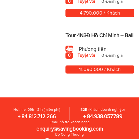
0
Tuyệt vời
0 Đánh giá
4.790.000 / Khách
Tour 4N3Đ Hồ Chí Minh – Bali
Phương tiện:
0
Tuyệt vời
0 Đánh giá
11.090.000 / Khách
Hotline: 09h - 21h (miễn phí)
B2B (Khách doanh nghiệp)
+ 84.812.712.266
+ 84.938.057.789
Email hỗ trợ khách hàng
enquiry@savingbooking.com
Bộ Công Thương