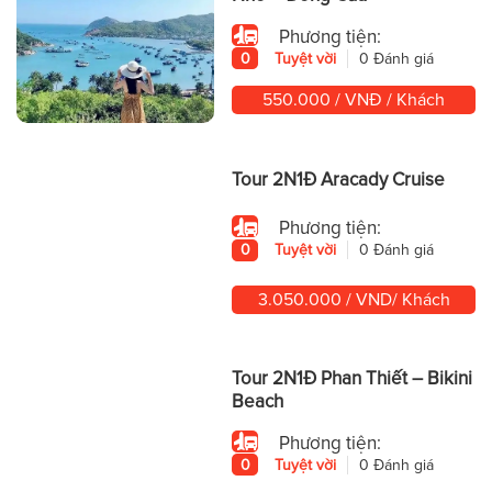
Phương tiện:
0
Tuyệt vời
0 Đánh giá
550.000 / VNĐ / Khách
Tour 2N1Đ Aracady Cruise
Phương tiện:
0
Tuyệt vời
0 Đánh giá
3.050.000 / VND/ Khách
Tour 2N1Đ Phan Thiết – Bikini
Beach
Phương tiện:
0
Tuyệt vời
0 Đánh giá