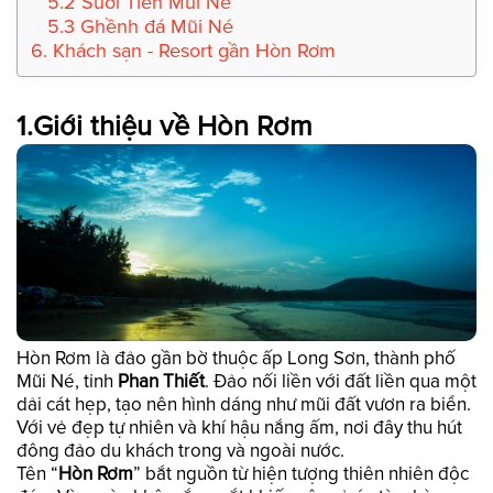
5.2 Suối Tiên Mũi Né
5.3 Ghềnh đá Mũi Né
6. Khách sạn - Resort gần Hòn Rơm
1.Giới thiệu về Hòn Rơm
Hòn Rơm là đảo gần bờ thuộc ấp Long Sơn, thành phố
Mũi Né, tỉnh
Phan Thiết
. Đảo nối liền với đất liền qua một
dải cát hẹp, tạo nên hình dáng như mũi đất vươn ra biển.
Với vẻ đẹp tự nhiên và khí hậu nắng ấm, nơi đây thu hút
đông đảo du khách trong và ngoài nước.
Tên “
Hòn Rơm
” bắt nguồn từ hiện tượng thiên nhiên độc