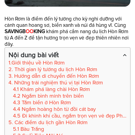
Hòn Rơm là điểm đến lý tưởng cho kỳ nghỉ dưỡng với
cảnh quan hoang sơ, biển xanh và núi đá hùng vĩ. Cùng
SAVINGB
OO
KING
khám phá cẩm nang du lịch Hòn Rơm
từ A đến Z để tận hưởng trọn vẹn vẻ đẹp thiên nhiên nơi
đây.
Nội dung bài viết
1.Giới thiệu về Hòn Rơm
2. Thời gian lý tưởng du lịch Hòn Rơm
3. Hướng dẫn di chuyển đến Hòn Rơm
4. Những trải nghiệm thú vị tại Hòn Rơm
4.1 Khám phá làng chài Hòn Rơm
4.2 Ngắm bình minh trên biển
4.3 Tắm biển ở Hòn Rơm
4.4 Ngắm hoàng hôn từ đồi cát bay
4.5 Đi khinh khí cầu, ngắm trọn vẹn vẻ đẹp Phan Thiết
5. Các điểm du lịch gần Hòn Rơm
5.1 Bàu Trắng