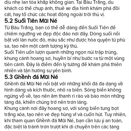
dịu nhẹ lan tỏa khắp không gian. Tại Bàu Trắng, du
khách có thể chụp ảnh, thuê xe địa hình khám phá đồi
cát, hay tổ chức các hoạt động ngoài trời thú vị.
5.2 Suối Tiên Mũi Né
Từ Bàu Trắng, bạn có thể dễ dàng đến Suối Tiên để
chiêm ngưỡng vẻ đẹp độc đáo nơi đây. Dòng suối nổi
bật với làn nước đỏ, màu sắc như được hòa quyện từ phù
sa, tạo nên một cảnh tượng kỳ thú.
Suối Tiên uốn lượn quanh những ngọn núi trập trùng,
khung cảnh hoang sơ, huyền bí như bước ra từ một vùng
tiên cảnh. Đây là điểm đến lý tưởng để khám phá thiên
nhiên và tận hưởng sự yên bình.
5.3 Ghềnh đá Mũi Né
Ghềnh đá Mũi Né nổi bật với những khối đá đa dạng về
hình dáng và kích thước, nhô ra biển. Sóng biển không
ngừng vỗ về, tạo nên âm thanh rì rào và bào mòn những
tảng đá, khiến chúng trở nên trơn láng.
Khung cảnh nơi đây hoang sơ, với sóng biển tung bọt
trắng xóa, tạo nên vẻ đẹp hùng vĩ và cuốn hút. Tuy nhiên,
khi tham quan Ghềnh đá Mũi Né, bạn cần lưu ý an toàn,
đặc biệt là tránh trơn trượt khi di chuyển trên các tảng