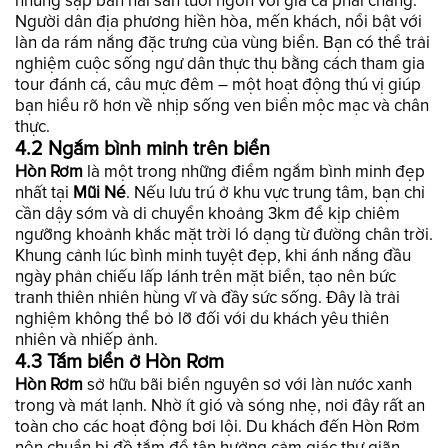
những sạp bán hải sản tươi ngon với giá cả phải chăng.
Người dân địa phương hiền hòa, mến khách, nổi bật với
làn da rám nắng đặc trưng của vùng biển. Bạn có thể trải
nghiệm cuộc sống ngư dân thực thụ bằng cách tham gia
tour đánh cá, câu mực đêm – một hoạt động thú vị giúp
bạn hiểu rõ hơn về nhịp sống ven biển mộc mạc và chân
thực.
4.2 Ngắm bình minh trên biển
Hòn Rơm
là một trong những điểm ngắm bình minh đẹp
nhất tại
Mũi Né
. Nếu lưu trú ở khu vực trung tâm, bạn chỉ
cần dậy sớm và di chuyển khoảng 3km để kịp chiêm
ngưỡng khoảnh khắc mặt trời ló dạng từ đường chân trời.
Khung cảnh lúc bình minh tuyệt đẹp, khi ánh nắng đầu
ngày phản chiếu lấp lánh trên mặt biển, tạo nên bức
tranh thiên nhiên hùng vĩ và đầy sức sống. Đây là trải
nghiệm không thể bỏ lỡ đối với du khách yêu thiên
nhiên và nhiếp ảnh.
4.3 Tắm biển ở Hòn Rơm
Hòn Rơm
sở hữu bãi biển nguyên sơ với làn nước xanh
trong và mát lạnh. Nhờ ít gió và sóng nhẹ, nơi đây rất an
toàn cho các hoạt động bơi lội. Du khách đến Hòn Rơm
nên chuẩn bị đồ tắm để tận hưởng cảm giác thư giãn