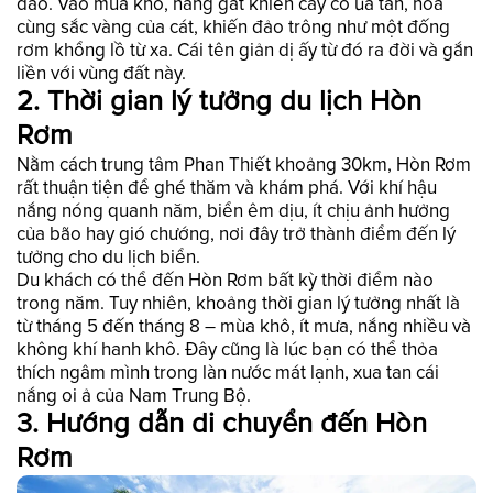
đáo. Vào mùa khô, nắng gắt khiến cây cỏ úa tàn, hòa
cùng sắc vàng của cát, khiến đảo trông như một đống
rơm khổng lồ từ xa. Cái tên giản dị ấy từ đó ra đời và gắn
liền với vùng đất này.
2. Thời gian lý tưởng du lịch Hòn
Rơm
Nằm cách trung tâm Phan Thiết khoảng 30km, Hòn Rơm
rất thuận tiện để ghé thăm và khám phá. Với khí hậu
nắng nóng quanh năm, biển êm dịu, ít chịu ảnh hưởng
của bão hay gió chướng, nơi đây trở thành điểm đến lý
tưởng cho du lịch biển.
Du khách có thể đến Hòn Rơm bất kỳ thời điểm nào
trong năm. Tuy nhiên, khoảng thời gian lý tưởng nhất là
từ tháng 5 đến tháng 8 – mùa khô, ít mưa, nắng nhiều và
không khí hanh khô. Đây cũng là lúc bạn có thể thỏa
thích ngâm mình trong làn nước mát lạnh, xua tan cái
nắng oi ả của Nam Trung Bộ.
3. Hướng dẫn di chuyển đến Hòn
Rơm