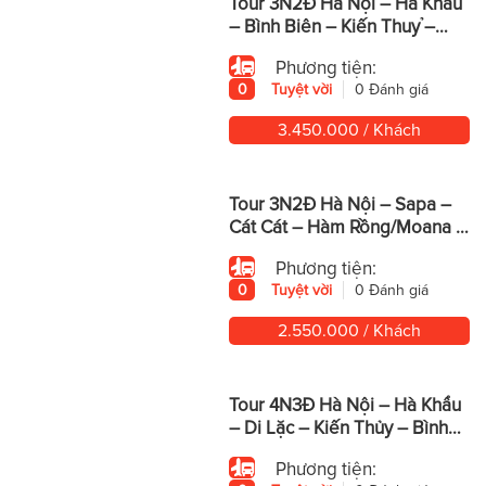
Tour 3N2Đ Hà Nội – Hà Khẩu
– Bình Biên – Kiến Thuỷ –
Động Yến Tử – Mông Tự
Phương tiện:
0
Tuyệt vời
0 Đánh giá
3.450.000 / Khách
Tour 3N2Đ Hà Nội – Sapa –
Cát Cát – Hàm Rồng/Moana –
Fansipan
Phương tiện:
0
Tuyệt vời
0 Đánh giá
2.550.000 / Khách
Tour 4N3Đ Hà Nội – Hà Khẩu
– Di Lặc – Kiến Thủy – Bình
Biên – Mông Tự
Phương tiện: