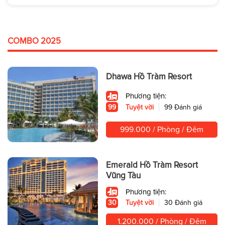
COMBO 2025
Dhawa Hồ Tràm Resort
Phương tiện:
99
Tuyệt vời
99 Đánh giá
999.000 / Phòng / Đêm
Emerald Hồ Tràm Resort
Vũng Tàu
Phương tiện:
30
Tuyệt vời
30 Đánh giá
1.200.000 / Phòng / Đêm