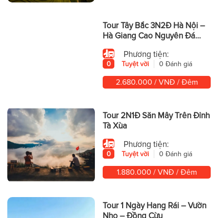
Tour Tây Bắc 3N2Đ Hà Nội –
Hà Giang Cao Nguyên Đá
Hùng Vĩ
Phương tiện:
0
Tuyệt vời
0 Đánh giá
2.680.000 / VNĐ / Đêm
Tour 2N1Đ Săn Mây Trên Đỉnh
Tà Xùa
Phương tiện:
0
Tuyệt vời
0 Đánh giá
1.880.000 / VNĐ / Đêm
Tour 1 Ngày Hang Rái – Vườn
Nho – Đồng Cừu