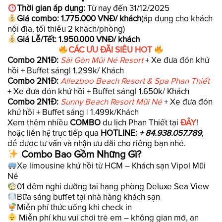
Thời gian áp dụng:
Từ nay đến 31/12/2025
Giá combo:
1.775.000 VNĐ/ khách
(áp dụng cho khách
nội địa, tối thiểu 2 khách/phòng)
Giá Lễ/Tết:
1.950.000 VNĐ/ khách
CÁC ƯU ĐÃI SIÊU HOT
Combo 2N1Đ:
Sài Gòn Mũi Né Resort
+ Xe đưa đón khứ
hồi + Buffet sáng| 1.299k/ Khách
Combo 2N1Đ:
Allezboo Beach Resort & Spa Phan Thiết
+ Xe đưa đón khứ hồi + Buffet sáng| 1.650k/ Khách
Combo 2N1Đ:
Sunny Beach Resort Mũi Né
+ Xe đưa đón
khứ hồi + Buffet sáng | 1.499k/Khách
Xem thêm nhiều
COMBO
du lịch Phan Thiết tại
ĐÂY
!
hoặc liên hệ trực tiếp qua
HOTLINE:
+ 84.938.057.789
,
để được tư vấn và nhận ưu đãi cho riêng bạn nhé.
Combo Bao Gồm Những Gì?
Xe limousine khứ hồi từ HCM – Khách sạn Vipol Mũi
Né
01 đêm nghỉ dưỡng tại hạng phòng Deluxe Sea View
Bữa sáng buffet tại nhà hàng khách sạn
Miễn phí thức uống khi check in
Miễn phí khu vui chơi trẻ em – không gian mở, an