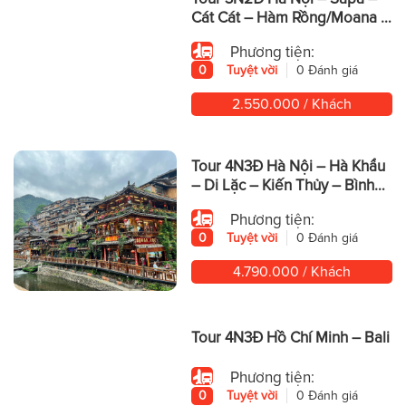
Cát Cát – Hàm Rồng/Moana –
Fansipan
Phương tiện:
0
Tuyệt vời
0 Đánh giá
2.550.000 / Khách
Tour 4N3Đ Hà Nội – Hà Khẩu
– Di Lặc – Kiến Thủy – Bình
Biên – Mông Tự
Phương tiện:
0
Tuyệt vời
0 Đánh giá
4.790.000 / Khách
Tour 4N3Đ Hồ Chí Minh – Bali
Phương tiện:
0
Tuyệt vời
0 Đánh giá