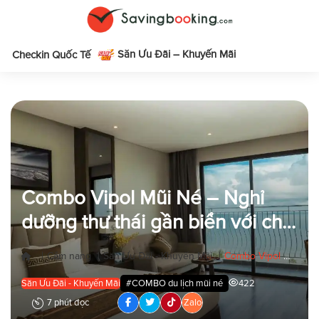
Săn Ưu Đãi – Khuyến Mãi
m
Checkin Quốc Tế
Combo Vipol Mũi Né – Nghỉ
dưỡng thư thái gần biển với chi
phí cực yêu
|
|
|
Cẩm nang
Săn Ưu Đãi - Khuyến Mãi
Combo Vipol Mũi Né – Nghỉ dưỡng thư thái gần biển với chi phí cực yêu
Săn Ưu Đãi - Khuyến Mãi
#COMBO du lịch mũi né
422
7 phút đọc
Zalo