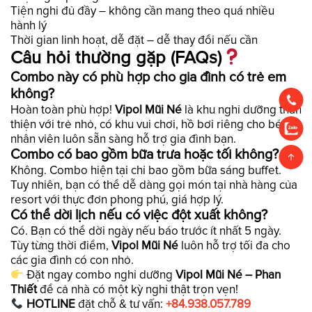
Tiện nghi đủ đầy – không cần mang theo quá nhiều
hành lý
Thời gian linh hoạt, dễ đặt – dễ thay đổi nếu cần
Câu hỏi thường gặp (FAQs)
Combo này có phù hợp cho gia đình có trẻ em
không?
Hoàn toàn phù hợp!
Vipol Mũi Né
là khu nghỉ dưỡng thân
thiện với trẻ nhỏ, có khu vui chơi, hồ bơi riêng cho bé và
nhân viên luôn sẵn sàng hỗ trợ gia đình bạn.
Combo có bao gồm bữa trưa hoặc tối không?
Không. Combo hiện tại chỉ bao gồm bữa sáng buffet.
Tuy nhiên, bạn có thể dễ dàng gọi món tại nhà hàng của
resort với thực đơn phong phú, giá hợp lý.
Có thể dời lịch nếu có việc đột xuất không?
Có. Bạn có thể dời ngày nếu báo trước ít nhất 5 ngày.
Tùy từng thời điểm,
Vipol Mũi Né
luôn hỗ trợ tối đa cho
các gia đình có con nhỏ.
Đặt ngay combo nghỉ dưỡng
Vipol Mũi Né –
Phan
Thiết
để cả nhà có một kỳ nghỉ thật trọn vẹn!
HOTLINE
đặt chỗ & tư vấn:
+84.938.057.789