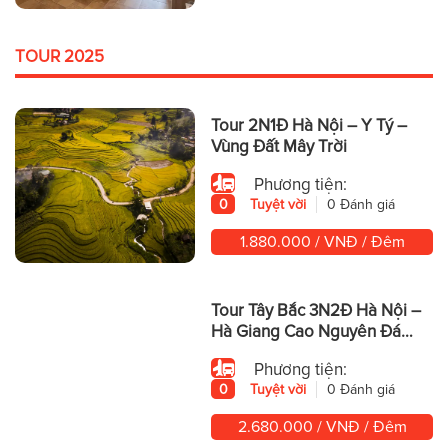
TOUR 2025
Tour 2N1Đ Hà Nội – Y Tý –
Vùng Đất Mây Trời
Phương tiện:
0
Tuyệt vời
0 Đánh giá
1.880.000 / VNĐ / Đêm
Tour Tây Bắc 3N2Đ Hà Nội –
Hà Giang Cao Nguyên Đá
Hùng Vĩ
Phương tiện:
0
Tuyệt vời
0 Đánh giá
2.680.000 / VNĐ / Đêm