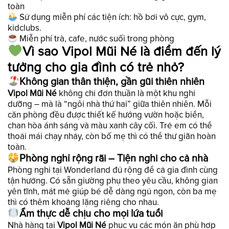
toàn
Sử dụng miễn phí các tiện ích: hồ bơi vô cực, gym,
kidclubs.
Miễn phí trà, cafe, nước suối trong phòng
Vì sao Vipol Mũi Né là điểm đến lý
tưởng cho gia đình có trẻ nhỏ?
Không gian thân thiện, gần gũi thiên nhiên
Vipol Mũi Né
không chỉ đơn thuần là một khu nghỉ
dưỡng – mà là “ngôi nhà thứ hai” giữa thiên nhiên. Mỗi
căn phòng đều được thiết kế hướng vườn hoặc biển,
chan hòa ánh sáng và màu xanh cây cối. Trẻ em có thể
thoải mái chạy nhảy, còn bố mẹ thì có thể thư giãn hoàn
toàn.
Phòng nghỉ rộng rãi – Tiện nghi cho cả nhà
Phòng nghỉ tại Wonderland đủ rộng để cả gia đình cùng
tận hưởng. Có sẵn giường phụ theo yêu cầu, không gian
yên tĩnh, mát mẻ giúp bé dễ dàng ngủ ngon, còn ba mẹ
thì có thêm khoảng lặng riêng cho nhau.
Ẩm thực dễ chịu cho mọi lứa tuổi
Nhà hàng tại
Vipol Mũi Né
phục vụ các món ăn phù hợp