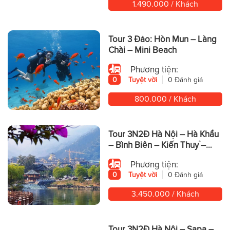
1.490.000 / Khách
Tour 3 Đảo: Hòn Mun – Làng
Chài – Mini Beach
Phương tiện:
0
Tuyệt vời
0 Đánh giá
800.000 / Khách
Tour 3N2Đ Hà Nội – Hà Khẩu
– Bình Biên – Kiến Thuỷ –
Động Yến Tử – Mông Tự
Phương tiện:
0
Tuyệt vời
0 Đánh giá
3.450.000 / Khách
Tour 3N2Đ Hà Nội – Sapa –