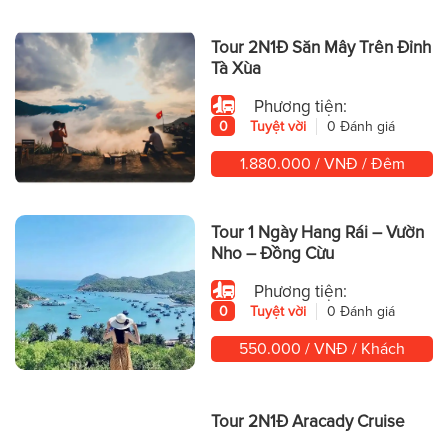
Tour 2N1Đ Săn Mây Trên Đỉnh
Tà Xùa
Phương tiện:
0
Tuyệt vời
0 Đánh giá
1.880.000 / VNĐ / Đêm
Tour 1 Ngày Hang Rái – Vườn
Nho – Đồng Cừu
Phương tiện:
0
Tuyệt vời
0 Đánh giá
550.000 / VNĐ / Khách
Tour 2N1Đ Aracady Cruise