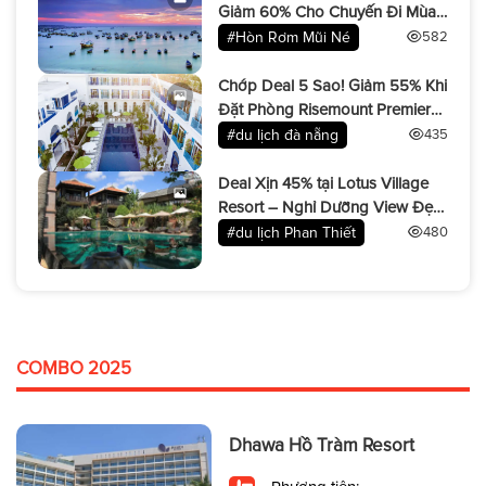
Giảm 60% Cho Chuyến Đi Mùa
Hè!
#Hòn Rơm Mũi Né
582
Chớp Deal 5 Sao! Giảm 55% Khi
Đặt Phòng Risemount Premier
Resort
#du lịch đà nẵng
435
Deal Xịn 45% tại Lotus Village
Resort – Nghỉ Dưỡng View Đẹp
Miễn Bàn!
#du lịch Phan Thiết
480
COMBO 2025
Dhawa Hồ Tràm Resort