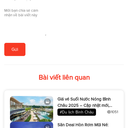
Gửi
Bài viết liên quan
Giá vé Suối Nước Nóng Bình
Châu 2025 – Cập nhật mới,
đừng bỏ lỡ!
#Du lịch Bình Châu
1051
Săn Deal Hòn Rơm Mũi Né: