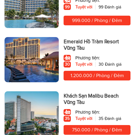
Phương tiện:
99
Tuyệt vời
99 Đánh giá
999.000 / Phòng / Đêm
Emerald Hồ Tràm Resort
Vũng Tàu
Phương tiện:
30
Tuyệt vời
30 Đánh giá
1.200.000 / Phòng / Đêm
Khách Sạn Malibu Beach
Vũng Tàu
Phương tiện:
35
Tuyệt vời
35 Đánh giá
750.000 / Phòng / Đêm