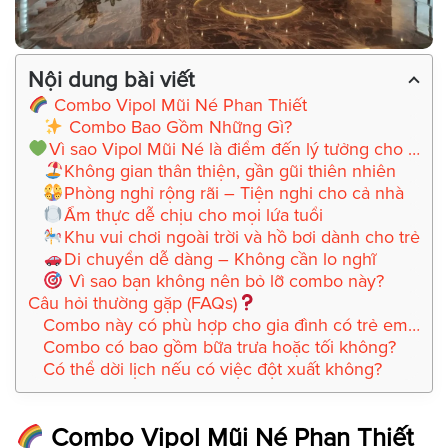
Nội dung bài viết
Combo Vipol Mũi Né Phan Thiết
Combo Bao Gồm Những Gì?
Vì sao Vipol Mũi Né là điểm đến lý tưởng cho gia đình có trẻ nhỏ?
Không gian thân thiện, gần gũi thiên nhiên
Phòng nghỉ rộng rãi – Tiện nghi cho cả nhà
Ẩm thực dễ chịu cho mọi lứa tuổi
Khu vui chơi ngoài trời và hồ bơi dành cho trẻ
Di chuyển dễ dàng – Không cần lo nghĩ
Vì sao bạn không nên bỏ lỡ combo này?
Câu hỏi thường gặp (FAQs)
Combo này có phù hợp cho gia đình có trẻ em không?
Combo có bao gồm bữa trưa hoặc tối không?
Có thể dời lịch nếu có việc đột xuất không?
Combo Vipol Mũi Né Phan Thiết