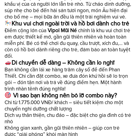
khẩu vị của cả người lớn lẫn trẻ nhỏ. Từ cháo dinh dưỡng,
súp nhẹ cho bé đến hải sản tươi ngon, món Âu hiện đại
cho bố mẹ – mọi bữa ăn đều là một trải nghiệm vui vẻ.
Khu vui chơi ngoài trời và hồ bơi dành cho trẻ
Điểm cộng lớn của
Vipol Mũi Né
chính là khu vui chơi trẻ
em được thiết kế mở, gần gũi thiên nhiên và hoàn toàn
miễn phí. Bé có thể chơi đu quay, cầu trượt, xích đu,… và
còn có hồ bơi dành riêng cho trẻ, đảm bảo an toàn tuyệt
đối.
Di chuyển dễ dàng – Không cần lo nghĩ
Bạn không cần lái xe hàng trăm cây số để đến Phan
Thiết. Chỉ cần đặt combo, xe đưa đón khứ hồi sẽ lo trọn
gói – đón tận nơi và trả về đúng điểm hẹn. Một hành
trình nhàn tênh đúng nghĩa!
Vì sao bạn không nên bỏ lỡ combo này?
Chỉ từ 1.775.000 VNĐ/ khách – siêu tiết kiệm cho một
chuyến nghỉ dưỡng chất lượng
Dịch vụ thân thiện, chu đáo – đặc biệt cho gia đình có trẻ
nhỏ
Không gian xanh, gần gũi thiên nhiên – giúp con trẻ
được “giải phóng” khỏi màn hình