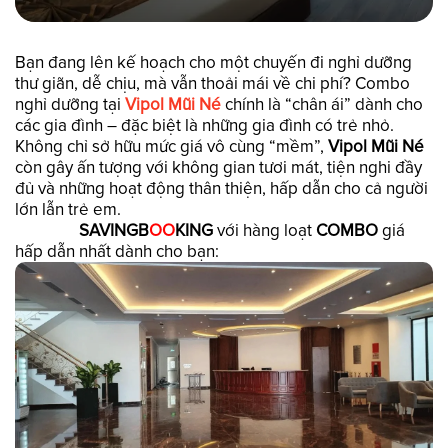
Bạn đang lên kế hoạch cho một chuyến đi nghỉ dưỡng
thư giãn, dễ chịu, mà vẫn thoải mái về chi phí? Combo
nghỉ dưỡng tại
Vipol Mũi Né
chính là “chân ái” dành cho
các gia đình – đặc biệt là những gia đình có trẻ nhỏ.
Không chỉ sở hữu mức giá vô cùng “mềm”,
Vipol Mũi Né
còn gây ấn tượng với không gian tươi mát, tiện nghi đầy
đủ và những hoạt động thân thiện, hấp dẫn cho cả người
lớn lẫn trẻ em.
SAVINGB
OO
KING
với hàng loạt
COMBO
giá
hấp dẫn nhất dành cho bạn: