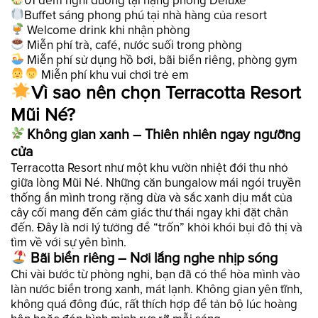
01 đêm nghỉ dưỡng tại hạng phòng Deluxe
Buffet sáng phong phú tại nhà hàng của resort
Welcome drink khi nhận phòng
Miễn phí trà, café, nước suối trong phòng
Miễn phí sử dụng hồ bơi, bãi biển riêng, phòng gym
Miễn phí khu vui chơi trẻ em
Vì sao nên chọn Terracotta Resort
Mũi Né?
Không gian xanh – Thiên nhiên ngay ngưỡng
cửa
Terracotta Resort như một khu vườn nhiệt đới thu nhỏ
giữa lòng Mũi Né. Những căn bungalow mái ngói truyền
thống ẩn mình trong rặng dừa và sắc xanh dịu mắt của
cây cối mang đến cảm giác thư thái ngay khi đặt chân
đến. Đây là nơi lý tưởng để “trốn” khỏi khói bụi đô thị và
tìm về với sự yên bình.
Bãi biển riêng – Nơi lắng nghe nhịp sóng
Chỉ vài bước từ phòng nghỉ, bạn đã có thể hòa mình vào
làn nước biển trong xanh, mát lạnh. Không gian yên tĩnh,
không quá đông đúc, rất thích hợp để tản bộ lúc hoàng