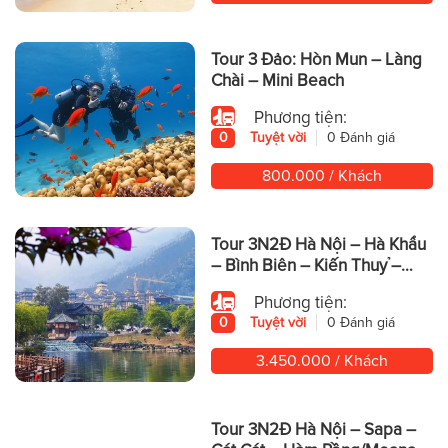
Tour 3 Đảo: Hòn Mun – Làng
Chài – Mini Beach
Phương tiện:
0
Tuyệt vời
0 Đánh giá
800.000 / Khách
Tour 3N2Đ Hà Nội – Hà Khẩu
– Bình Biên – Kiến Thuỷ –
Động Yến Tử – Mông Tự
Phương tiện:
0
Tuyệt vời
0 Đánh giá
3.450.000 / Khách
Tour 3N2Đ Hà Nội – Sapa –