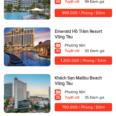
99
Tuyệt vời
99 Đánh giá
999.000 / Phòng / Đêm
Emerald Hồ Tràm Resort
Vũng Tàu
Phương tiện:
30
Tuyệt vời
30 Đánh giá
1.200.000 / Phòng / Đêm
Khách Sạn Malibu Beach
Vũng Tàu
Phương tiện:
35
Tuyệt vời
35 Đánh giá
750.000 / Phòng / Đêm