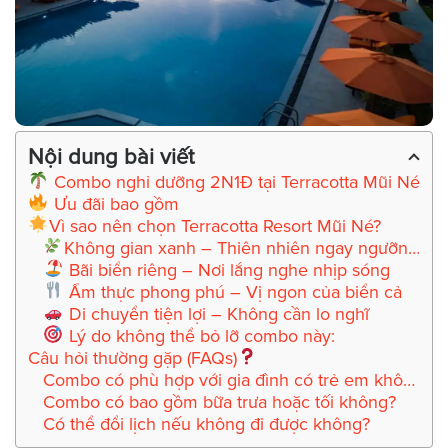
Nội dung bài viết
Combo nghỉ dưỡng 2N1Đ tại Terracotta Mũi Né
Ưu đãi bao gồm
Vì sao nên chọn Terracotta Resort Mũi Né?
Không gian xanh – Thiên nhiên ngay ngưỡng cửa
Bãi biển riêng – Nơi lắng nghe nhịp sóng
Ẩm thực phong phú – Vị ngon của biển cả
Di chuyển tiện lợi – Không cần lo nghĩ
Lý do không thể bỏ lỡ combo này:
Câu hỏi thường gặp (FAQs)
Combo có phù hợp với gia đình có trẻ em không?
Combo có bao gồm bữa trưa hoặc tối không?
Có thể đổi lịch nếu không đi được không?