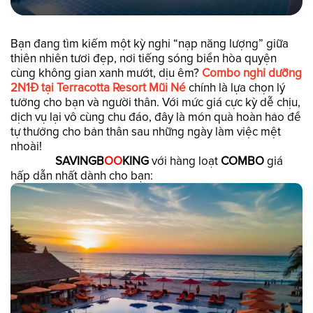
Bạn đang tìm kiếm một kỳ nghỉ “nạp năng lượng” giữa
thiên nhiên tươi đẹp, nơi tiếng sóng biển hòa quyện
cùng không gian xanh mướt, dịu êm?
Combo nghỉ dưỡng
2N1Đ tại Terracotta Resort Mũi Né
chính là lựa chọn lý
tưởng cho bạn và người thân. Với mức giá cực kỳ dễ chịu,
dịch vụ lại vô cùng chu đáo, đây là món quà hoàn hảo để
tự thưởng cho bản thân sau những ngày làm việc mệt
nhoài!
SAVINGB
OO
KING
với hàng loạt
COMBO
giá
hấp dẫn nhất dành cho bạn: