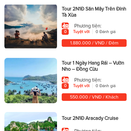
Tour 2N1Đ Săn Mây Trên Đỉnh
Tà Xùa
Phương tiện:
0
Tuyệt vời
0 Đánh giá
1.880.000 / VNĐ / Đêm
Tour 1 Ngày Hang Rái – Vườn
Nho – Đồng Cừu
Phương tiện:
0
Tuyệt vời
0 Đánh giá
550.000 / VNĐ / Khách
Tour 2N1Đ Aracady Cruise
Phương tiện: