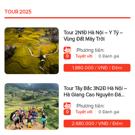
TOUR 2025
Tour 2N1Đ Hà Nội – Y Tý –
Vùng Đất Mây Trời
Phương tiện:
0
Tuyệt vời
0 Đánh giá
1.880.000 / VNĐ / Đêm
Tour Tây Bắc 3N2Đ Hà Nội –
Hà Giang Cao Nguyên Đá
Hùng Vĩ
Phương tiện:
0
Tuyệt vời
0 Đánh giá
2.680.000 / VNĐ / Đêm