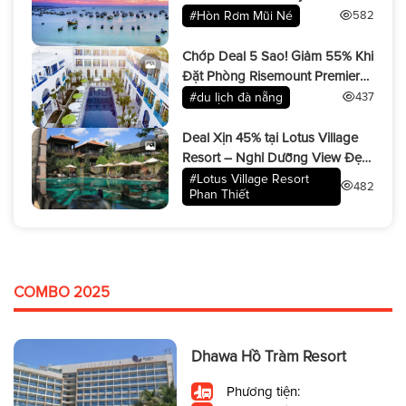
Hè!
#Hòn Rơm Mũi Né
582
Chớp Deal 5 Sao! Giảm 55% Khi
Đặt Phòng Risemount Premier
Resort
#du lịch đà nẵng
437
Deal Xịn 45% tại Lotus Village
Resort – Nghỉ Dưỡng View Đẹp
Miễn Bàn!
#Lotus Village Resort
482
Phan Thiết
COMBO 2025
Dhawa Hồ Tràm Resort
Phương tiện: