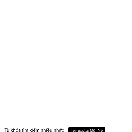
Từ khóa tìm kiếm nhiều nhất:
Terracotta Mũi Né