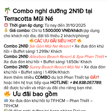
Combo nghỉ dưỡng 2N1Đ tại
Terracotta Mũi Né
Thời gian áp dụng:
Từ nay đến 31/10/2025
Giá combo:
Chỉ từ
1.500.000 VNĐ/khách
(áp dụng
cho khách nội địa, đặt tối thiểu 2 khách/phòng)
CÁC ƯU ĐÃI SIÊU HOT
Combo 2N1Đ
Sài Gòn Mũi Né Resort
+ Xe đưa đón khứ
hồi + Buffet sáng| 1.299k/ Khách
Combo 2N1Đ
Allezboo Beach Resort & Spa Phan Thiết
+
Xe đưa đón khứ hồi + Buffet sáng| 1.650k/ Khách
Combo 2N1Đ
Sunny Beach Resort Mũi Né
+ Xe đưa đón
khứ hồi + Buffet sáng | 1.499k/Khách
Xem thêm nhiều
COMBO
du lịch Phan Thiết tại
ĐÂY
!
hoặc liên hệ trực tiếp qua
HOTLINE:
+ 84.938.057.789
,
để được tư vấn và nhận ưu đãi cho riêng bạn nhé.
Ưu đãi bao gồm
Xe đưa đón khứ hồi từ TP.HCM – Phan Thiết –
TP.HCM