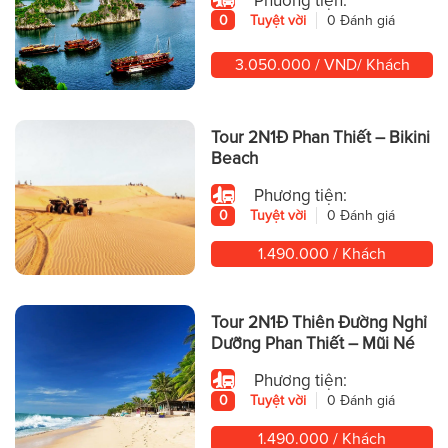
0
Tuyệt vời
0 Đánh giá
3.050.000 / VND/ Khách
Tour 2N1Đ Phan Thiết – Bikini
Beach
Phương tiện:
0
Tuyệt vời
0 Đánh giá
1.490.000 / Khách
Tour 2N1Đ Thiên Đường Nghỉ
Dưỡng Phan Thiết – Mũi Né
Phương tiện:
0
Tuyệt vời
0 Đánh giá
1.490.000 / Khách