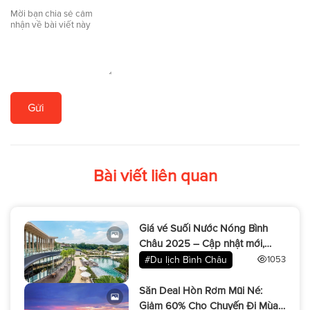
Gửi
Bài viết liên quan
Giá vé Suối Nước Nóng Bình
Châu 2025 – Cập nhật mới,
đừng bỏ lỡ!
#Du lịch Bình Châu
1053
Săn Deal Hòn Rơm Mũi Né:
Giảm 60% Cho Chuyến Đi Mùa