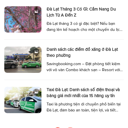
những cơn mưa bất chợt, Đà Lạt luôn là
điểm đến hấp dẫn. Nhưng liệu Đà Lạt tháng
Đà Lạt Tháng 3 Có Gì: Cẩm Nang Du
7 có lạnh không? Hãy cùng khám phá […]
Lịch Từ A Đến Z
Đà Lạt tháng 3 có gì đặc biệt? Nếu bạn
đang lên kế hoạch cho một chuyến du lịch
đến thành phố ngàn hoa vào thời điểm này,
hãy cùng khám phá những trải nghiệm
tuyệt vời mà chỉ Đà Lạt tháng 3 mới mang
Danh sách các điểm đổ xăng ở Đà Lạt
lại. Từ cảnh sắc thiên nhiên đẹp ngỡ ngàng
theo phường
đến […]
Savingbooking.com – Đặt phòng tiết kiệm
với vô vàn Combo khách sạn – Resort với
giá siêu ưu đãi: Bạn cần xem thêm? Click
vào ngay tại đây! Để hành trình khám phá
Đà Lạt thuận tiện, việc nắm rõ vị trí cây
Taxi Đà Lạt: Danh sách số điện thoại và
xăng gần nhất là điều cần thiết. Dưới đây là
bảng giá mới nhất của 15 hãng uy tín
danh sách […]
Taxi là phương tiện di chuyển phổ biến tại
Đà Lạt, đảm bảo an toàn, tiện lợi, và tiết
kiệm cho du khách khi tham quan thành
phố ngàn hoa. Dưới đây là danh sách các