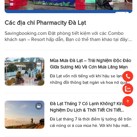
Các địa chỉ Pharmacity Đà Lạt
Savingbooking.com Đặt phòng tiết kiệm với các Combo
khách sạn – Resort hấp dẫn, Bạn có thể tham khảo tại đây:
Bạn đang du lịch Đà Lạt và cần tìm một nhà thuốc uy tín?
Hoặc bạn là cư dân tại thành phố sương mù và muốn mua
thuốc, thực phẩm chức năng nhanh chóng? […]
Mùa Mưa Đà Lạt – Trải Nghiệm Độc Đáo
Giữa Sương Mù Và Cơn Mưa Lãng Mạn
Đà Lạt vốn nổi tiếng với khí hậu se lạnh,
những đồi thông bạt ngàn và hoa nở quanh
năm. Nhưng ít ai biết rằng mùa mưa Đà Lạt
lại mang một vẻ đẹp rất riêng – một nét thơ
mộng, huyền ảo mà không phải ai cũng
Đà Lạt Tháng 7 Có Lạnh Không? Kinh
từng trải nghiệm. Nếu bạn nghĩ rằng […]
Nghiệm Du Lịch & Thời Tiết Chi Tiết
2025
Đà Lạt tháng 7 là thời điểm lý tưởng để trốn
cái nóng oi ả của mùa hè. Với khí hậu mát
mẻ, cảnh quan thiên nhiên tuyệt đẹp và