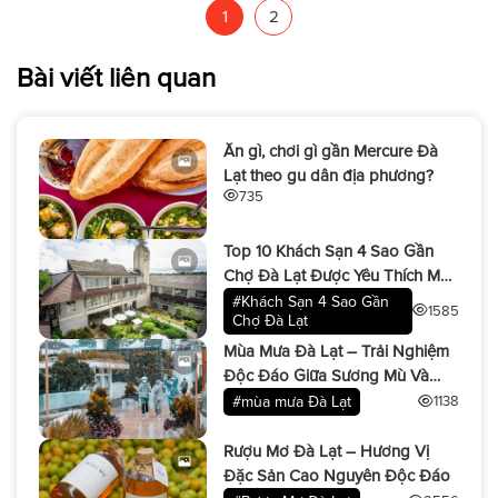
hãng taxi đáng tin cậy, kèm thông tin liên
1
2
hệ, mức giá và đặc điểm nổi bật. 1. Taxi […]
Bài viết liên quan
Ăn gì, chơi gì gần Mercure Đà
Lạt theo gu dân địa phương?
735
Top 10 Khách Sạn 4 Sao Gần
Chợ Đà Lạt Được Yêu Thích Mới
Nhất 2025
#Khách Sạn 4 Sao Gần
1585
Chợ Đà Lạt
Mùa Mưa Đà Lạt – Trải Nghiệm
Độc Đáo Giữa Sương Mù Và
Cơn Mưa Lãng Mạn
#mùa mưa Đà Lạt
1138
Rượu Mơ Đà Lạt – Hương Vị
Đặc Sản Cao Nguyên Độc Đáo