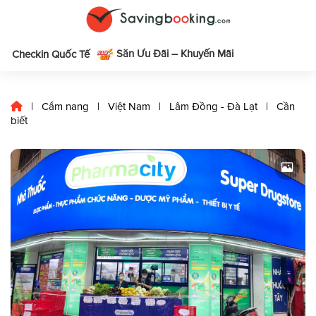
Săn Ưu Đãi – Khuyến Mãi
m
Checkin Quốc Tế
|
Cẩm nang
|
Việt Nam
|
Lâm Đồng - Đà Lạt
|
Cần
biết