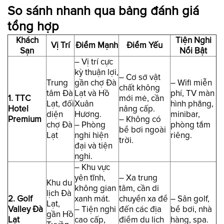
So sánh nhanh qua bảng đánh giá
tổng hợp
Khách
Tiện Nghi
Vị Trí
Điểm Mạnh
Điểm Yếu
Sạn
Nổi Bật
– Vị trí cực
kỳ thuận lợi,
– Cơ sở vật
Trung
gần chợ Đà
– Wifi miễn
chất không
tâm Đà
Lạt và Hồ
phí, TV màn
1. TTC
mới mẻ, cần
Lạt, đối
Xuân
hình phẳng,
Hotel
nâng cấp.
diện
Hương.
minibar,
Premium
– Không có
chợ Đà
– Phòng
phòng tắm
bể bơi ngoài
Lạt
nghỉ hiện
riêng.
trời.
đại và tiện
nghi.
– Khu vực
yên tĩnh,
– Xa trung
Khu du
không gian
tâm, cần di
lịch Đà
2. Golf
xanh mát.
chuyển xa để
– Sân golf,
Lạt,
Valley Đà
– Tiện nghi
đến các địa
bể bơi, nhà
gần Hồ
Lạt
cao cấp,
điểm du lịch
hàng, spa.