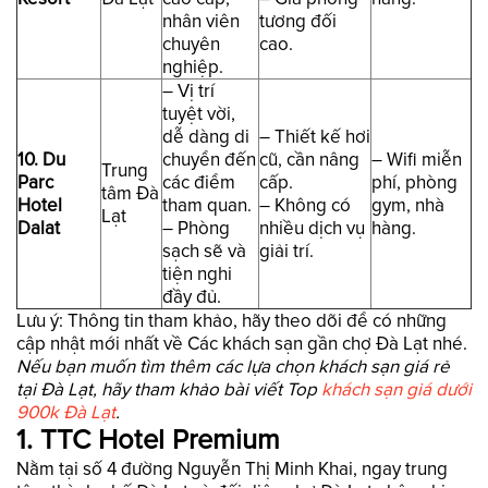
nhân viên
tương đối
chuyên
cao.
nghiệp.
– Vị trí
tuyệt vời,
dễ dàng di
– Thiết kế hơi
10. Du
chuyển đến
cũ, cần nâng
– Wifi miễn
Trung
Parc
các điểm
cấp.
phí, phòng
tâm Đà
Hotel
tham quan.
– Không có
gym, nhà
Lạt
Dalat
– Phòng
nhiều dịch vụ
hàng.
sạch sẽ và
giải trí.
tiện nghi
đầy đủ.
Lưu ý: Thông tin tham khảo, hãy theo dõi để có những
cập nhật mới nhất về Các khách sạn gần chợ Đà Lạt nhé.
Nếu bạn muốn tìm thêm các lựa chọn khách sạn giá rẻ
tại Đà Lạt, hãy tham khảo bài viết Top
khách sạn giá dưới
900k Đà Lạt
.
1. TTC Hotel Premium
Nằm tại số 4 đường Nguyễn Thị Minh Khai, ngay trung