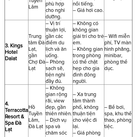
Tuyền
phù hợp
nổi tiếng.
Lâm
cho nghỉ
– Giá hơi cao.
dưỡng.
– Vị trí
– Không có
thuận lợi,
không gian
Trung
gần các
giải trí cho trẻ
– Wifi miễn
tâm Đà
điểm du
em.
phí, TV màn
3. Kings
Lạt,
lịch và ăn
– Không gian
hình phẳng,
Hotel
gần
uống.
trong phòng
minibar,
Dalat
Chợ Đà
– Phòng
có thể chật
phòng thể
Lạt
sạch sẽ,
hẹp cho gia
dục.
tiện nghi
đình đông
đầy đủ.
người.
– Không
gian rộng
– Xa trung
rãi, view
tâm thành
4.
Hồ
đẹp, gần
phố, không
– Bể bơi,
Terracotta
Tuyền
thiên nhiên.
thuận tiện
spa, khu thể
Resort &
Lâm,
– Dịch vụ
cho việc đi
thao, phòng
Spa Đà
Đà Lạt
spa và
lại.
tiệc.
Lạt
chăm sóc
– Giá phòng