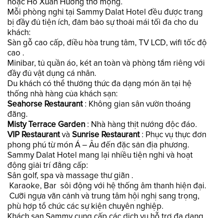
hoặc Hồ Xuân Hương thơ mộng.
Mỗi phòng nghỉ tại Sammy Dalat Hotel đều được trang
bị đầy đủ tiện ích, đảm bảo sự thoải mái tối đa cho du
khách:
Sàn gỗ cao cấp, điều hòa trung tâm, TV LCD, wifi tốc độ
cao .
Minibar, tủ quần áo, két an toàn và phòng tắm riêng với
đầy đủ vật dụng cá nhân.
Du khách có thể thưởng thức đa dạng món ăn tại hệ
thống nhà hàng của khách sạn:
Seahorse Restaurant
: Không gian sân vườn thoáng
đãng.
Misty Terrace Garden
: Nhà hàng thịt nướng độc đáo.
VIP Restaurant
và
Sunrise Restaurant
: Phục vụ thực đơn
phong phú từ món Á – Âu đến đặc sản địa phương.
Sammy Dalat Hotel mang lại nhiều tiện nghi và hoạt
động giải trí đẳng cấp:
Sân golf, spa và massage thư giãn .
Karaoke, Bar sôi động với hệ thống âm thanh hiện đại.
Cưỡi ngựa vãn cảnh và trung tâm hội nghị sang trọng,
phù hợp tổ chức các sự kiện chuyên nghiệp.
Khách sạn Sammy cung cấp các dịch vụ hỗ trợ đa dạng,