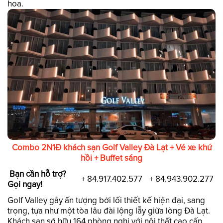
hoa.
Combo 2N1Đ khách sạn Golf Valley Đà Lạt + Vé xe khứ
hồi + Buffet sáng
Bạn cần hỗ trợ?
+ 84.917.402.577
+ 84.943.902.277
Gọi ngay!
Golf Valley gây ấn tượng bởi lối thiết kế hiện đại, sang
trọng, tựa như một tòa lâu đài lộng lẫy giữa lòng Đà Lạt.
Khách sạn sở hữu 164 phòng nghỉ với nội thất cao cấp,