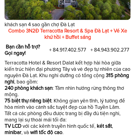
khách sạn 4 sao gần chợ Đà Lạt
Combo 3N2Đ Terracotta Resort & Spa Đà Lạt + Vé Xe
khứ hồi + Buffet sáng
Bạn cần hỗ trợ?
+ 84.917.402.577
+ 84.943.902.277
Gọi ngay!
Terracotta Hotel & Resort Dalat kết hợp hài hòa giữa
kiến trúc hiện đại phương Tây và vẻ đẹp tự nhiên của cao
nguyên Đà Lạt. Khu nghỉ dưỡng có tổng cộng
315 phòng
nghỉ
, bao gồm:
240 phòng khách sạn
: Tầm nhìn hướng rừng thông thơ
mộng.
75 biệt thự riêng biệt
: Không gian yên tĩnh, lý tưởng để
hòa mình vào cảnh sắc tuyệt đẹp của hồ Tuyền Lâm.
Tất cả các phòng đều được trang bị đầy đủ tiện nghi,
mang lại sự thoải mái tối đa:
TV LCD
với các kênh truyền hình quốc tế,
két sắt
,
minibar
, và
wifi tốc độ cao
.