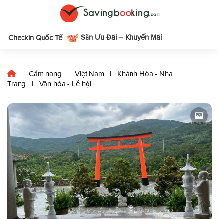
Săn Ưu Đãi – Khuyến Mãi
m
Checkin Quốc Tế
|
Cẩm nang
|
Việt Nam
|
Khánh Hòa - Nha
Trang
|
Văn hóa - Lễ hội