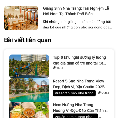
pháo hoa tầm thấp đầy ấn tượng tại Quảng
trường 2 tháng 4. Đây là hoạt động được
Giáng Sinh Nha Trang: Trải Nghiệm Lễ
Bộ Văn hóa, Thể thao và Du lịch phê duyệt,
Hội Noel Tại Thành Phố Biển
mở […]
Khi những cơn gió lạnh của mùa đông bắt
đầu lọt qua những con phố sôi động của
Nha Trang, không khí Giáng sinh lại tràn
ngập khắp mọi nẻo đường. Lễ hội Giáng
Bài viết liên quan
sinh tại Nha Trang không chỉ là dịp để
người dân địa phương và du khách cùng
nhau đón chào một […]
Top 6 khu nghỉ dưỡng lý tưởng
cho gia đình có trẻ nhỏ tại Cam
1401
Ranh
Resort 5 Sao Nha Trang View
Đẹp, Dịch Vụ Xịn Chuẩn 2025
#resort 5 sao nha trang
2013
Nem Nướng Nha Trang –
Hương Vị Độc Đáo Của Thành
Phố Biển
#quán nem nướng nha