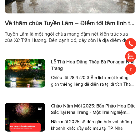
Về thăm chùa Tuyền Lâm – Điểm tới tâm linh tại
Cam Lâm độc đáo và xứ trầm Khánh Hòa
Tuyền Lâm là một ngôi chùa mang đậm nét kiến trúc xưa
của Xứ Trần Hương. Bên cạnh đó, đây còn là địa điểm du
lịch tâm linh khá nổi tiếng với khung cảnh đẹp bình yên mà
du khách không thể bỏ lỡ . Bên cạnh các điểm du lịch vịnh
biển đẹp Việt […]
Lễ Thả Hoa Đăng Tháp Bà Ponagar Nha
Trang
Chiều tối 28-4 (20-3 Âm lịch), một không
gian thiêng liêng đã diễn ra tại di tích Tháp
Bà Ponagar – nơi giao thoa giữa văn hóa,
tín ngưỡng và tâm linh của vùng đất Nha
Trang. Lễ thả hoa đăng không chỉ là một
Chào Năm Mới 2025: Bắn Pháo Hoa Đặc
nghi thức đơn thuần mà còn là lời tri ân […]
Sắc Tại Nha Trang - Một Trải Nghiệm
Không Thể Bỏ Lỡ
Năm mới 2025 sẽ đến gần hơn với những
khoảnh khắc đầy sắc màu tại TP. Nha
Trang, khi nơi đây tổ chức một màn bắn