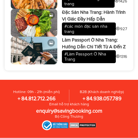
1426
trang
Đặc Sản Nha Trang: Hành Trình
Vị Giác Đầy Hấp Dẫn
#các món đặc sản nha
927
trang​
Làm Passport Ở Nha Trang:
Hướng Dẫn Chi Tiết Từ A Đến Z
#Làm Passport Ở Nha
1316
Trang
Hotline: 09h - 21h (miễn phí)
B2B (Khách doanh nghiệp)
+ 84.812.712.266
+ 84.938.057.789
Email hỗ trợ khách hàng
enquiry@savingbooking.com
Bộ Công Thương