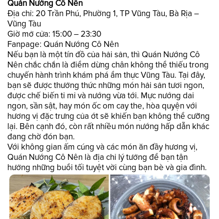
Quán Nướng Cô Nên
Địa chỉ: 20 Trần Phú, Phường 1, TP Vũng Tàu, Bà Rịa –
Vũng Tàu
Giờ mở cửa: 15:00 – 23:30
Fanpage: Quán Nướng Cô Nên
Nếu bạn là một tín đồ của hải sản, thì Quán Nướng Cô
Nên chắc chắn là điểm dừng chân không thể thiếu trong
chuyến hành trình khám phá ẩm thực Vũng Tàu. Tại đây,
bạn sẽ được thưởng thức những món hải sản tươi ngon,
được chế biến tỉ mỉ và nướng vừa tới. Mực nướng dai
ngon, sần sật, hay món ốc om cay the, hòa quyện với
hương vị đặc trưng của ớt sẽ khiến bạn không thể cưỡng
lại. Bên cạnh đó, còn rất nhiều món nướng hấp dẫn khác
đang chờ đón bạn.
Với không gian ấm cúng và các món ăn đầy hương vị,
Quán Nướng Cô Nên là địa chỉ lý tưởng để bạn tận
hưởng những buổi tối tuyệt vời cùng bạn bè và gia đình.