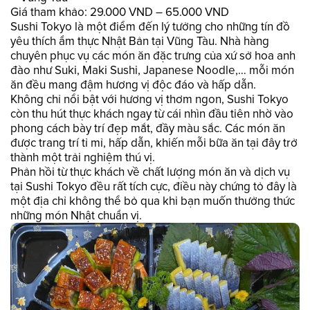
Giá tham khảo: 29.000 VND – 65.000 VND
Sushi Tokyo là một điểm đến lý tưởng cho những tín đồ
yêu thích ẩm thực Nhật Bản tại Vũng Tàu. Nhà hàng
chuyên phục vụ các món ăn đặc trưng của xứ sở hoa anh
đào như Suki, Maki Sushi, Japanese Noodle,… mỗi món
ăn đều mang đậm hương vị độc đáo và hấp dẫn.
Không chỉ nổi bật với hương vị thơm ngon, Sushi Tokyo
còn thu hút thực khách ngay từ cái nhìn đầu tiên nhờ vào
phong cách bày trí đẹp mắt, đầy màu sắc. Các món ăn
được trang trí tỉ mỉ, hấp dẫn, khiến mỗi bữa ăn tại đây trở
thành một trải nghiệm thú vị.
Phản hồi từ thực khách về chất lượng món ăn và dịch vụ
tại Sushi Tokyo đều rất tích cực, điều này chứng tỏ đây là
một địa chỉ không thể bỏ qua khi bạn muốn thưởng thức
những món Nhật chuẩn vị.