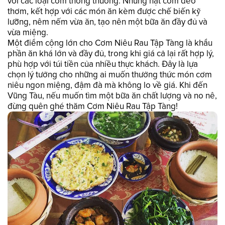
với các loại cơm thông thường. Những hạt cơm dẻo
thơm, kết hợp với các món ăn kèm được chế biến kỹ
lưỡng, nêm nếm vừa ăn, tạo nên một bữa ăn đầy đủ và
vừa miệng.
Một điểm cộng lớn cho Cơm Niêu Rau Tập Tàng là khẩu
phần ăn khá lớn và đầy đủ, trong khi giá cả lại rất hợp lý,
phù hợp với túi tiền của nhiều thực khách. Đây là lựa
chọn lý tưởng cho những ai muốn thưởng thức món cơm
niêu ngon miệng, đậm đà mà không lo về giá. Khi đến
Vũng Tàu, nếu muốn tìm một bữa ăn chất lượng và no nê,
đừng quên ghé thăm Cơm Niêu Rau Tập Tàng!