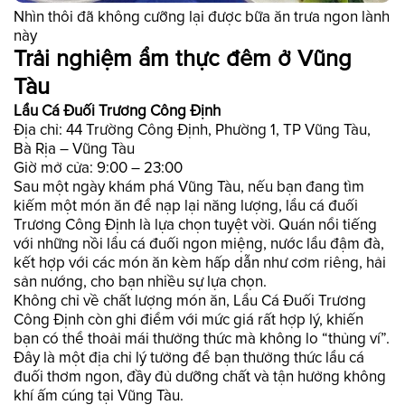
Nhìn thôi đã không cưỡng lại được bữa ăn trưa ngon lành
này
Trải nghiệm ẩm thực đêm ở Vũng
Tàu
Lẩu Cá Đuối Trương Công Định
Địa chỉ: 44 Trường Công Định, Phường 1, TP Vũng Tàu,
Bà Rịa – Vũng Tàu
Giờ mở cửa: 9:00 – 23:00
Sau một ngày khám phá Vũng Tàu, nếu bạn đang tìm
kiếm một món ăn để nạp lại năng lượng, lẩu cá đuối
Trương Công Định là lựa chọn tuyệt vời. Quán nổi tiếng
với những nồi lẩu cá đuối ngon miệng, nước lẩu đậm đà,
kết hợp với các món ăn kèm hấp dẫn như cơm riêng, hải
sản nướng, cho bạn nhiều sự lựa chọn.
Không chỉ về chất lượng món ăn, Lẩu Cá Đuối Trương
Công Định còn ghi điểm với mức giá rất hợp lý, khiến
bạn có thể thoải mái thưởng thức mà không lo “thủng ví”.
Đây là một địa chỉ lý tưởng để bạn thưởng thức lẩu cá
đuối thơm ngon, đầy đủ dưỡng chất và tận hưởng không
khí ấm cúng tại Vũng Tàu.