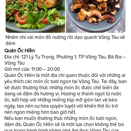
Nhâm nhi vài món đồ nướng rồi dạo quanh Vũng Tàu về
đêm
Quán Ốc Hiền
Địa chỉ: 121 Lý Tự Trọng, Phường 1, TP Vũng Tàu, Bà Rịa –
Vũng Tàu
Giờ mở cửa: 11:00 – 20:00
Quán Ốc Hiền là một địa chỉ quen thuộc đối với những ai
yêu thích các món ốc tươi ngon tại Vũng Tàu. Tại đây, bạn
sẽ được thưởng thức những món ốc được chế biến đa
dạng và đậm đà hương vị. Hương vị thanh ngọt từ nước
ốc, kết hợp với những miếng tóp mỡ giòn tan và béo
ngậy, tạo nên sự hòa quyện tuyệt vời khiến thịt ốc trở
nên ngon miệng hơn bao giờ hết.
Nếu bạn muốn thưởng thức những món ốc tươi ngon,
đậm đà, Quán Ốc Hiền sẽ là một lựa chọn không thể bỏ
qua trong hành trình khám phá ẩm thực Vũng Tàu của