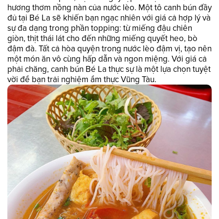
hương thơm nồng nàn của nước lèo. Một tô canh bún đầy
đủ tại Bé La sẽ khiến bạn ngạc nhiên với giá cả hợp lý và
sự đa dạng trong phần topping: từ miếng đậu chiên
giòn, thịt thái lát cho đến những miếng quyết heo, bò
đậm đà. Tất cả hòa quyện trong nước lèo đậm vị, tạo nên
một món ăn vô cùng hấp dẫn và ngon miệng. Với giá cả
phải chăng, canh bún Bé La thực sự là một lựa chọn tuyệt
vời để bạn trải nghiệm ẩm thực Vũng Tàu.