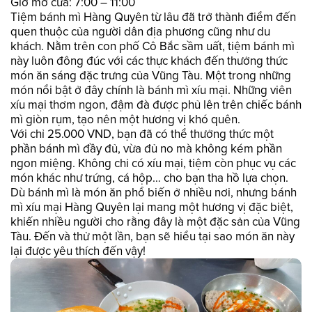
Giờ mở cửa: 7:00 – 11:00
Tiệm bánh mì Hàng Quyên từ lâu đã trở thành điểm đến
quen thuộc của người dân địa phương cũng như du
khách. Nằm trên con phố Cô Bắc sầm uất, tiệm bánh mì
này luôn đông đúc với các thực khách đến thưởng thức
món ăn sáng đặc trưng của Vũng Tàu. Một trong những
món nổi bật ở đây chính là bánh mì xíu mại. Những viên
xíu mại thơm ngon, đậm đà được phủ lên trên chiếc bánh
mì giòn rụm, tạo nên một hương vị khó quên.
Với chỉ 25.000 VND, bạn đã có thể thưởng thức một
phần bánh mì đầy đủ, vừa đủ no mà không kém phần
ngon miệng. Không chỉ có xíu mại, tiệm còn phục vụ các
món khác như trứng, cá hộp… cho bạn tha hồ lựa chọn.
Dù bánh mì là món ăn phổ biến ở nhiều nơi, nhưng bánh
mì xíu mại Hàng Quyên lại mang một hương vị đặc biệt,
khiến nhiều người cho rằng đây là một đặc sản của Vũng
Tàu. Đến và thử một lần, bạn sẽ hiểu tại sao món ăn này
lại được yêu thích đến vậy!