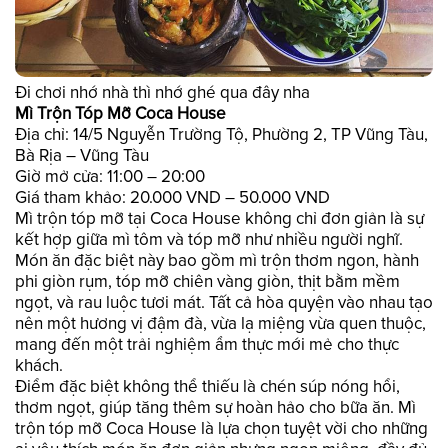
Đi chơi nhớ nhà thì nhớ ghé qua đây nha
Mì Trộn Tóp Mỡ Coca House
Địa chỉ: 14/5 Nguyễn Trường Tộ, Phường 2, TP Vũng Tàu,
Bà Rịa – Vũng Tàu
Giờ mở cửa: 11:00 – 20:00
Giá tham khảo: 20.000 VND – 50.000 VND
Mì trộn tóp mỡ tại Coca House không chỉ đơn giản là sự
kết hợp giữa mì tôm và tóp mỡ như nhiều người nghĩ.
Món ăn đặc biệt này bao gồm mì trộn thơm ngon, hành
phi giòn rụm, tóp mỡ chiên vàng giòn, thịt bằm mềm
ngọt, và rau luộc tươi mát. Tất cả hòa quyện vào nhau tạo
nên một hương vị đậm đà, vừa lạ miệng vừa quen thuộc,
mang đến một trải nghiệm ẩm thực mới mẻ cho thực
khách.
Điểm đặc biệt không thể thiếu là chén súp nóng hổi,
thơm ngọt, giúp tăng thêm sự hoàn hảo cho bữa ăn. Mì
trộn tóp mỡ Coca House là lựa chọn tuyệt vời cho những