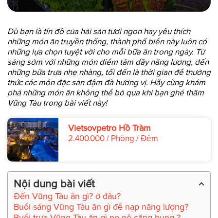
Dù bạn là tín đồ của hải sản tươi ngon hay yêu thích
những món ăn truyền thống, thành phố biển này luôn có
những lựa chọn tuyệt vời cho mỗi bữa ăn trong ngày. Từ
sáng sớm với những món điểm tâm đầy năng lượng, đến
những bữa trưa nhẹ nhàng, tối đến là thời gian để thưởng
thức các món đặc sản đậm đà hương vị. Hãy cùng khám
phá những món ăn không thể bỏ qua khi bạn ghé thăm
Vũng Tàu trong bài viết này!
Vietsovpetro Hồ Tràm
2.400.000 / Phòng / Đêm
Nội dung bài viết
Đến Vũng Tàu ăn gì? ở đâu?
Buổi sáng Vũng Tàu ăn gì để nạp năng lượng?
Buổi trưa Vũng Tàu ăn gì no nê căng bụng ?