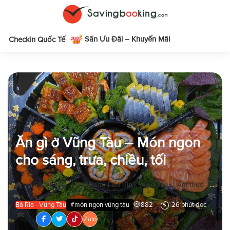
Săn Ưu Đãi – Khuyến Mãi
m
Checkin Quốc Tế
Ăn gì ở Vũng Tàu – Món ngon
cho sáng, trưa, chiều, tối
|
|
|
|
|
Cẩm nang
Việt Nam
Bà Rịa - Vũng Tàu
Ẩm thực
Ăn gì
Bà Rịa - Vũng Tàu
#món ngon vũng tàu
882
26 phút đọc
Zalo