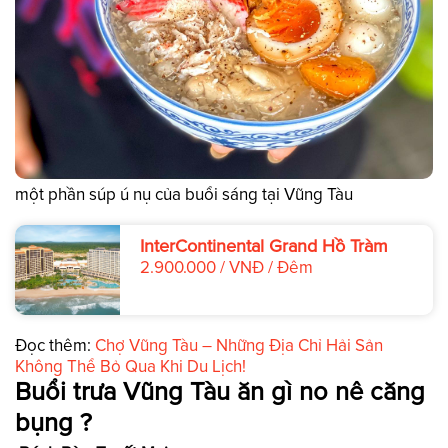
một phần súp ú nụ của buổi sáng tại Vũng Tàu
InterContinental Grand Hồ Tràm
2.900.000 / VNĐ / Đêm
Đọc thêm:
Chợ Vũng Tàu – Những Địa Chỉ Hải Sản
Không Thể Bỏ Qua Khi Du Lịch!
Buổi trưa Vũng Tàu ăn gì no nê căng
bụng ?