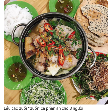
Lẩu các đuối “đuối” cả phần ăn cho 3 người