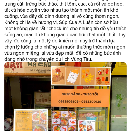
trứng cút, trứng bắc thảo, thịt tôm, cua, cà rốt và óc heo,
tất cả hòa quyện vào nhau tạo thành một món ăn khó
cưỡng, vừa đầy đủ dinh dưỡng lại vô cùng thơm ngon.
Không chỉ là về hương vị, Súp Cua A Luận còn sở hữu
một không gian rất “check-in” cho những tín đồ yêu thích
sống ảo, mặc dù không gian quán hơi chật một chút. Tuy
vậy, đó cũng là một lý do khiến nơi này trở thành lựa
chọn lý tưởng cho những ai muốn thưởng thức món ngon
vừa ngon miệng lại vừa đẹp mắt, để có những bức ảnh
đáng nhớ trong chuyến du lịch Vũng Tàu.