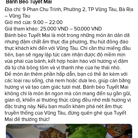
Bánh Bèo Tuyết Mai
Địa chỉ: 9 Phan Chu Trinh, Phường 2, TP Vũng Tàu, Bà Rịa
– Vũng Tàu
Giờ mở cửa: 9:00 – 22:00
Giá tham khảo: 25.000 VND – 50.000 VND
Bánh bèo Tuyết Mai là một trong những món ăn dân dã
nhưng đậm chất ẩm thực địa phương, thu hút đông đảo
thực khách khi đến với Vũng Tàu. Chỉ cần thử miếng đầu
tiên, bạn sẽ ngay lập tức cảm nhận được độ mềm mịn
vừa phải của bánh, kết hợp hoàn hảo với hương vị đậm
đà từ chà bông tôm và vị thanh nhẹ của hẹ thái nhỏ.
Để món ăn thêm phần hấp dẫn, bạn có thể ăn kèm với
các loại rau sống, chả nem hoặc dưa leo, giúp cân bằng
hương vị và tạo cảm giác tươi mát. Bánh bèo Tuyết Mai
không chỉ là món ăn ngon mà còn mang đến sự gần gũi,
giản dị, khiến ai thưởng thức cũng đều nhớ mãi hương vị
đặc trưng này. Nếu bạn muốn khám phá nét ẩm thực
truyền thống của Vũng Tàu, đừng quên ghé qua Tuyết
Mai để thưởng thức!