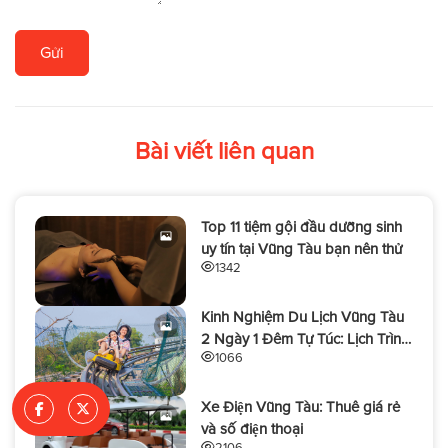
Gửi
Bài viết liên quan
Top 11 tiệm gội đầu dưỡng sinh
uy tín tại Vũng Tàu bạn nên thử
1342
Kinh Nghiệm Du Lịch Vũng Tàu
2 Ngày 1 Đêm Tự Túc: Lịch Trình,
1066
Ăn Chơi & Chi Phí Trọn Gói
Xe Điện Vũng Tàu: Thuê giá rẻ
và số điện thoại
2106