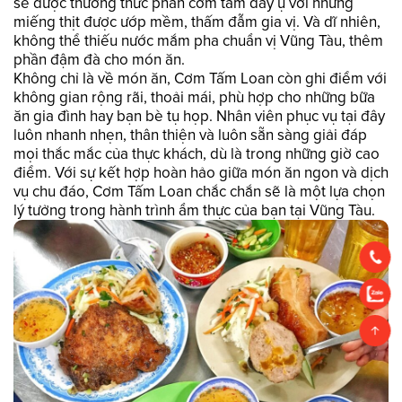
sẽ được thưởng thức phần cơm tấm đầy ụ với những
miếng thịt được ướp mềm, thấm đẫm gia vị. Và dĩ nhiên,
không thể thiếu nước mắm pha chuẩn vị Vũng Tàu, thêm
phần đậm đà cho món ăn.
Không chỉ là về món ăn, Cơm Tấm Loan còn ghi điểm với
không gian rộng rãi, thoải mái, phù hợp cho những bữa
ăn gia đình hay bạn bè tụ họp. Nhân viên phục vụ tại đây
luôn nhanh nhẹn, thân thiện và luôn sẵn sàng giải đáp
mọi thắc mắc của thực khách, dù là trong những giờ cao
điểm. Với sự kết hợp hoàn hảo giữa món ăn ngon và dịch
vụ chu đáo, Cơm Tấm Loan chắc chắn sẽ là một lựa chọn
lý tưởng trong hành trình ẩm thực của bạn tại Vũng Tàu.