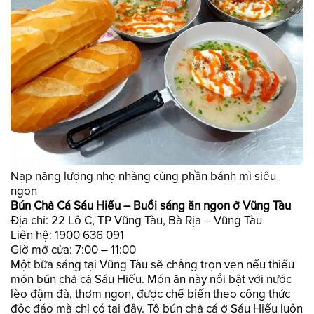
Nạp năng lượng nhẹ nhàng cùng phần bánh mì siêu
ngon
Bún Chả Cá Sáu Hiếu – Buổi sáng ăn ngon ở Vũng Tàu
Địa chỉ: 22 Lô C, TP Vũng Tàu, Bà Rịa – Vũng Tàu
Liên hệ: 1900 636 091
Giờ mở cửa: 7:00 – 11:00
Một bữa sáng tại Vũng Tàu sẽ chẳng trọn vẹn nếu thiếu
món bún chả cá Sáu Hiếu. Món ăn này nổi bật với nước
lèo đậm đà, thơm ngon, được chế biến theo công thức
độc đáo mà chỉ có tại đây. Tô bún chả cá ở Sáu Hiếu luôn