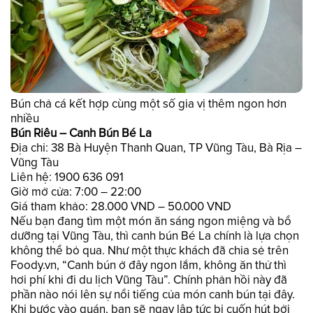
Bún chả cá kết hợp cùng một số gia vị thêm ngon hơn
nhiều
Bún Riêu – Canh Bún Bé La
Địa chỉ: 38 Bà Huyện Thanh Quan, TP Vũng Tàu, Bà Rịa –
Vũng Tàu
Liên hệ: 1900 636 091
Giờ mở cửa: 7:00 – 22:00
Giá tham khảo: 28.000 VND – 50.000 VND
Nếu bạn đang tìm một món ăn sáng ngon miệng và bổ
dưỡng tại Vũng Tàu, thì canh bún Bé La chính là lựa chọn
không thể bỏ qua. Như một thực khách đã chia sẻ trên
Foody.vn, “Canh bún ở đây ngon lắm, không ăn thử thì
hơi phí khi đi du lịch Vũng Tàu”. Chính phản hồi này đã
phần nào nói lên sự nổi tiếng của món canh bún tại đây.
Khi bước vào quán, bạn sẽ ngay lập tức bị cuốn hút bởi