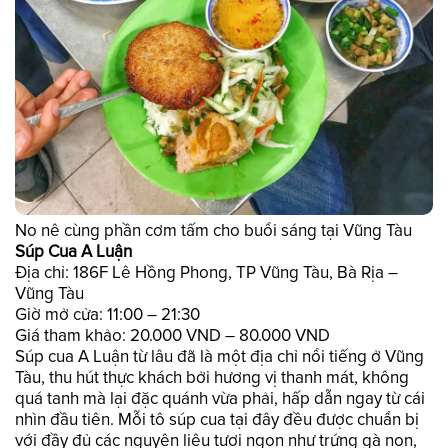
No nê cùng phần cơm tấm cho buổi sáng tại Vũng Tàu
Súp Cua A Luận
Địa chỉ: 186F Lê Hồng Phong, TP Vũng Tàu, Bà Rịa –
Vũng Tàu
Giờ mở cửa: 11:00 – 21:30
Giá tham khảo: 20.000 VND – 80.000 VND
Súp cua A Luận từ lâu đã là một địa chỉ nổi tiếng ở Vũng
Tàu, thu hút thực khách bởi hương vị thanh mát, không
quá tanh mà lại đặc quánh vừa phải, hấp dẫn ngay từ cái
nhìn đầu tiên. Mỗi tô súp cua tại đây đều được chuẩn bị
với đầy đủ các nguyên liệu tươi ngon như trứng gà non,