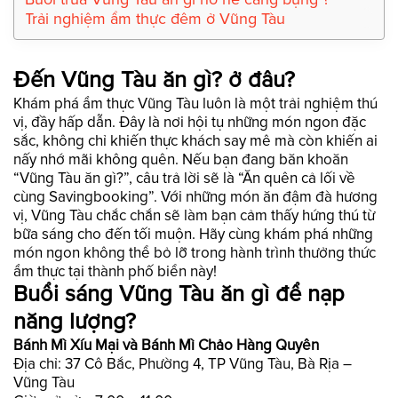
Trải nghiệm ẩm thực đêm ở Vũng Tàu
Đến Vũng Tàu ăn gì? ở đâu?
Khám phá ẩm thực Vũng Tàu luôn là một trải nghiệm thú
vị, đầy hấp dẫn. Đây là nơi hội tụ những món ngon đặc
sắc, không chỉ khiến thực khách say mê mà còn khiến ai
nấy nhớ mãi không quên. Nếu bạn đang băn khoăn
“Vũng Tàu ăn gì?”, câu trả lời sẽ là “Ăn quên cả lối về
cùng Savingbooking”. Với những món ăn đậm đà hương
vị, Vũng Tàu chắc chắn sẽ làm bạn cảm thấy hứng thú từ
bữa sáng cho đến tối muộn. Hãy cùng khám phá những
món ngon không thể bỏ lỡ trong hành trình thưởng thức
ẩm thực tại thành phố biển này!
Buổi sáng Vũng Tàu ăn gì để nạp
năng lượng?
Bánh Mì Xíu Mại và Bánh Mì Chảo Hàng Quyên
Địa chỉ: 37 Cô Bắc, Phường 4, TP Vũng Tàu, Bà Rịa –
Vũng Tàu