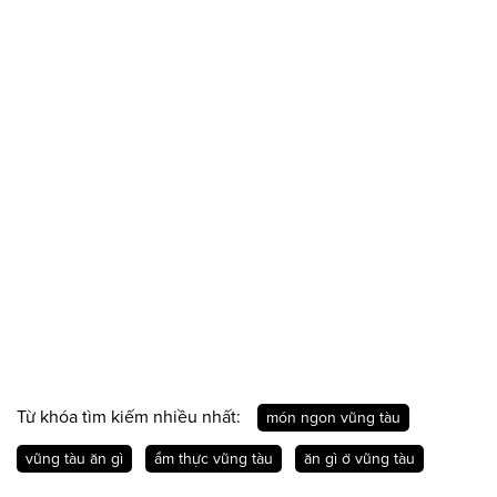
Từ khóa tìm kiếm nhiều nhất:
món ngon vũng tàu
vũng tàu ăn gì
ẩm thực vũng tàu
ăn gì ở vũng tàu