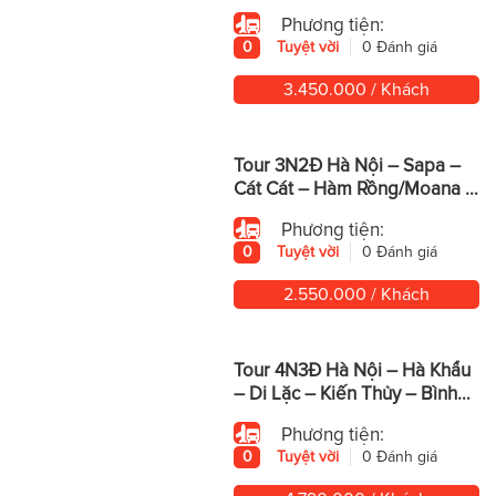
Động Yến Tử – Mông Tự
Phương tiện:
0
Tuyệt vời
0 Đánh giá
3.450.000 / Khách
Tour 3N2Đ Hà Nội – Sapa –
Cát Cát – Hàm Rồng/Moana –
Fansipan
Phương tiện:
0
Tuyệt vời
0 Đánh giá
2.550.000 / Khách
Tour 4N3Đ Hà Nội – Hà Khẩu
– Di Lặc – Kiến Thủy – Bình
Biên – Mông Tự
Phương tiện:
0
Tuyệt vời
0 Đánh giá