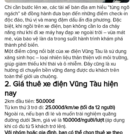
Chỉ cần bước lên xe, các tài xế bản địa am hiểu “từng ngõ
ngách” sẽ đồng hành đưa bạn đến những điểm check-in
độc đáo, thú vị và mang đậm dấu ấn địa phương. Đặc
biệt, khi ngồi trên xe điện, bạn không cần lo da cháy
nắng như khi đi xe máy hay đạp xe ngoài trời – vừa mát
mẻ, vừa bảo vệ làn da trong suốt hành trình khám phá
thành phố biển.
Một điểm cộng nổi bật của xe điện Vũng Tàu là sử dụng
xăng sinh học – loại nhiên liệu thân thiện với môi trường,
giúp giảm thiểu khí thải và ô nhiễm. Đây cũng là xu
hướng di chuyển bền vững đang được du khách trên
toàn thế giới ưa chuộng.
2. Giá thuê xe điện Vũng Tàu hiện
nay
2km đầu tiên:
50.000đ
Từ km thứ 3 trở đi:
25.000đ/km/xe (tối đa 12 người)
Ngoài ra, nếu bạn đi lẻ và muốn trải nghiệm quãng
đường dưới 3km, giá vé là
10.000đ/người/lượt
(áp dụng
khi có đủ từ 5 khách trở lên).
Với nhóm hoặc gia đình, bạn có thể chọn thuê xe theo