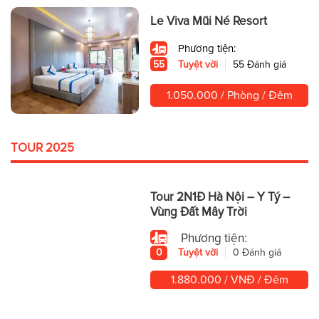
Le Viva Mũi Né Resort
Phương tiện:
55
Tuyệt vời
55 Đánh giá
1.050.000 / Phòng / Đêm
TOUR 2025
Tour 2N1Đ Hà Nội – Y Tý –
Vùng Đất Mây Trời
Phương tiện:
0
Tuyệt vời
0 Đánh giá
1.880.000 / VNĐ / Đêm