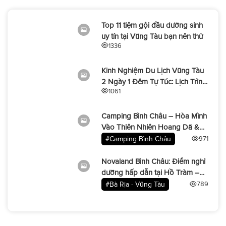
Top 11 tiệm gội đầu dưỡng sinh
uy tín tại Vũng Tàu bạn nên thử
1336
Kinh Nghiệm Du Lịch Vũng Tàu
2 Ngày 1 Đêm Tự Túc: Lịch Trình,
1061
Ăn Chơi & Chi Phí Trọn Gói
Camping Bình Châu – Hòa Mình
Vào Thiên Nhiên Hoang Dã &
Bình Yên
#Camping Bình Châu
971
Novaland Bình Châu: Điểm nghỉ
dưỡng hấp dẫn tại Hồ Tràm –
Bình Châu
#Bà Rịa - Vũng Tàu
789