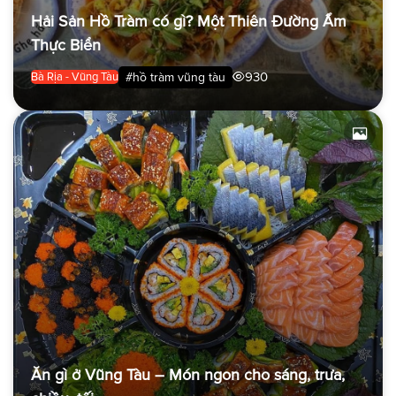
Hải Sản Hồ Tràm có gì? Một Thiên Đường Ẩm
Thực Biển
930
#hồ tràm vũng tàu
Bà Rịa - Vũng Tàu
Ăn gì ở Vũng Tàu – Món ngon cho sáng, trưa,