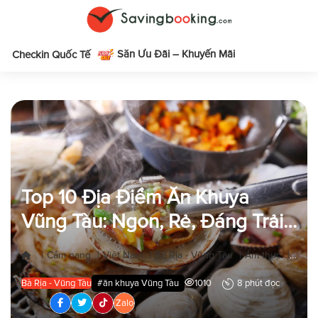
Săn Ưu Đãi – Khuyến Mãi
m
Checkin Quốc Tế
Top 10 Địa Điểm Ăn Khuya
Vũng Tàu: Ngon, Rẻ, Đáng Trải
Nghiệm
|
|
|
|
|
Cẩm nang
Việt Nam
Bà Rịa - Vũng Tàu
Ẩm thực
Top 1
Bà Rịa - Vũng Tàu
#ăn khuya Vũng Tàu
1010
8 phút đọc
Zalo