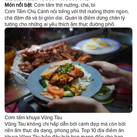
Món nổi bật
: Cơm tấm thịt nướng, chả, bì
Cơm Tấm Chú Cảnh nổi tiếng với thịt nướng thơm ngon,
chả đậm đà và bì giòn dai. Quán là điểm dừng chân lý
tưởng cho những ai yêu thích ẩm thực đường phố.
Cơm tấm khuya Vũng Tàu
Vũng Tàu không chỉ hấp dẫn bởi cảnh đẹp mà còn bởi
nền ẩm thực đa dạng, phong phú. Top 10 địa điểm ăn
khuya Vũng Tàu trên đây hứa hẹn mang đến cho bạn