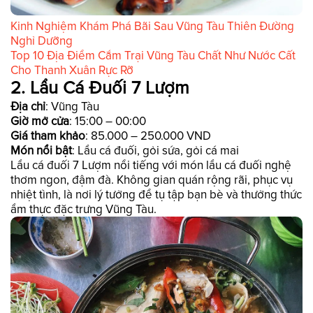
Kinh Nghiệm Khám Phá Bãi Sau Vũng Tàu Thiên Đường
Nghỉ Dưỡng
Top 10 Địa Điểm Cắm Trại Vũng Tàu Chất Như Nước Cất
Cho Thanh Xuân Rực Rỡ
2. Lẩu Cá Đuối 7 Lượm
Địa chỉ
: Vũng Tàu
Giờ mở cửa
: 15:00 – 00:00
Giá tham khảo
: 85.000 – 250.000 VND
Món nổi bật
: Lẩu cá đuối, gỏi sứa, gỏi cá mai
Lẩu cá đuối 7 Lượm nổi tiếng với món lẩu cá đuối nghệ
thơm ngon, đậm đà. Không gian quán rộng rãi, phục vụ
nhiệt tình, là nơi lý tưởng để tụ tập bạn bè và thưởng thức
ẩm thực đặc trưng Vũng Tàu.