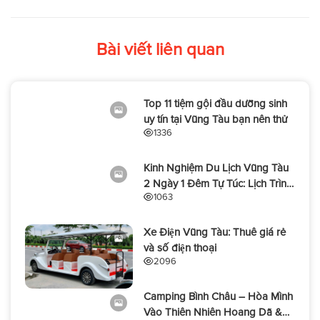
Bài viết liên quan
Top 11 tiệm gội đầu dưỡng sinh
uy tín tại Vũng Tàu bạn nên thử
1336
Kinh Nghiệm Du Lịch Vũng Tàu
2 Ngày 1 Đêm Tự Túc: Lịch Trình,
1063
Ăn Chơi & Chi Phí Trọn Gói
Xe Điện Vũng Tàu: Thuê giá rẻ
và số điện thoại
2096
Camping Bình Châu – Hòa Mình
Vào Thiên Nhiên Hoang Dã &