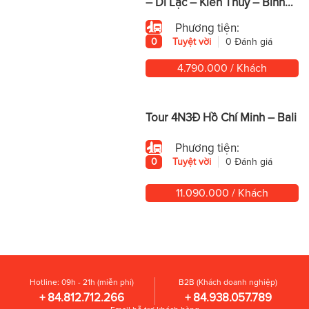
– Di Lặc – Kiến Thủy – Bình
Biên – Mông Tự
Phương tiện:
0
Tuyệt vời
0 Đánh giá
4.790.000 / Khách
Tour 4N3Đ Hồ Chí Minh – Bali
Phương tiện:
0
Tuyệt vời
0 Đánh giá
11.090.000 / Khách
Hotline: 09h - 21h (miễn phí)
B2B (Khách doanh nghiệp)
+ 84.812.712.266
+ 84.938.057.789