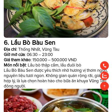
6. Lẩu Bò Bàu Sen
Địa chỉ
: Thống Nhất, Vũng Tàu
Giờ mở cửa
: 06:30 – 23:00
Giá tham khảo
: 150.000 – 500.000 VND
Món nổi bật
: Lẩu bò thập cẩm, lẩu đuôi bò
Lẩu Bò Bàu Sen được yêu thích nhờ hương vị thơm ngon,
nguyên liệu tươi ngon. Không gian quán rộng rãi, giá cả
hợp lý, là lựa chọn hoàn hảo cho bữa ăn khuya Vũng Tàu
đông người.