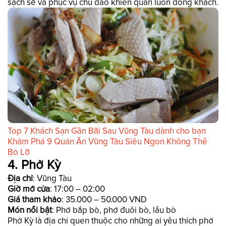
sạch sẽ và phục vụ chu đáo khiến quán luôn đông khách.
Top 7 Khách Sạn Gần Bãi Sau Vũng Tàu dành cho bạn
Khám Phá 9 Quán Ăn Vũng Tàu Siêu Ngon Không Thể
Bỏ Lỡ
4. Phở Kỳ
Địa chỉ
: Vũng Tàu
Giờ mở cửa
: 17:00 – 02:00
Giá tham khảo
: 35.000 – 50.000 VND
Món nổi bật
: Phở bắp bò, phở đuôi bò, lẩu bò
Phở Kỳ là địa chỉ quen thuộc cho những ai yêu thích phở