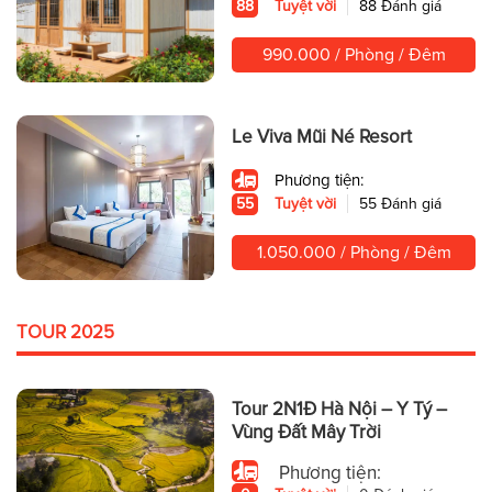
88
Tuyệt vời
88 Đánh giá
990.000 / Phòng / Đêm
Le Viva Mũi Né Resort
Phương tiện:
55
Tuyệt vời
55 Đánh giá
1.050.000 / Phòng / Đêm
TOUR 2025
Tour 2N1Đ Hà Nội – Y Tý –
Vùng Đất Mây Trời
Phương tiện: