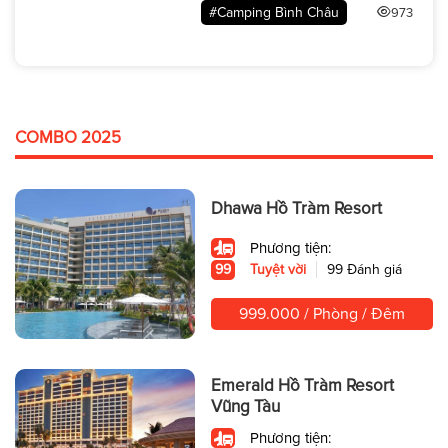
Bình Yên
#Camping Bình Châu
973
COMBO 2025
Dhawa Hồ Tràm Resort
Phương tiện:
99
Tuyệt vời
99 Đánh giá
999.000 / Phòng / Đêm
Emerald Hồ Tràm Resort
Vũng Tàu
Phương tiện: