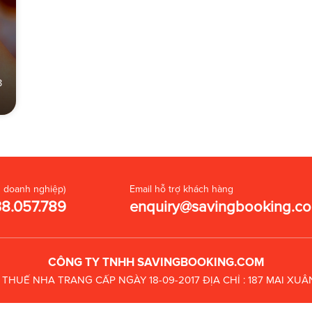
3
 doanh nghiệp)
Email hỗ trợ khách hàng
38.057.789
enquiry@savingbooking.c
CÔNG TY TNHH SAVINGBOOKING.COM
C THUẾ
NHA TRANG CẤP NGÀY 18-09-2017
ĐỊA CHỈ : 187 MAI X