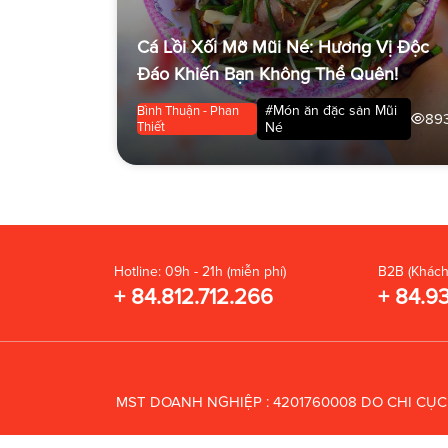
Cá Lồi Xối Mỡ Mũi Né: Hương Vị Độc
Đáo Khiến Bạn Không Thể Quên!
#Món ăn đặc sản Mũi
Bình Thuận - Phan
89
Thiết
Né
Hotline: 09h - 21h (miễn phí)
B2B (Khách
+ 84.812.712.266
+ 84.9
MST DOANH NGHIỆP : 4201760008 DO CHI CỤ