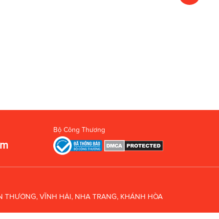
Bộ Công Thương
om
UÂN THƯỞNG, VĨNH HẢI, NHA TRANG, KHÁNH HÒA