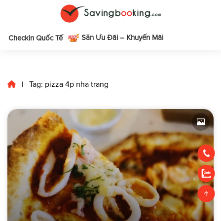
Săn Ưu Đãi – Khuyến Mãi
m
Checkin Quốc Tế
Tag: pizza 4p nha trang
|