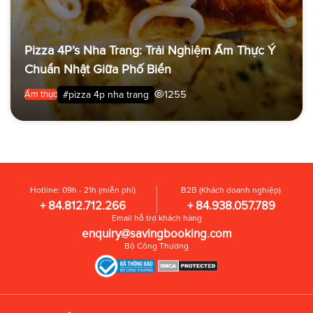
Pizza 4P’s Nha Trang: Trải Nghiệm Ẩm Thực Ý
Chuẩn Nhật Giữa Phố Biển
1255
#pizza 4p nha trang
Ẩm thực
Hotline: 09h - 21h (miễn phí)
B2B (Khách doanh nghiệp)
+ 84.812.712.266
+ 84.938.057.789
Email hỗ trợ khách hàng
enquiry@savingbooking.com
Bộ Công Thương