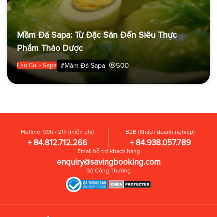
Mầm Đá Sapa: Từ Đặc Sản Đến Siêu Thực
Phẩm Thảo Dược
500
#Mầm Đá Sapa
Lào Cai - Sapa
Hotline: 09h - 21h (miễn phí)
B2B (Khách doanh nghiệp)
+ 84.812.712.266
+ 84.938.057.789
Email hỗ trợ khách hàng
enquiry@savingbooking.com
Bộ Công Thương