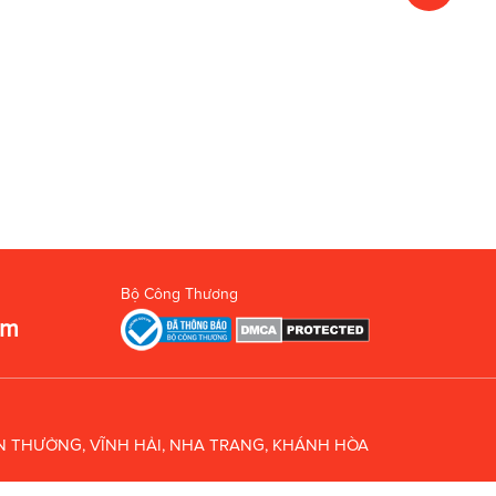
Bộ Công Thương
om
UÂN THƯỞNG, VĨNH HẢI, NHA TRANG, KHÁNH HÒA