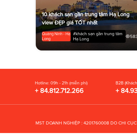
10 khách sạn gần trung tâm Hạ Long
view ĐẸP giá TỐT nhất
#khách sạn gần trung tâm
Quảng Ninh - Hạ
58
Long
Hạ Long
Hotline: 09h - 21h (miễn phí)
B2B (Khách
+ 84.812.712.266
+ 84.9
MST DOANH NGHIỆP : 4201760008 DO CHI CỤ