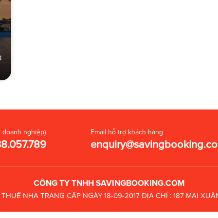
3
 doanh nghiệp)
Email hỗ trợ khách hàng
38.057.789
enquiry@savingbooking.c
CÔNG TY TNHH SAVINGBOOKING.COM
C THUẾ
NHA TRANG CẤP NGÀY 18-09-2017
ĐỊA CHỈ : 187 MAI X