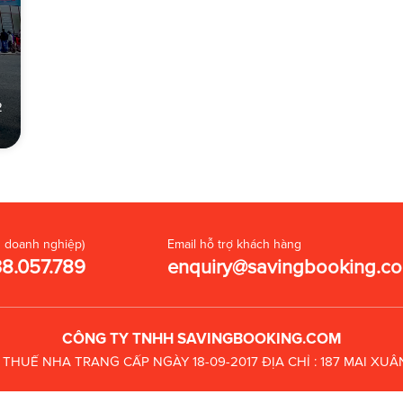
2
 doanh nghiệp)
Email hỗ trợ khách hàng
38.057.789
enquiry@savingbooking.c
CÔNG TY TNHH SAVINGBOOKING.COM
C THUẾ
NHA TRANG CẤP NGÀY 18-09-2017
ĐỊA CHỈ : 187 MAI X