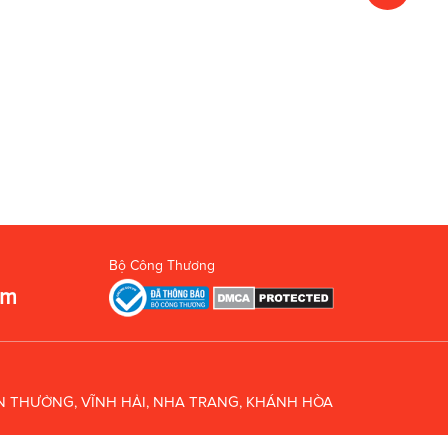
Bộ Công Thương
om
UÂN THƯỞNG, VĨNH HẢI, NHA TRANG, KHÁNH HÒA