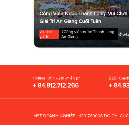
Công Viên Nước Thanh Long: Vui Chơi
Giải Trí An Giang Cuối Tuần
#Công viên nước Thanh Long
Vui chơi -
64
giải trí
An Giang
Hotline: 09h - 21h (miễn phí)
B2B (Khách
+ 84.812.712.266
+ 84.9
MST DOANH NGHIỆP : 4201760008 DO CHI CỤ