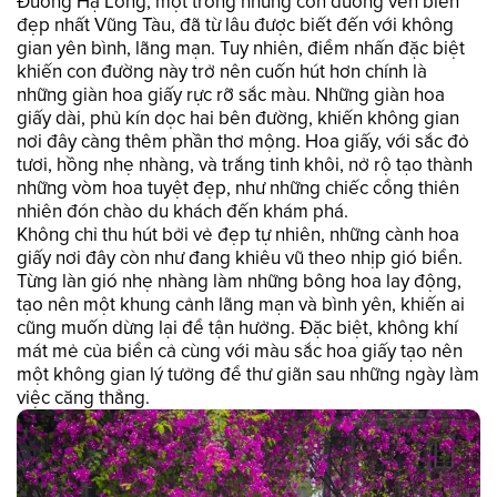
Đường Hạ Long, một trong những con đường ven biển
đẹp nhất Vũng Tàu, đã từ lâu được biết đến với không
gian yên bình, lãng mạn. Tuy nhiên, điểm nhấn đặc biệt
khiến con đường này trở nên cuốn hút hơn chính là
những giàn hoa giấy rực rỡ sắc màu. Những giàn hoa
giấy dài, phủ kín dọc hai bên đường, khiến không gian
nơi đây càng thêm phần thơ mộng. Hoa giấy, với sắc đỏ
tươi, hồng nhẹ nhàng, và trắng tinh khôi, nở rộ tạo thành
những vòm hoa tuyệt đẹp, như những chiếc cổng thiên
nhiên đón chào du khách đến khám phá.
Không chỉ thu hút bởi vẻ đẹp tự nhiên, những cành hoa
giấy nơi đây còn như đang khiêu vũ theo nhịp gió biển.
Từng làn gió nhẹ nhàng làm những bông hoa lay động,
tạo nên một khung cảnh lãng mạn và bình yên, khiến ai
cũng muốn dừng lại để tận hưởng. Đặc biệt, không khí
mát mẻ của biển cả cùng với màu sắc hoa giấy tạo nên
một không gian lý tưởng để thư giãn sau những ngày làm
việc căng thẳng.