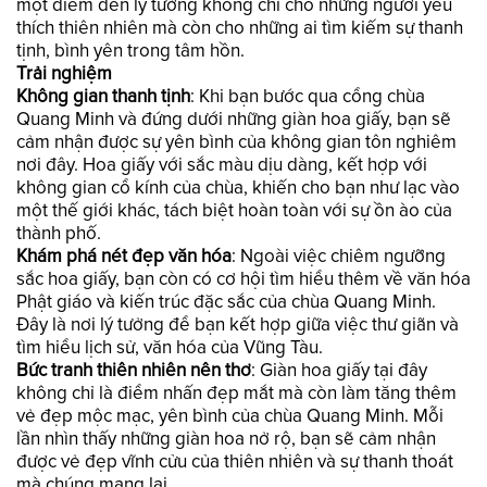
một điểm đến lý tưởng không chỉ cho những người yêu
thích thiên nhiên mà còn cho những ai tìm kiếm sự thanh
tịnh, bình yên trong tâm hồn.
Trải nghiệm
Không gian thanh tịnh
: Khi bạn bước qua cổng chùa
Quang Minh và đứng dưới những giàn hoa giấy, bạn sẽ
cảm nhận được sự yên bình của không gian tôn nghiêm
nơi đây. Hoa giấy với sắc màu dịu dàng, kết hợp với
không gian cổ kính của chùa, khiến cho bạn như lạc vào
một thế giới khác, tách biệt hoàn toàn với sự ồn ào của
thành phố.
Khám phá nét đẹp văn hóa
: Ngoài việc chiêm ngưỡng
sắc hoa giấy, bạn còn có cơ hội tìm hiểu thêm về văn hóa
Phật giáo và kiến trúc đặc sắc của chùa Quang Minh.
Đây là nơi lý tưởng để bạn kết hợp giữa việc thư giãn và
tìm hiểu lịch sử, văn hóa của Vũng Tàu.
Bức tranh thiên nhiên nên thơ
: Giàn hoa giấy tại đây
không chỉ là điểm nhấn đẹp mắt mà còn làm tăng thêm
vẻ đẹp mộc mạc, yên bình của chùa Quang Minh. Mỗi
lần nhìn thấy những giàn hoa nở rộ, bạn sẽ cảm nhận
được vẻ đẹp vĩnh cửu của thiên nhiên và sự thanh thoát
mà chúng mang lại.