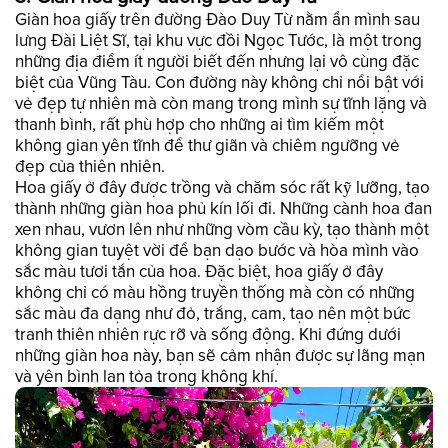
Giàn hoa giấy trên đường Đào Duy Từ nằm ẩn mình sau
lưng Đài Liệt Sĩ, tại khu vực đồi Ngọc Tước, là một trong
những địa điểm ít người biết đến nhưng lại vô cùng đặc
biệt của Vũng Tàu. Con đường này không chỉ nổi bật với
vẻ đẹp tự nhiên mà còn mang trong mình sự tĩnh lặng và
thanh bình, rất phù hợp cho những ai tìm kiếm một
không gian yên tĩnh để thư giãn và chiêm ngưỡng vẻ
đẹp của thiên nhiên.
Hoa giấy ở đây được trồng và chăm sóc rất kỹ lưỡng, tạo
thành những giàn hoa phủ kín lối đi. Những cành hoa đan
xen nhau, vươn lên như những vòm cầu kỳ, tạo thành một
không gian tuyệt vời để bạn dạo bước và hòa mình vào
sắc màu tươi tắn của hoa. Đặc biệt, hoa giấy ở đây
không chỉ có màu hồng truyền thống mà còn có những
sắc màu đa dạng như đỏ, trắng, cam, tạo nên một bức
tranh thiên nhiên rực rỡ và sống động. Khi đứng dưới
những giàn hoa này, bạn sẽ cảm nhận được sự lãng mạn
và yên bình lan tỏa trong không khí.