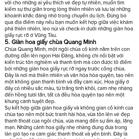
vời cho những ai yêu thích vẻ đẹp tự nhiên, muốn tìm
kiếm sự thư giãn trong lòng thiên nhiên và lưu lại những
khoảnh khắc đáng nhớ trong chuyến du lịch. Đừng bỏ
qua địa điểm này nếu bạn muốn kết hợp giữa việc khám
phá thiên nhiên, leo núi và check-in dưới những giàn hoa
giấy rực rỡ ở Vũng Tàu.
5. Giàn hoa giấy chùa Quang Minh
Chùa Quang Minh, một ngôi chùa cổ kính nằm trên con
đường dẫn lên ngọn Hải Đăng, không chỉ nổi bật với
kiến trúc tôn nghiêm và thanh tịnh mà còn được tô điểm
bởi những giàn hoa giấy rực rỡ ngay trước cổng chùa.
Đây là nơi mà thiên nhiên và văn hóa hòa quyện, tạo nên
một không gian thanh bình và đầy cảm xúc. Hoa giấy ở
đây có nhiều sắc màu, từ trắng tinh khôi, cam nhẹ nhàng
đến hồng tươi tắn, tất cả đều hòa quyện tạo nên một
khung cảnh tuyệt đẹp.
Sự kết hợp giữa giàn hoa giấy và không gian cổ kính của
chùa tạo nên một bức tranh hài hòa, vừa tôn lên vẻ đẹp
thanh thoát của ngôi chùa, vừa mang đến sự ấm áp, lãng
mạn. Những cánh hoa giấy nhẹ nhàng đung đưa trong
làn gió tạo ra cảm giác thanh thoát và yên bình. Đây là