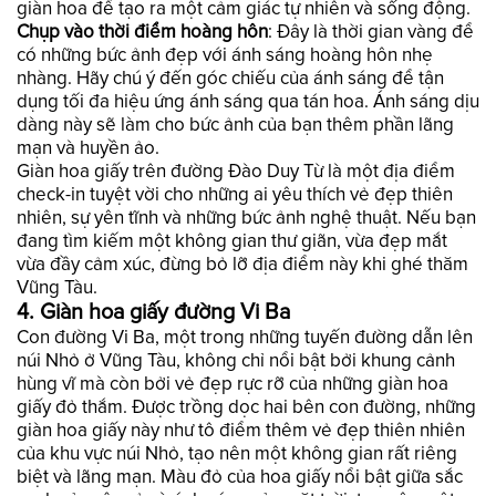
giàn hoa để tạo ra một cảm giác tự nhiên và sống động.
Chụp vào thời điểm hoàng hôn
: Đây là thời gian vàng để
có những bức ảnh đẹp với ánh sáng hoàng hôn nhẹ
nhàng. Hãy chú ý đến góc chiếu của ánh sáng để tận
dụng tối đa hiệu ứng ánh sáng qua tán hoa. Ánh sáng dịu
dàng này sẽ làm cho bức ảnh của bạn thêm phần lãng
mạn và huyền ảo.
Giàn hoa giấy trên đường Đào Duy Từ là một địa điểm
check-in tuyệt vời cho những ai yêu thích vẻ đẹp thiên
nhiên, sự yên tĩnh và những bức ảnh nghệ thuật. Nếu bạn
đang tìm kiếm một không gian thư giãn, vừa đẹp mắt
vừa đầy cảm xúc, đừng bỏ lỡ địa điểm này khi ghé thăm
Vũng Tàu.
4. Giàn hoa giấy đường Vi Ba
Con đường Vi Ba, một trong những tuyến đường dẫn lên
núi Nhỏ ở Vũng Tàu, không chỉ nổi bật bởi khung cảnh
hùng vĩ mà còn bởi vẻ đẹp rực rỡ của những giàn hoa
giấy đỏ thắm. Được trồng dọc hai bên con đường, những
giàn hoa giấy này như tô điểm thêm vẻ đẹp thiên nhiên
của khu vực núi Nhỏ, tạo nên một không gian rất riêng
biệt và lãng mạn. Màu đỏ của hoa giấy nổi bật giữa sắc