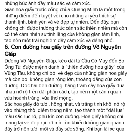
những bức ảnh đầy màu sắc và cảm xúc.
Giàn hoa giấy trước cổng chùa Quang Minh là một trong
những điểm đến tuyệt vời cho những ai yêu thích sự
thanh tịnh, bình yên và vẻ đẹp tự nhiên. Đến đây, bạn
không chỉ được thưởng thức cảnh sắc thiên nhiên mà còn
có thể cảm nhận sự tĩnh lặng của không gian tâm linh,
tạo nên một trải nghiệm đầy cảm xúc và đáng nhớ.
6. Con đường hoa giấy trên đường Võ Nguyên
Giáp
Đường Võ Nguyên Giáp, kéo dài từ Cầu Cỏ May đến Ẹo
Ông Từ, được mệnh danh là “thiên đường hoa giấy” của
Vũng Tàu, không chỉ bởi vẻ đẹp của những giàn hoa giấy
mà còn bởi không gian rộng lớn, thoáng đãng của con
đường. Dọc hai bên đường, hàng trăm cây hoa giấy đua
nhau nở rộ trên dải phân cách, tạo nên một cảnh quan
vừa hoành tráng, vừa thơ mộng.
Sắc hoa giấy đỏ tươi, hồng nhạt, và trắng tinh khôi nở rộ
vào những thời điểm trong năm, tạo thành một “dải lụa”
màu sắc rực rỡ, phủ kín con đường. Hoa giấy không chỉ
mang lại vẻ đẹp rực rỡ mà còn khiến không gian quanh
đây trở nên tươi mới và đầy sức sống. Khi bạn lái xe qua