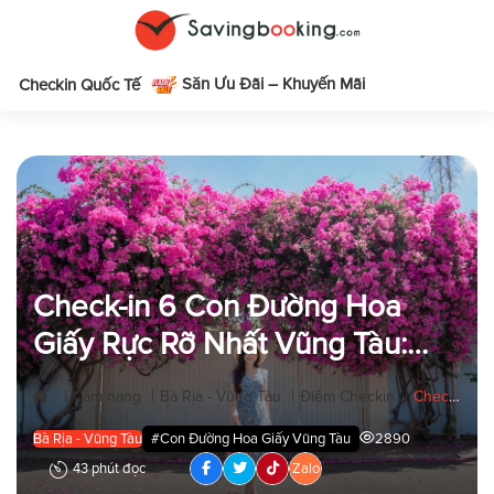
Săn Ưu Đãi – Khuyến Mãi
m
Checkin Quốc Tế
Check-in 6 Con Đường Hoa
Giấy Rực Rỡ Nhất Vũng Tàu:
Thiên Đường Sống Ảo Không
|
|
|
|
Cẩm nang
Bà Rịa - Vũng Tàu
Điểm Checkin
Check-in 6 Con Đường Hoa Giấy Rực Rỡ Nhất Vũng Tàu: Thiên Đường Sống Ảo Không Thể Bỏ Lỡ!
Thể Bỏ Lỡ!
Bà Rịa - Vũng Tàu
#Con Đường Hoa Giấy Vũng Tàu
2890
43 phút đọc
Zalo