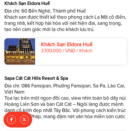
Khách Sạn Eldora Huế
Địa chỉ: 60 Bến Nghé, Thành phố Huế
Khách sạn được thiết kế theo phong cách La Mã cổ điển,
trang nhã, kết hợp hài hòa với nét hiện đại, sang trọng,
tạo nên cảm giác mới lạ cho khách lưu trú.
Khách Sạn Eldora Huế
3.100.000 / VNĐ / Khách
Sapa Cát Cát Hills Resort & Spa
Địa chỉ: 086 Fansipan, Phường Fansipan, Sa Pa, Lào Cai,
Việt Nam
Tọa lạc trên một ngọn đồi cao, view nhìn toàn bộ dãy núi
Hoàng Liên Sơn và bản Cát Cát – Ngôi làng được mệnh
danh cổ kính đẹp nhất Tây Bắc. Với phong cách kiến trúc
cổ kính của Pháp, mang đậm nét văn hóa miền sơn cước
SaPa.