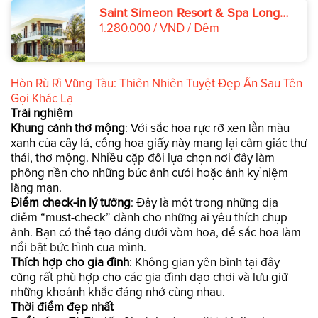
Saint Simeon Resort & Spa Long
Hải
1.280.000 / VNĐ / Đêm
Hòn Rù Rì Vũng Tàu: Thiên Nhiên Tuyệt Đẹp Ẩn Sau Tên
Gọi Khác Lạ
Trải nghiệm
Khung cảnh thơ mộng
: Với sắc hoa rực rỡ xen lẫn màu
xanh của cây lá, cổng hoa giấy này mang lại cảm giác thư
thái, thơ mộng. Nhiều cặp đôi lựa chọn nơi đây làm
phông nền cho những bức ảnh cưới hoặc ảnh kỷ niệm
lãng mạn.
Điểm check-in lý tưởng
: Đây là một trong những địa
điểm “must-check” dành cho những ai yêu thích chụp
ảnh. Bạn có thể tạo dáng dưới vòm hoa, để sắc hoa làm
nổi bật bức hình của mình.
Thích hợp cho gia đình
: Không gian yên bình tại đây
cũng rất phù hợp cho các gia đình dạo chơi và lưu giữ
những khoảnh khắc đáng nhớ cùng nhau.
Thời điểm đẹp nhất