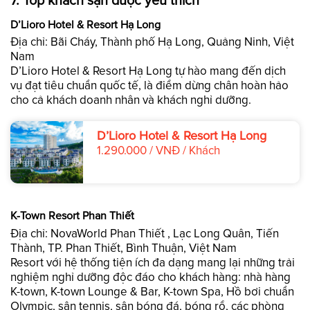
7. Top khách sạn được yêu thích
D’Lioro Hotel & Resort Hạ Long
Địa chỉ: Bãi Cháy, Thành phố Hạ Long, Quảng Ninh, Việt
Nam
D’Lioro Hotel & Resort Hạ Long tự hào mang đến dịch
vụ đạt tiêu chuẩn quốc tế, là điểm dừng chân hoàn hảo
cho cả khách doanh nhân và khách nghỉ dưỡng.
D’Lioro Hotel & Resort Hạ Long
1.290.000 / VNĐ / Khách
K-Town Resort Phan Thiết
Địa chỉ: NovaWorld Phan Thiết , Lạc Long Quân, Tiến
Thành, TP. Phan Thiết, Bình Thuận, Việt Nam
Resort với hệ thống tiện ích đa dạng mang lại những trải
nghiệm nghỉ dưỡng độc đáo cho khách hàng: nhà hàng
K-town, K-town Lounge & Bar, K-town Spa, Hồ bơi chuẩn
Olympic, sân tennis, sân bóng đá, bóng rổ, các phòng