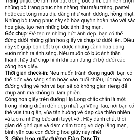
Trang phục
: Để làm nổi bật trong bức ảnh, bạn nên chọn
những bộ trang phục nhẹ nhàng như màu trắng, pastel
hoặc các tông màu dịu dàng như xanh dương, hồng nhạt.
Những bộ trang phục này sẽ hòa quyện hoàn hảo với sắc
hoa giấy, tạo nên những bức ảnh lãng mạn.
Góc chụp
: Để tạo ra những bức ảnh đẹp, bạn có thể
đứng dưới những giàn hoa giấy và chụp từ dưới lên. Điều
này sẽ giúp bạn bắt trọn được những cành hoa đang
vươn mình ra ánh sáng. Nếu muốn có bức ảnh thần
thánh, hãy thử chụp hình khi bạn đang đi bộ dưới các
cổng hoa giấy.
Thời gian check-in
: Nếu muốn tránh đông người, bạn có
thể đến vào sáng sớm hoặc vào cuối chiều, lúc này con
đường vắng vẻ hơn và bạn sẽ có không gian riêng để
chụp ảnh mà không bị làm phiền.
Cổng hoa giấy trên đường Hạ Long chắc chắn là một
trong những điểm đến đẹp nhất tại Vũng Tàu, nơi bạn có
thể vừa thư giãn, vừa tận hưởng vẻ đẹp của thiên nhiên
và tạo ra những bức ảnh tuyệt vời. Hãy dành chút thời
gian để ghé qua và đắm chìm trong vẻ đẹp lãng mạn,
bình yên của con đường hoa giấy này nhé!
3. Giàn hoa giấy đường Đào Duy Từ