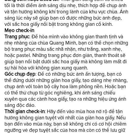
tối là thời điểm ánh sáng dịu nhẹ, thích hợp để chụp ảnh
và tận hưởng không khí trong lành của khu vực chùa. Ánh
sáng lúc này sẽ giúp bạn có được những bức ảnh đẹp,
với sắc hoa giấy nổi bật trong không gian cổ kính.
Mẹo check-in
Trang phục
: Để hòa mình vào không gian thanh tịnh và
nhẹ nhàng của chùa Quang Minh, bạn có thể chọn những
bộ trang phục màu sắc nhã nhặn, như trắng, xanh nhẹ,
hoặc pastel. Những trang phục đơn giản, thanh thoát sẽ
giúp bạn nổi bật dưới sắc hoa giấy mà không làm mất đi
sự hài hòa với không gian xung quanh.
Góc chụp đẹp
: Để có những bức ảnh ấn tượng, bạn có
thể đứng dưới những giàn hoa giấy, tạo dáng nhẹ nhàng,
chụp ảnh với toàn bộ cây hoa làm phông nền. Hoặc bạn
có thể thử chụp từ góc nghiêng, khi ánh sáng chiếu
xuyên qua các cành hoa giấy, tạo ra những hiệu ứng ánh
sáng độc đáo.
Thời gian check-in
: Hãy đến vào mùa hoa nở rộ để tận
hưởng không gian tuyệt vời nhất của giàn hoa giấy. Nếu
bạn đến vào mùa này, bạn sẽ không chỉ có cơ hội chiêm
ngưỡng vẻ đẹp tuyệt sắc của hoa mà còn có thể lưu giữ