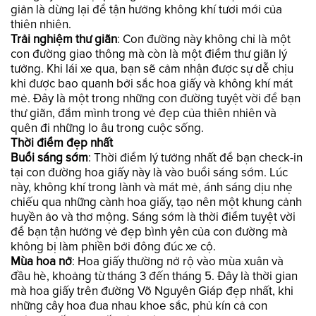
giản là dừng lại để tận hưởng không khí tươi mới của
thiên nhiên.
Trải nghiệm thư giãn
: Con đường này không chỉ là một
con đường giao thông mà còn là một điểm thư giãn lý
tưởng. Khi lái xe qua, bạn sẽ cảm nhận được sự dễ chịu
khi được bao quanh bởi sắc hoa giấy và không khí mát
mẻ. Đây là một trong những con đường tuyệt vời để bạn
thư giãn, đắm mình trong vẻ đẹp của thiên nhiên và
quên đi những lo âu trong cuộc sống.
Thời điểm đẹp nhất
Buổi sáng sớm
: Thời điểm lý tưởng nhất để bạn check-in
tại con đường hoa giấy này là vào buổi sáng sớm. Lúc
này, không khí trong lành và mát mẻ, ánh sáng dịu nhẹ
chiếu qua những cành hoa giấy, tạo nên một khung cảnh
huyền ảo và thơ mộng. Sáng sớm là thời điểm tuyệt vời
để bạn tận hưởng vẻ đẹp bình yên của con đường mà
không bị làm phiền bởi đông đúc xe cộ.
Mùa hoa nở
: Hoa giấy thường nở rộ vào mùa xuân và
đầu hè, khoảng từ tháng 3 đến tháng 5. Đây là thời gian
mà hoa giấy trên đường Võ Nguyên Giáp đẹp nhất, khi
những cây hoa đua nhau khoe sắc, phủ kín cả con