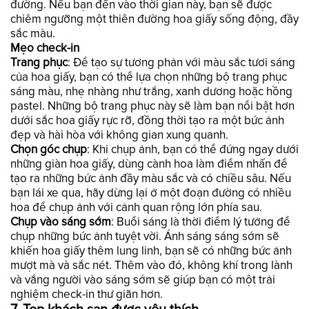
đường. Nếu bạn đến vào thời gian này, bạn sẽ được
chiêm ngưỡng một thiên đường hoa giấy sống động, đầy
sắc màu.
Mẹo check-in
Trang phục
: Để tạo sự tương phản với màu sắc tươi sáng
của hoa giấy, bạn có thể lựa chọn những bộ trang phục
sáng màu, nhẹ nhàng như trắng, xanh dương hoặc hồng
pastel. Những bộ trang phục này sẽ làm bạn nổi bật hơn
dưới sắc hoa giấy rực rỡ, đồng thời tạo ra một bức ảnh
đẹp và hài hòa với không gian xung quanh.
Chọn góc chụp
: Khi chụp ảnh, bạn có thể đứng ngay dưới
những giàn hoa giấy, dùng cành hoa làm điểm nhấn để
tạo ra những bức ảnh đầy màu sắc và có chiều sâu. Nếu
bạn lái xe qua, hãy dừng lại ở một đoạn đường có nhiều
hoa để chụp ảnh với cảnh quan rộng lớn phía sau.
Chụp vào sáng sớm
: Buổi sáng là thời điểm lý tưởng để
chụp những bức ảnh tuyệt vời. Ánh sáng sáng sớm sẽ
khiến hoa giấy thêm lung linh, bạn sẽ có những bức ảnh
mượt mà và sắc nét. Thêm vào đó, không khí trong lành
và vắng người vào sáng sớm sẽ giúp bạn có một trải
nghiệm check-in thư giãn hơn.