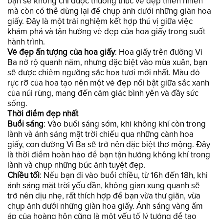
bạn sẽ không chỉ được thưởng thức vẻ đẹp thiên nhiên
mà còn có thể dừng lại để chụp ảnh dưới những giàn hoa
giấy. Đây là một trải nghiệm kết hợp thú vị giữa việc
khám phá và tận hưởng vẻ đẹp của hoa giấy trong suốt
hành trình.
Vẻ đẹp ấn tượng của hoa giấy
: Hoa giấy trên đường Vi
Ba nở rộ quanh năm, nhưng đặc biệt vào mùa xuân, bạn
sẽ được chiêm ngưỡng sắc hoa tươi mới nhất. Màu đỏ
rực rỡ của hoa tạo nên một vẻ đẹp nổi bật giữa sắc xanh
của núi rừng, mang đến cảm giác bình yên và đầy sức
sống.
Thời điểm đẹp nhất
Buổi sáng
: Vào buổi sáng sớm, khi không khí còn trong
lành và ánh sáng mặt trời chiếu qua những cành hoa
giấy, con đường Vi Ba sẽ trở nên đặc biệt thơ mộng. Đây
là thời điểm hoàn hảo để bạn tận hưởng không khí trong
lành và chụp những bức ảnh tuyệt đẹp.
Chiều tối
: Nếu bạn đi vào buổi chiều, từ 16h đến 18h, khi
ánh sáng mặt trời yếu dần, không gian xung quanh sẽ
trở nên dịu nhẹ, rất thích hợp để bạn vừa thư giãn, vừa
chụp ảnh dưới những giàn hoa giấy. Ánh sáng vàng ấm
áp của hoàng hôn cũng là một yếu tố lý tưởng để tạo