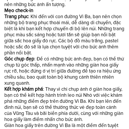
nên những bức ảnh ấn tượng.
Mẹo check-in
Trang phục
: Khi đến với con đường Vi Ba, bạn nên chọn
những bộ trang phục thoải mái, dễ dàng di chuyển, đặc
biệt là khi bạn kết hợp chuyến đi bộ lên núi. Những trang
phục màu sắc sáng hoặc tươi tắn sẽ giúp bạn nổi bật
giữa sắc hoa giấy đỏ rực. Các bộ đồ màu trắng, pastel
hoặc sắc đỏ sẽ là lựa chọn tuyệt vời cho bức ảnh thêm
phần nổi bật.
Góc chụp đẹp
: Để có những bức ảnh đẹp, bạn có thể thử
chụp từ góc thấp, nhấn mạnh vào những giàn hoa giấy
rực rỡ, hoặc đứng ở vị trí giữa đường để tạo ra hiệu ứng
chiều sâu, bao quát toàn bộ khung cảnh thiên nhiên
xung quanh.
Kết hợp khám phá
: Thay vì chỉ chụp ảnh ở giàn hoa giấy,
bạn có thể kết hợp hành trình leo núi Nhỏ với việc khám
phá những điểm đẹp trên đường Vi Ba. Khi bạn lên đến
đỉnh núi, bạn sẽ có thể thưởng thức vẻ đẹp toàn cảnh
của Vũng Tàu và bãi biển phía dưới, cùng với những giàn
hoa giấy làm điểm nhấn cho bức ảnh.
Giàn hoa giấy trên đường Vi Ba là một điểm đến tuyệt