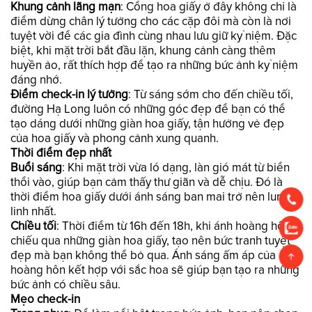
Khung cảnh lãng mạn
: Cổng hoa giấy ở đây không chỉ là
điểm dừng chân lý tưởng cho các cặp đôi mà còn là nơi
tuyệt vời để các gia đình cùng nhau lưu giữ kỷ niệm. Đặc
biệt, khi mặt trời bắt đầu lặn, khung cảnh càng thêm
huyền ảo, rất thích hợp để tạo ra những bức ảnh kỷ niệm
đáng nhớ.
Điểm check-in lý tưởng
: Từ sáng sớm cho đến chiều tối,
đường Hạ Long luôn có những góc đẹp để bạn có thể
tạo dáng dưới những giàn hoa giấy, tận hưởng vẻ đẹp
của hoa giấy và phong cảnh xung quanh.
Thời điểm đẹp nhất
Buổi sáng
: Khi mặt trời vừa ló dạng, làn gió mát từ biển
thổi vào, giúp bạn cảm thấy thư giãn và dễ chịu. Đó là
thời điểm hoa giấy dưới ánh sáng ban mai trở nên lung
linh nhất.
Chiều tối
: Thời điểm từ 16h đến 18h, khi ánh hoàng hôn
chiếu qua những giàn hoa giấy, tạo nên bức tranh tuyệt
đẹp mà bạn không thể bỏ qua. Ánh sáng ấm áp của
hoàng hôn kết hợp với sắc hoa sẽ giúp bạn tạo ra những
bức ảnh có chiều sâu.
Mẹo check-in