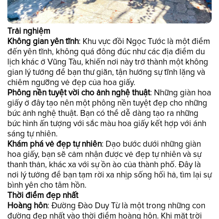
Trải nghiệm
Không gian yên tĩnh
: Khu vực đồi Ngọc Tước là một điểm
đến yên tĩnh, không quá đông đúc như các địa điểm du
lịch khác ở Vũng Tàu, khiến nơi này trở thành một không
gian lý tưởng để bạn thư giãn, tận hưởng sự tĩnh lặng và
chiêm ngưỡng vẻ đẹp của hoa giấy.
Phông nền tuyệt vời cho ảnh nghệ thuật
: Những giàn hoa
giấy ở đây tạo nên một phông nền tuyệt đẹp cho những
bức ảnh nghệ thuật. Bạn có thể dễ dàng tạo ra những
bức hình ấn tượng với sắc màu hoa giấy kết hợp với ánh
sáng tự nhiên.
Khám phá vẻ đẹp tự nhiên
: Dạo bước dưới những giàn
hoa giấy, bạn sẽ cảm nhận được vẻ đẹp tự nhiên và sự
thanh thản, khác xa với sự ồn ào của thành phố. Đây là
nơi lý tưởng để bạn tạm rời xa nhịp sống hối hả, tìm lại sự
bình yên cho tâm hồn.
Thời điểm đẹp nhất
Hoàng hôn
: Đường Đào Duy Từ là một trong những con
đường đẹp nhất vào thời điểm hoàng hôn. Khi mặt trời