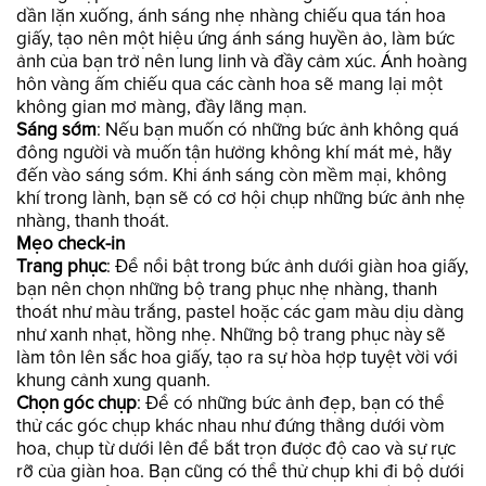
dần lặn xuống, ánh sáng nhẹ nhàng chiếu qua tán hoa
giấy, tạo nên một hiệu ứng ánh sáng huyền ảo, làm bức
ảnh của bạn trở nên lung linh và đầy cảm xúc. Ánh hoàng
hôn vàng ấm chiếu qua các cành hoa sẽ mang lại một
không gian mơ màng, đầy lãng mạn.
Sáng sớm
: Nếu bạn muốn có những bức ảnh không quá
đông người và muốn tận hưởng không khí mát mẻ, hãy
đến vào sáng sớm. Khi ánh sáng còn mềm mại, không
khí trong lành, bạn sẽ có cơ hội chụp những bức ảnh nhẹ
nhàng, thanh thoát.
Mẹo check-in
Trang phục
: Để nổi bật trong bức ảnh dưới giàn hoa giấy,
bạn nên chọn những bộ trang phục nhẹ nhàng, thanh
thoát như màu trắng, pastel hoặc các gam màu dịu dàng
như xanh nhạt, hồng nhẹ. Những bộ trang phục này sẽ
làm tôn lên sắc hoa giấy, tạo ra sự hòa hợp tuyệt vời với
khung cảnh xung quanh.
Chọn góc chụp
: Để có những bức ảnh đẹp, bạn có thể
thử các góc chụp khác nhau như đứng thẳng dưới vòm
hoa, chụp từ dưới lên để bắt trọn được độ cao và sự rực
rỡ của giàn hoa. Bạn cũng có thể thử chụp khi đi bộ dưới