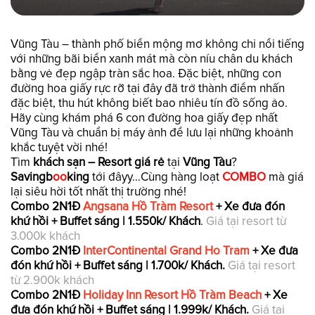
Vũng Tàu – thành phố biển mộng mơ không chỉ nổi tiếng
với những bãi biển xanh mát mà còn níu chân du khách
bằng vẻ đẹp ngập tràn sắc hoa. Đặc biệt, những con
đường hoa giấy rực rỡ tại đây đã trở thành điểm nhấn
đặc biệt, thu hút không biết bao nhiêu tín đồ sống ảo.
Hãy cùng khám phá 6 con đường hoa giấy đẹp nhất
Vũng Tàu và chuẩn bị máy ảnh để lưu lại những khoảnh
khắc tuyệt vời nhé!
Tìm
khách sạn – Resort giá rẻ
tại
Vũng Tàu
?
Savingb
oo
king
tới đâyy…Cùng hàng loạt
COMBO
mà giá
lại siêu hời tốt nhất thị trường nhé!
Combo 2N1Đ
Angsana Hồ Tràm Resort
+ Xe đưa đón
khứ hồi + Buffet sáng | 1.550k/ Khách
.
Giá tại resort từ
3.000k khách
Combo 2N1Đ
InterContinental Grand Ho Tram
+ Xe đưa
đón khứ hồi + Buffet sáng | 1.700k/ Khách.
Giá tại resort
từ 2.900k khách
Combo 2N1Đ
Holiday Inn Resort Hồ Tràm Beach
+ Xe
đưa đón khứ hồi + Buffet sáng | 1.999k/ Khách.
Giá tại