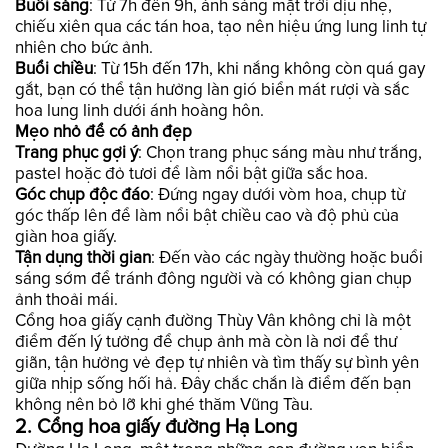
Buổi sáng
: Từ 7h đến 9h, ánh sáng mặt trời dịu nhẹ,
chiếu xiên qua các tán hoa, tạo nên hiệu ứng lung linh tự
nhiên cho bức ảnh.
Buổi chiều
: Từ 15h đến 17h, khi nắng không còn quá gay
gắt, bạn có thể tận hưởng làn gió biển mát rượi và sắc
hoa lung linh dưới ánh hoàng hôn.
Mẹo nhỏ để có ảnh đẹp
Trang phục gợi ý
: Chọn trang phục sáng màu như trắng,
pastel hoặc đỏ tươi để làm nổi bật giữa sắc hoa.
Góc chụp độc đáo
: Đứng ngay dưới vòm hoa, chụp từ
góc thấp lên để làm nổi bật chiều cao và độ phủ của
giàn hoa giấy.
Tận dụng thời gian
: Đến vào các ngày thường hoặc buổi
sáng sớm để tránh đông người và có không gian chụp
ảnh thoải mái.
Cổng hoa giấy cạnh đường Thùy Vân không chỉ là một
điểm đến lý tưởng để chụp ảnh mà còn là nơi để thư
giãn, tận hưởng vẻ đẹp tự nhiên và tìm thấy sự bình yên
giữa nhịp sống hối hả. Đây chắc chắn là điểm đến bạn
không nên bỏ lỡ khi ghé thăm Vũng Tàu.
2. Cổng hoa giấy đường Hạ Long