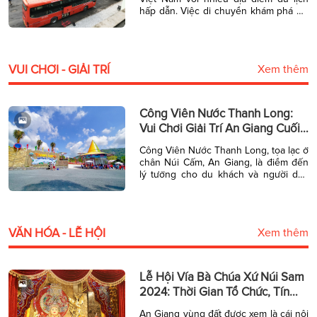
hấp dẫn. Việc di chuyển khám phá An
Giang cũng vô cùng dễ dạng. Bài viết
này tổng hợp thông tin danh sách 5
bến xe khách tại An Giang chi tiết nhất
bao gồm địa chỉ và […]
VUI CHƠI - GIẢI TRÍ
Xem thêm
Công Viên Nước Thanh Long:
Vui Chơi Giải Trí An Giang Cuối
Tuần
Công Viên Nước Thanh Long, tọa lạc ở
chân Núi Cấm, An Giang, là điểm đến
lý tưởng cho du khách và người dân
địa phương vào dịp cuối tuần. Với
không gian rộng lớn, các trò chơi thú
vị và cảnh quan thiên nhiên tuyệt đẹp,
Công Viên Nước Thanh Long hứa hẹn
VĂN HÓA - LỄ HỘI
Xem thêm
mang […]
Lễ Hội Vía Bà Chúa Xứ Núi Sam
2024: Thời Gian Tổ Chức, Tín
Ngưỡng Độc Đáo
An Giang vùng đất được xem là cái nôi