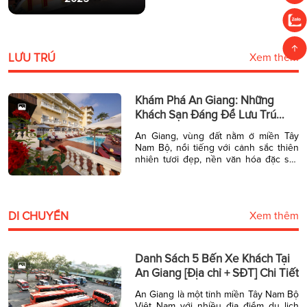
LƯU TRÚ
Xem thêm
Khám Phá An Giang: Những
Khách Sạn Đáng Để Lưu Trú
Trong Chuyến Du Lịch Của Bạn
An Giang, vùng đất nằm ở miền Tây
Nam Bộ, nổi tiếng với cảnh sắc thiên
nhiên tươi đẹp, nền văn hóa đặc sắc
và ẩm thực phong phú. Để có một
chuyến du lịch trọn vẹn, việc lựa chọn
nơi lưu trú là vô cùng quan trọng. Dưới
đây là danh sách những khách […]
DI CHUYỂN
Xem thêm
Danh Sách 5 Bến Xe Khách Tại
An Giang [Địa chỉ + SĐT] Chi Tiết
An Giang là một tỉnh miền Tây Nam Bộ
Việt Nam với nhiều địa điểm du lịch