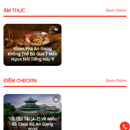
ẨM THỰC
Xem thêm
Khám Phá An Giang
Không Thể Bỏ Qua 7 Món
Ngon Nổi Tiếng Này !!!
ĐIỂM CHECKIN
Xem thêm
Tất Tần Tật [A-Z] Về Miếu
Bà Chúa Xứ An Giang
2025