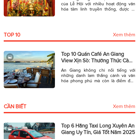
của Lễ Hội với nhiều hoạt động văn
hóa tâm linh truyền thống, được tổ
chức hàng năm thu hút hàng triệu lượt
khách du lịch đến với vùng đất này. Lễ
Hội Vía Bà Chúa Xứ Núi Sam 2024 là
một trong những lễ hội lớn, […]
TOP 10
Xem thêm
Top 10 Quán Café An Giang
View Xịn Sò: Thưởng Thức Cà
Phê Bên Dòng Sông Hậu
An Giang không chỉ nổi tiếng với
những danh lam thắng cảnh và văn
hóa phong phú mà còn là điểm đến
hấp dẫn cho những tín đồ yêu thích
café. Dưới đây là danh sách các quán
café view đẹp tại An Giang, ôm trọn
tầm mắt bên dòng sông Hậu nơi bạn
CẦN BIẾT
Xem thêm
có […]
Top 6 Hãng Taxi Long Xuyên An
Giang Uy Tín, Giá Tốt Năm 2025