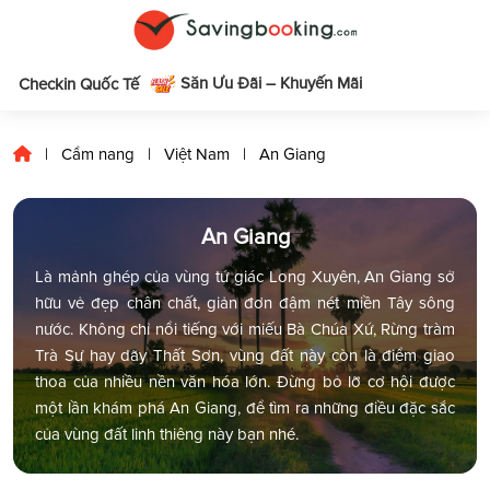
Săn Ưu Đãi – Khuyến Mãi
m
Checkin Quốc Tế
|
Cẩm nang
|
Việt Nam
|
An Giang
An Giang
Là mảnh ghép của vùng tứ giác Long Xuyên, An Giang sở
hữu vẻ đẹp chân chất, giản đơn đậm nét miền Tây sông
nước. Không chỉ nổi tiếng với miếu Bà Chúa Xứ, Rừng tràm
Trà Sư hay dãy Thất Sơn, vùng đất này còn là điểm giao
thoa của nhiều nền văn hóa lớn. Đừng bỏ lỡ cơ hội được
một lần khám phá An Giang, để tìm ra những điều đặc sắc
của vùng đất linh thiêng này bạn nhé.