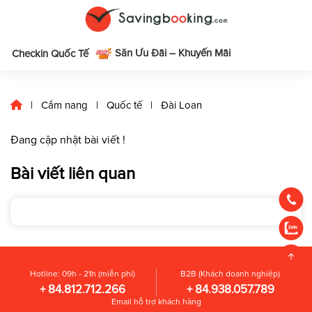
Săn Ưu Đãi – Khuyến Mãi
m
Checkin Quốc Tế
|
Cẩm nang
|
Quốc tế
|
Đài Loan
Đang cập nhật bài viết !
Bài viết liên quan
Hotline: 09h - 21h (miễn phí)
B2B (Khách doanh nghiệp)
+ 84.812.712.266
+ 84.938.057.789
Email hỗ trợ khách hàng