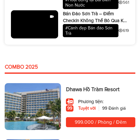
561
Non Nước
Bán Đảo Sơn Trà – Điểm
Checkin Không Thể Bỏ Qua Khi
Du Lịch Đà Nẵng
#Cảnh đẹp Bán đảo Sơn
619
Trà
COMBO 2025
Dhawa Hồ Tràm Resort
Phương tiện:
99
Tuyệt vời
99 Đánh giá
999.000 / Phòng / Đêm