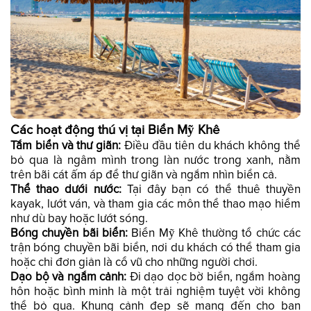
Các hoạt động thú vị tại Biển Mỹ Khê
Tắm biển và thư giãn:
Điều đầu tiên du khách không thể
bỏ qua là ngâm mình trong làn nước trong xanh, nằm
trên bãi cát ấm áp để thư giãn và ngắm nhìn biển cả.
Thể thao dưới nước:
Tại đây bạn có thể thuê thuyền
kayak, lướt ván, và tham gia các môn thể thao mạo hiểm
như dù bay hoặc lướt sóng.
Bóng chuyền bãi biển:
Biển Mỹ Khê thường tổ chức các
trận bóng chuyền bãi biển, nơi du khách có thể tham gia
hoặc chỉ đơn giản là cổ vũ cho những người chơi.
Dạo bộ và ngắm cảnh:
Đi dạo dọc bờ biển, ngắm hoàng
hôn hoặc bình minh là một trải nghiệm tuyệt vời không
thể bỏ qua. Khung cảnh đẹp sẽ mang đến cho bạn