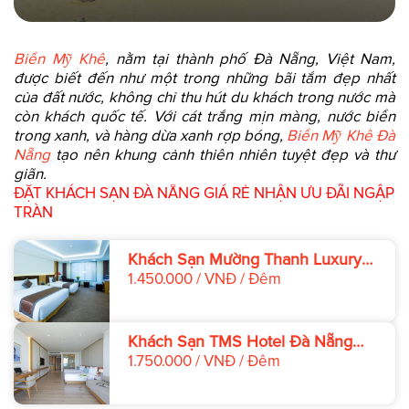
Biển Mỹ Khê
, nằm tại thành phố Đà Nẵng, Việt Nam,
được biết đến như một trong những bãi tắm đẹp nhất
của đất nước, không chỉ thu hút du khách trong nước mà
còn khách quốc tế. Với cát trắng mịn màng, nước biển
trong xanh, và hàng dừa xanh rợp bóng,
Biển Mỹ Khê Đà
Nẵng
tạo nên khung cảnh thiên nhiên tuyệt đẹp và thư
giãn.
ĐẶT KHÁCH SẠN ĐÀ NẴNG GIÁ RẺ NHẬN ƯU ĐÃI NGẬP
TRÀN
Khách Sạn Mường Thanh Luxury
Đà Nẵng
1.450.000 / VNĐ / Đêm
Khách Sạn TMS Hotel Đà Nẵng
Beach
1.750.000 / VNĐ / Đêm