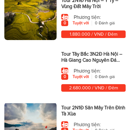
Tour 2N1Đ Hà Nội – Y Tý –
Vùng Đất Mây Trời
Phương tiện:
0
Tuyệt vời
0 Đánh giá
1.880.000 / VNĐ / Đêm
Tour Tây Bắc 3N2Đ Hà Nội –
Hà Giang Cao Nguyên Đá
Hùng Vĩ
Phương tiện:
0
Tuyệt vời
0 Đánh giá
2.680.000 / VNĐ / Đêm
Tour 2N1Đ Săn Mây Trên Đỉnh
Tà Xùa
Phương tiện: