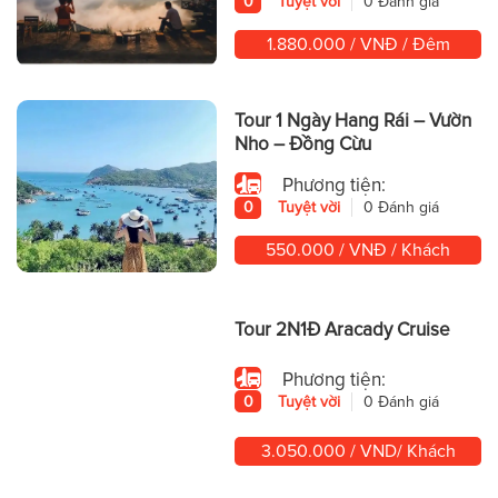
0
Tuyệt vời
0 Đánh giá
1.880.000 / VNĐ / Đêm
Tour 1 Ngày Hang Rái – Vườn
Nho – Đồng Cừu
Phương tiện:
0
Tuyệt vời
0 Đánh giá
550.000 / VNĐ / Khách
Tour 2N1Đ Aracady Cruise
Phương tiện:
0
Tuyệt vời
0 Đánh giá
3.050.000 / VND/ Khách