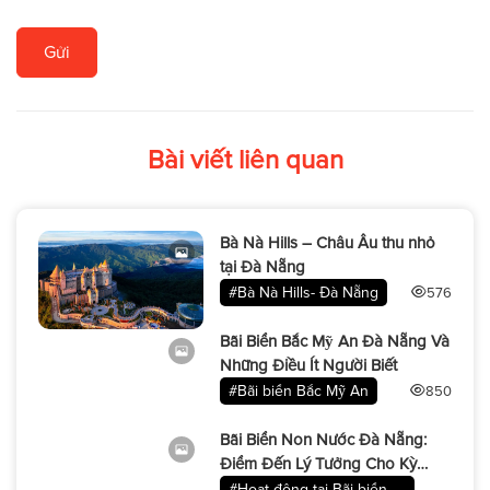
Gửi
Bài viết liên quan
Bà Nà Hills – Châu Âu thu nhỏ
tại Đà Nẵng
#Bà Nà Hills- Đà Nẵng
576
Bãi Biển Bắc Mỹ An Đà Nẵng Và
Những Điều Ít Người Biết
#Bãi biển Bắc Mỹ An
850
Bãi Biển Non Nước Đà Nẵng:
Điểm Đến Lý Tưởng Cho Kỳ
Nghỉ Thư Giãn
#Hoạt động tại Bãi biển