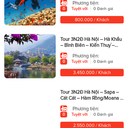
Phương tiện:
0
Tuyệt vời
0 Đánh giá
800.000 / Khách
Tour 3N2Đ Hà Nội – Hà Khẩu
– Bình Biên – Kiến Thuỷ –
Động Yến Tử – Mông Tự
Phương tiện:
0
Tuyệt vời
0 Đánh giá
3.450.000 / Khách
Tour 3N2Đ Hà Nội – Sapa –
Cát Cát – Hàm Rồng/Moana –
Fansipan
Phương tiện:
0
Tuyệt vời
0 Đánh giá
2.550.000 / Khách