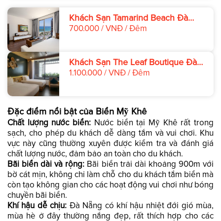
Khách Sạn Tamarind Beach Đà
Nẵng
700.000 / VNĐ / Đêm
Khách Sạn The Leaf Boutique Đà
Nẵng
1.100.000 / VNĐ / Đêm
Đặc điểm nổi bật của Biển Mỹ Khê
Chất lượng nước biển:
Nước biển tại Mỹ Khê rất trong
sạch, cho phép du khách dễ dàng tắm và vui chơi. Khu
vực này cũng thường xuyên được kiểm tra và đánh giá
chất lượng nước, đảm bảo an toàn cho du khách.
Bãi biển dài và rộng:
Bãi biển trải dài khoảng 900m với
bờ cát mịn, không chỉ làm chỗ cho du khách tắm biển mà
còn tạo không gian cho các hoạt động vui chơi như bóng
chuyền bãi biển.
Khí hậu dễ chịu:
Đà Nẵng có khí hậu nhiệt đới gió mùa,
mùa hè ở đây thường nắng đẹp, rất thích hợp cho các