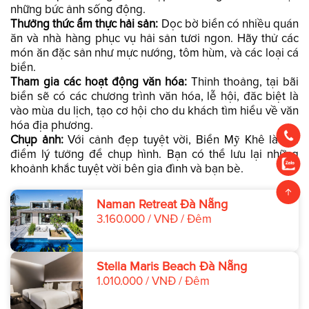
những bức ảnh sống động.
Thưởng thức ẩm thực hải sản:
Dọc bờ biển có nhiều quán
ăn và nhà hàng phục vụ hải sản tươi ngon. Hãy thử các
món ăn đặc sản như mực nướng, tôm hùm, và các loại cá
biển.
Tham gia các hoạt động văn hóa:
Thỉnh thoảng, tại bãi
biển sẽ có các chương trình văn hóa, lễ hội, đăc biệt là
vào mùa du lịch, tạo cơ hội cho du khách tìm hiểu về văn
hóa địa phương.
Chụp ảnh:
Với cảnh đẹp tuyệt vời, Biển Mỹ Khê là địa
điểm lý tưởng để chụp hình. Bạn có thể lưu lại những
khoảnh khắc tuyệt vời bên gia đình và bạn bè.
Naman Retreat Đà Nẵng
3.160.000 / VNĐ / Đêm
Stella Maris Beach Đà Nẵng
1.010.000 / VNĐ / Đêm