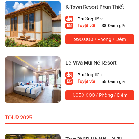
K-Town Resort Phan Thiết
Phương tiện:
88
Tuyệt vời
88 Đánh giá
990.000 / Phòng / Đêm
Le Viva Mũi Né Resort
Phương tiện:
55
Tuyệt vời
55 Đánh giá
1.050.000 / Phòng / Đêm
TOUR 2025