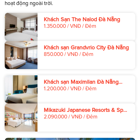
hoạt động ngoài trời.
Khách Sạn The Nalod Đà Nẵng
1.350.000 / VNĐ / Đêm
Khách sạn Grandvrio City Đà Nẵng
850.000 / VNĐ / Đêm
Khách sạn Maximilan Đà Nẵng
Beach
1.200.000 / VNĐ / Đêm
Mikazuki Japanese Resorts & Spa
Đà Nẵng
2.090.000 / VNĐ / Đêm