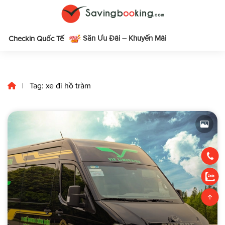
Săn Ưu Đãi – Khuyến Mãi
m
Checkin Quốc Tế
Tag: xe đi hồ tràm
|