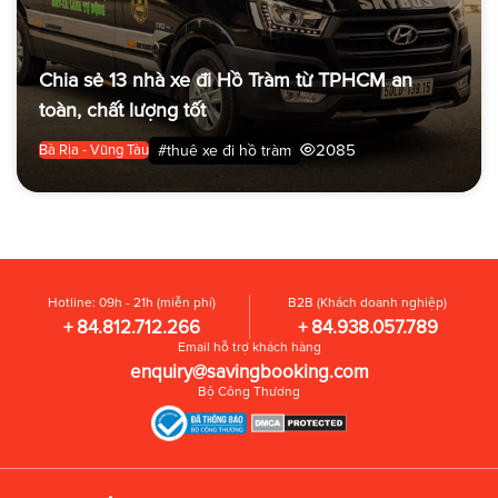
Chia sẻ 13 nhà xe đi Hồ Tràm từ TPHCM an
toàn, chất lượng tốt
2085
#thuê xe đi hồ tràm
Bà Rịa - Vũng Tàu
Hotline: 09h - 21h (miễn phí)
B2B (Khách doanh nghiệp)
+ 84.812.712.266
+ 84.938.057.789
Email hỗ trợ khách hàng
enquiry@savingbooking.com
Bộ Công Thương