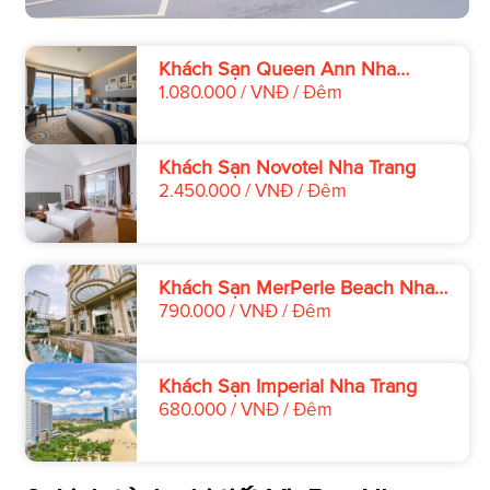
Khách Sạn Queen Ann Nha
Trang
1.080.000 / VNĐ / Đêm
Khách Sạn Novotel Nha Trang
2.450.000 / VNĐ / Đêm
Khách Sạn MerPerle Beach Nha
Trang
790.000 / VNĐ / Đêm
Khách Sạn Imperial Nha Trang
680.000 / VNĐ / Đêm