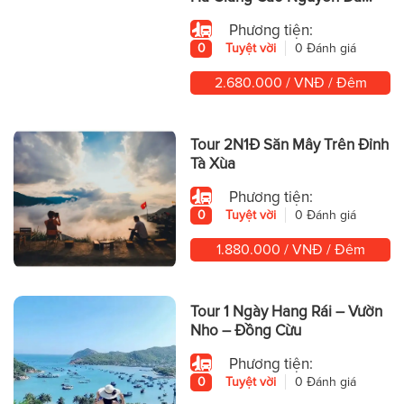
Hùng Vĩ
Phương tiện:
0
Tuyệt vời
0 Đánh giá
2.680.000 / VNĐ / Đêm
Tour 2N1Đ Săn Mây Trên Đỉnh
Tà Xùa
Phương tiện:
0
Tuyệt vời
0 Đánh giá
1.880.000 / VNĐ / Đêm
Tour 1 Ngày Hang Rái – Vườn
Nho – Đồng Cừu
Phương tiện:
0
Tuyệt vời
0 Đánh giá