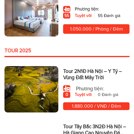
Phương tiện:
55
Tuyệt vời
55 Đánh giá
1.050.000 / Phòng / Đêm
TOUR 2025
Tour 2N1Đ Hà Nội – Y Tý –
Vùng Đất Mây Trời
Phương tiện:
0
Tuyệt vời
0 Đánh giá
1.880.000 / VNĐ / Đêm
Tour Tây Bắc 3N2Đ Hà Nội –
Hà Giang Cao Nguyên Đá