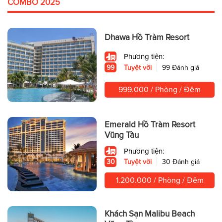
COMBO 2025
Dhawa Hồ Tràm Resort
Phương tiện:
99
Tuyệt vời
99 Đánh giá
999.000 / Phòng / Đêm
Emerald Hồ Tràm Resort
Vũng Tàu
Phương tiện:
30
Tuyệt vời
30 Đánh giá
1.200.000 / Phòng / Đêm
Khách Sạn Malibu Beach