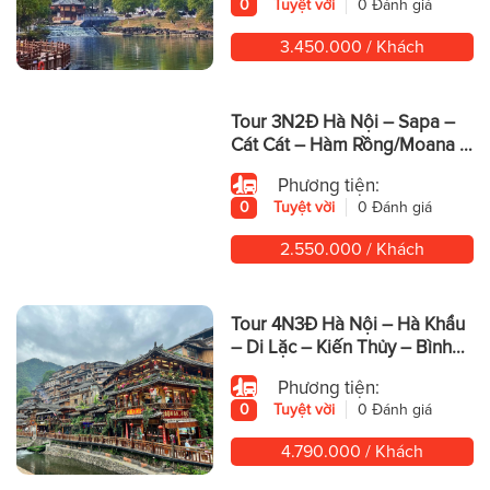
0
Tuyệt vời
0 Đánh giá
3.450.000 / Khách
Tour 3N2Đ Hà Nội – Sapa –
Cát Cát – Hàm Rồng/Moana –
Fansipan
Phương tiện:
0
Tuyệt vời
0 Đánh giá
2.550.000 / Khách
Tour 4N3Đ Hà Nội – Hà Khẩu
– Di Lặc – Kiến Thủy – Bình
Biên – Mông Tự
Phương tiện:
0
Tuyệt vời
0 Đánh giá
4.790.000 / Khách