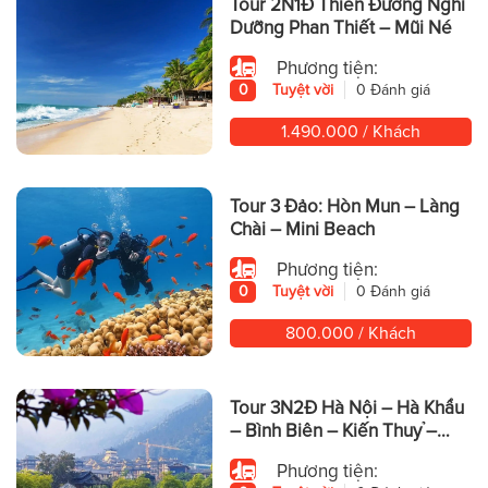
Tour 2N1Đ Thiên Đường Nghỉ
Dưỡng Phan Thiết – Mũi Né
Phương tiện:
0
Tuyệt vời
0 Đánh giá
1.490.000 / Khách
Tour 3 Đảo: Hòn Mun – Làng
Chài – Mini Beach
Phương tiện:
0
Tuyệt vời
0 Đánh giá
800.000 / Khách
Tour 3N2Đ Hà Nội – Hà Khẩu
– Bình Biên – Kiến Thuỷ –
Động Yến Tử – Mông Tự
Phương tiện: