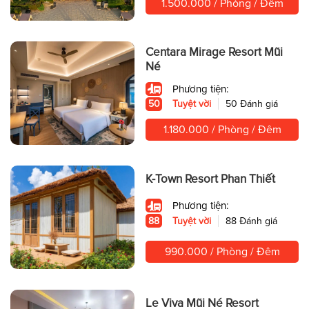
1.500.000 / Phòng / Đêm
Centara Mirage Resort Mũi
Né
Phương tiện:
50
Tuyệt vời
50 Đánh giá
1.180.000 / Phòng / Đêm
K-Town Resort Phan Thiết
Phương tiện:
88
Tuyệt vời
88 Đánh giá
990.000 / Phòng / Đêm
Le Viva Mũi Né Resort