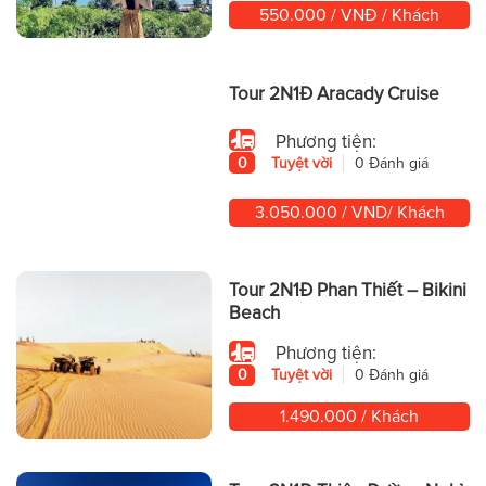
550.000 / VNĐ / Khách
Tour 2N1Đ Aracady Cruise
Phương tiện:
0
Tuyệt vời
0 Đánh giá
3.050.000 / VND/ Khách
Tour 2N1Đ Phan Thiết – Bikini
Beach
Phương tiện:
0
Tuyệt vời
0 Đánh giá
1.490.000 / Khách