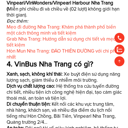
Vinpearl/VinWonders/Vinpearl Harbour Nha Trang
(
Miễn phí chiều đi và chiều về (02 lượt) không giới hạn
thời gian).
Đọc thêm:
Mẹo đi đường Nha Trang: Khám phá thành phố biển
một cách thông minh và tiết kiệm
Grab Nha Trang: Hướng dẫn sử dụng chi tiết và mẹo
tiết kiệm
Hòn Mun Nha Trang: ĐẢO THIÊN ĐƯỜNG với chi phí rẻ
nhất
4. VinBus Nha Trang có gì?
Xanh, sạch, không khí thải:
Xe buýt điện sử dụng năng
lượng sạch, giảm thiểu ô nhiễm môi trường.
Dịch vụ chất lượng cao:
Hệ thống tra cứu tuyến đường
chi tiết, nhiều tiện ích công nghệ hiện đại, tạo cảm giác
thoải mái, an toàn và tiện lợi.
Di chuyển thuận tiện:
Kết nối các khu vực trung tâm,
nhà hàng, khách sạn, và nhiều địa điểm du lịch nổi
tiếng như Hòn Chồng, Bãi Tiên, Vinpearl Nha Trang,
Quảng trường 2/4…