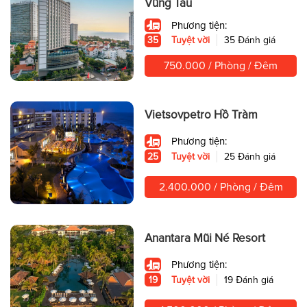
Vũng Tàu
Phương tiện:
35
Tuyệt vời
35 Đánh giá
750.000 / Phòng / Đêm
Vietsovpetro Hồ Tràm
Phương tiện:
25
Tuyệt vời
25 Đánh giá
2.400.000 / Phòng / Đêm
Anantara Mũi Né Resort
Phương tiện:
19
Tuyệt vời
19 Đánh giá