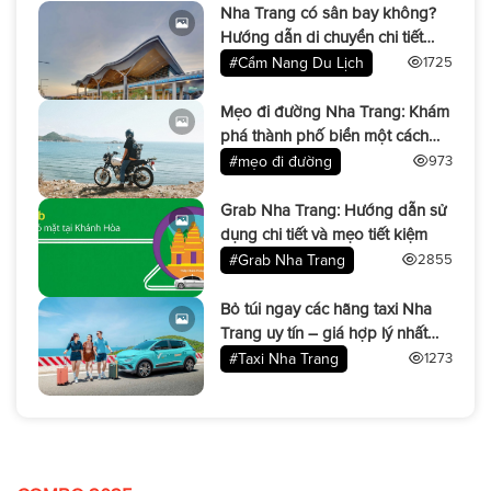
Nha Trang có sân bay không?
Hướng dẫn di chuyển chi tiết
dành cho du khách
#Cẩm Nang Du Lịch
1725
Mẹo đi đường Nha Trang: Khám
phá thành phố biển một cách
thông minh và tiết kiệm
#mẹo đi đường
973
Grab Nha Trang: Hướng dẫn sử
dụng chi tiết và mẹo tiết kiệm
#Grab Nha Trang
2855
Bỏ túi ngay các hãng taxi Nha
Trang uy tín – giá hợp lý nhất
năm 2025
#Taxi Nha Trang
1273