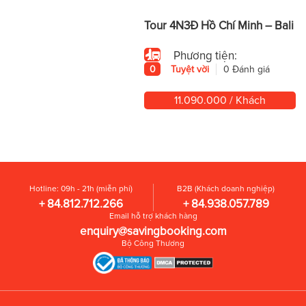
Tour 4N3Đ Hồ Chí Minh – Bali
Phương tiện:
0
Tuyệt vời
0 Đánh giá
11.090.000 / Khách
Hotline: 09h - 21h (miễn phí)
B2B (Khách doanh nghiệp)
+ 84.812.712.266
+ 84.938.057.789
Email hỗ trợ khách hàng
enquiry@savingbooking.com
Bộ Công Thương