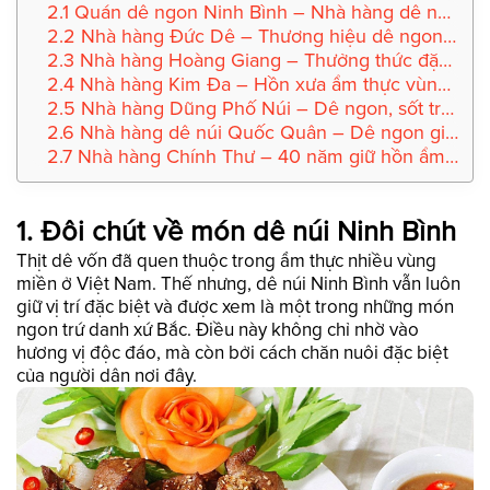
2.1 Quán dê ngon Ninh Bình – Nhà hàng dê núi Ba Cửa
2.2 Nhà hàng Đức Dê – Thương hiệu dê ngon giữa lòng thành phố
2.3 Nhà hàng Hoàng Giang – Thưởng thức đặc sản dê trong không gian sinh thái 5ha
2.4 Nhà hàng Kim Đa – Hồn xưa ẩm thực vùng cao giữa lòng Ninh Bình
2.5 Nhà hàng Dũng Phố Núi – Dê ngon, sốt trứ danh, không gian mở
2.6 Nhà hàng dê núi Quốc Quân – Dê ngon giữa trục vàng Bái Đính – Tràng An
2.7 Nhà hàng Chính Thư – 40 năm giữ hồn ẩm thực dê đất cố đô
1. Đôi chút về món dê núi Ninh Bình
Thịt dê vốn đã quen thuộc trong ẩm thực nhiều vùng
miền ở Việt Nam. Thế nhưng, dê núi Ninh Bình vẫn luôn
giữ vị trí đặc biệt và được xem là một trong những món
ngon trứ danh xứ Bắc. Điều này không chỉ nhờ vào
hương vị độc đáo, mà còn bởi cách chăn nuôi đặc biệt
của người dân nơi đây.