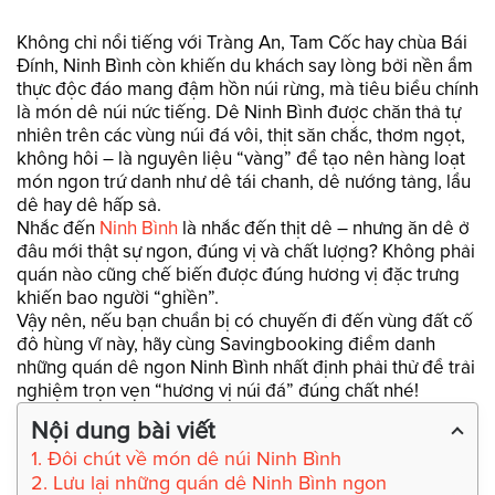
Không chỉ nổi tiếng với Tràng An, Tam Cốc hay chùa Bái
Đính, Ninh Bình còn khiến du khách say lòng bởi nền ẩm
thực độc đáo mang đậm hồn núi rừng, mà tiêu biểu chính
là món dê núi nức tiếng. Dê Ninh Bình được chăn thả tự
nhiên trên các vùng núi đá vôi, thịt săn chắc, thơm ngọt,
không hôi – là nguyên liệu “vàng” để tạo nên hàng loạt
món ngon trứ danh như dê tái chanh, dê nướng tảng, lẩu
dê hay dê hấp sả.
Nhắc đến
Ninh Bình
là nhắc đến thịt dê – nhưng ăn dê ở
đâu mới thật sự ngon, đúng vị và chất lượng? Không phải
quán nào cũng chế biến được đúng hương vị đặc trưng
khiến bao người “ghiền”.
Vậy nên, nếu bạn chuẩn bị có chuyến đi đến vùng đất cố
đô hùng vĩ này, hãy cùng Savingbooking điểm danh
những quán dê ngon Ninh Bình nhất định phải thử để trải
nghiệm trọn vẹn “hương vị núi đá” đúng chất nhé!
Nội dung bài viết
1. Đôi chút về món dê núi Ninh Bình
2. Lưu lại những quán dê Ninh Bình ngon