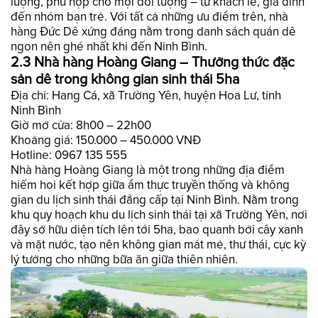
lượng, phù hợp cho mọi đối tượng – từ khách lẻ, gia đình
đến nhóm bạn trẻ. Với tất cả những ưu điểm trên, nhà
hàng Đức Dê xứng đáng nằm trong danh sách quán dê
ngon nên ghé nhất khi đến Ninh Bình.
2.3 Nhà hàng Hoàng Giang – Thưởng thức đặc
sản dê trong không gian sinh thái 5ha
Địa chỉ: Hang Cá, xã Trường Yên, huyện Hoa Lư, tỉnh
Ninh Bình
Giờ mở cửa: 8h00 – 22h00
Khoảng giá: 150.000 – 450.000 VNĐ
Hotline: 0967 135 555
Nhà hàng Hoàng Giang là một trong những địa điểm
hiếm hoi kết hợp giữa ẩm thực truyền thống và không
gian du lịch sinh thái đẳng cấp tại Ninh Bình. Nằm trong
khu quy hoạch khu du lịch sinh thái tại xã Trường Yên, nơi
đây sở hữu diện tích lên tới 5ha, bao quanh bởi cây xanh
và mặt nước, tạo nên không gian mát mẻ, thư thái, cực kỳ
lý tưởng cho những bữa ăn giữa thiên nhiên.