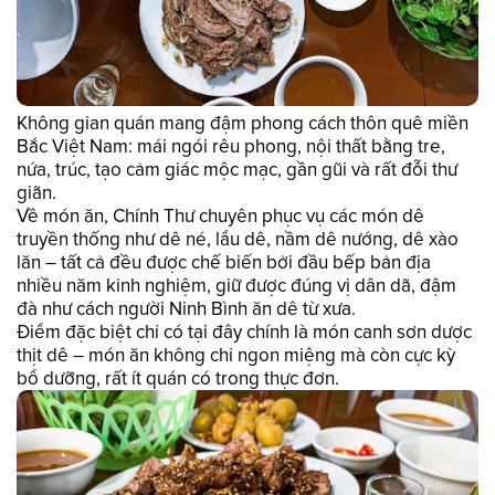
Không gian quán mang đậm phong cách thôn quê miền
Bắc Việt Nam: mái ngói rêu phong, nội thất bằng tre,
nứa, trúc, tạo cảm giác mộc mạc, gần gũi và rất đỗi thư
giãn.
Về món ăn, Chính Thư chuyên phục vụ các món dê
truyền thống như dê né, lẩu dê, nầm dê nướng, dê xào
lăn – tất cả đều được chế biến bởi đầu bếp bản địa
nhiều năm kinh nghiệm, giữ được đúng vị dân dã, đậm
đà như cách người Ninh Bình ăn dê từ xưa.
Điểm đặc biệt chỉ có tại đây chính là món canh sơn dược
thịt dê – món ăn không chỉ ngon miệng mà còn cực kỳ
bổ dưỡng, rất ít quán có trong thực đơn.