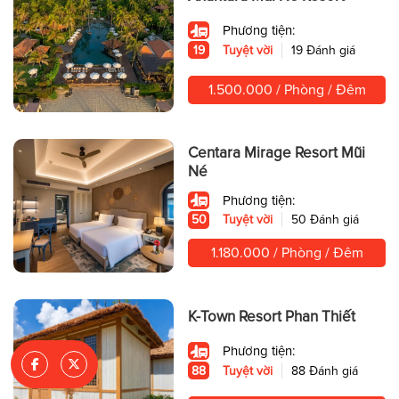
Phương tiện:
19
Tuyệt vời
19 Đánh giá
1.500.000 / Phòng / Đêm
Centara Mirage Resort Mũi
Né
Phương tiện:
50
Tuyệt vời
50 Đánh giá
1.180.000 / Phòng / Đêm
K-Town Resort Phan Thiết
Phương tiện:
88
Tuyệt vời
88 Đánh giá