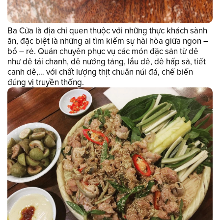
Ba Cửa là địa chỉ quen thuộc với những thực khách sành
ăn, đặc biệt là những ai tìm kiếm sự hài hòa giữa ngon –
bổ – rẻ. Quán chuyên phục vụ các món đặc sản từ dê
như dê tái chanh, dê nướng tảng, lẩu dê, dê hấp sả, tiết
canh dê,… với chất lượng thịt chuẩn núi đá, chế biến
đúng vị truyền thống.