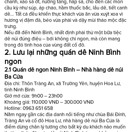
chanh, xào sả ớt, nướng tảng, hấp sả, cho đến các món
cầu kỳ như súp, áp chảo, hầm thuốc bắc, lẩu dê, tiết canh
dê… Tất cả đều khiến thực khách vừa ăn vừa xuýt xoa vì
hương vị đậm đà, béo vừa phải và dậy mùi thảo mộc đặc
trưng.
Nếu đã đến Ninh Bình, nhất định phải thử một bữa tiệc
dê núi đúng điệu – bởi không chỉ ngon, mà còn mang
trong đó tinh hoa của vùng đất cố đô.
2. Lưu lại những quán dê Ninh Bình
ngon
2.1 Quán dê ngon Ninh Bình – Nhà hàng dê núi
Ba Cửa
Địa chỉ: Thôn Tràng An, xã Trường Yên, huyện Hoa Lư,
tỉnh Ninh Bình
Giờ mở cửa: 9h00 – 23h00
Khoảng giá: 110.000 VNĐ – 300.000 VNĐ
Hotline: 0963 651 658
Nằm ngay gần các địa danh nổi tiếng như chùa Bái Đính,
Tràng An và cố đô Hoa Lư, nhà hàng dê núi Ba Cửa là
điểm dừng chân lý tưởng cho bất kỳ du khách nào muốn