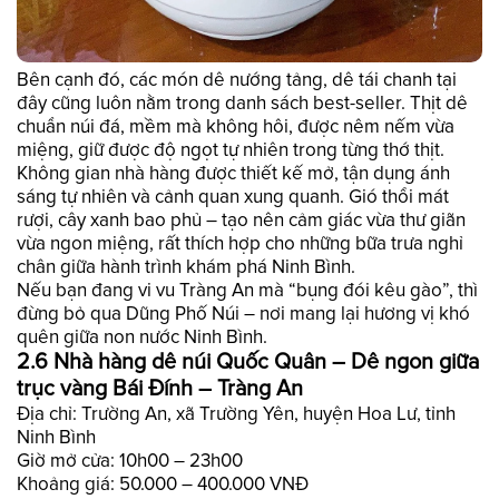
Bên cạnh đó, các món dê nướng tảng, dê tái chanh tại
đây cũng luôn nằm trong danh sách best-seller. Thịt dê
chuẩn núi đá, mềm mà không hôi, được nêm nếm vừa
miệng, giữ được độ ngọt tự nhiên trong từng thớ thịt.
Không gian nhà hàng được thiết kế mở, tận dụng ánh
sáng tự nhiên và cảnh quan xung quanh. Gió thổi mát
rượi, cây xanh bao phủ – tạo nên cảm giác vừa thư giãn
vừa ngon miệng, rất thích hợp cho những bữa trưa nghỉ
chân giữa hành trình khám phá Ninh Bình.
Nếu bạn đang vi vu Tràng An mà “bụng đói kêu gào”, thì
đừng bỏ qua Dũng Phố Núi – nơi mang lại hương vị khó
quên giữa non nước Ninh Bình.
2.6 Nhà hàng dê núi Quốc Quân – Dê ngon giữa
trục vàng Bái Đính – Tràng An
Địa chỉ: Trường An, xã Trường Yên, huyện Hoa Lư, tỉnh
Ninh Bình
Giờ mở cửa: 10h00 – 23h00
Khoảng giá: 50.000 – 400.000 VNĐ