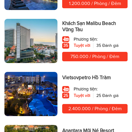
1.200.000 / Phòng / Đêm
Khách Sạn Malibu Beach
Vũng Tàu
Phương tiện:
35
Tuyệt vời
35 Đánh giá
750.000 / Phòng / Đêm
Vietsovpetro Hồ Tràm
Phương tiện:
25
Tuyệt vời
25 Đánh giá
2.400.000 / Phòng / Đêm
Anantara Mũi Né Resort