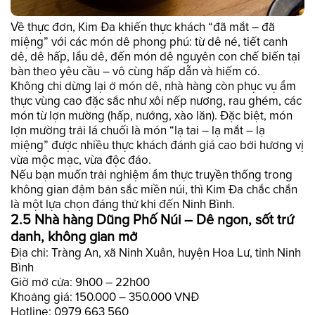
Về thực đơn, Kim Đa khiến thực khách “đã mắt – đã
miệng” với các món dê phong phú: từ dê né, tiết canh
dê, dê hấp, lẩu dê, đến món dê nguyên con chế biến tại
bàn theo yêu cầu – vô cùng hấp dẫn và hiếm có.
Không chỉ dừng lại ở món dê, nhà hàng còn phục vụ ẩm
thực vùng cao đặc sắc như xôi nếp nương, rau ghém, các
món từ lợn mường (hấp, nướng, xào lăn). Đặc biệt, món
lợn mường trải lá chuối là món “lạ tai – lạ mắt – lạ
miệng” được nhiều thực khách đánh giá cao bởi hương vị
vừa mộc mạc, vừa độc đáo.
Nếu bạn muốn trải nghiệm ẩm thực truyền thống trong
không gian đậm bản sắc miền núi, thì Kim Đa chắc chắn
là một lựa chọn đáng thử khi đến Ninh Bình.
2.5 Nhà hàng Dũng Phố Núi – Dê ngon, sốt trứ
danh, không gian mở
Địa chỉ: Tràng An, xã Ninh Xuân, huyện Hoa Lư, tỉnh Ninh
Bình
Giờ mở cửa: 9h00 – 22h00
Khoảng giá: 150.000 – 350.000 VNĐ
Hotline: 0979 663 560