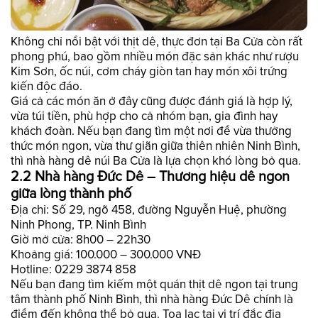
Không chỉ nổi bật với thịt dê, thực đơn tại Ba Cửa còn rất
phong phú, bao gồm nhiều món đặc sản khác như rượu
Kim Sơn, ốc núi, cơm cháy giòn tan hay món xôi trứng
kiến độc đáo.
Giá cả các món ăn ở đây cũng được đánh giá là hợp lý,
vừa túi tiền, phù hợp cho cả nhóm bạn, gia đình hay
khách đoàn. Nếu bạn đang tìm một nơi để vừa thưởng
thức món ngon, vừa thư giãn giữa thiên nhiên Ninh Bình,
thì nhà hàng dê núi Ba Cửa là lựa chọn khó lòng bỏ qua.
2.2 Nhà hàng Đức Dê – Thương hiệu dê ngon
giữa lòng thành phố
Địa chỉ: Số 29, ngõ 458, đường Nguyễn Huệ, phường
Ninh Phong, TP. Ninh Bình
Giờ mở cửa: 8h00 – 22h30
Khoảng giá: 100.000 – 300.000 VNĐ
Hotline: 0229 3874 858
Nếu bạn đang tìm kiếm một quán thịt dê ngon tại trung
tâm thành phố Ninh Bình, thì nhà hàng Đức Dê chính là
điểm đến không thể bỏ qua. Tọa lạc tại vị trí đắc địa