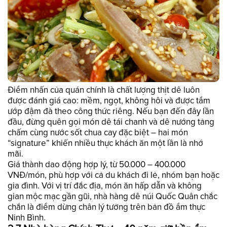
Điểm nhấn của quán chính là chất lượng thịt dê luôn
được đánh giá cao: mềm, ngọt, không hôi và được tẩm
ướp đậm đà theo công thức riêng. Nếu bạn đến đây lần
đầu, đừng quên gọi món dê tái chanh và dê nướng tảng
chấm cùng nước sốt chua cay đặc biệt – hai món
“signature” khiến nhiều thực khách ăn một lần là nhớ
mãi.
Giá thành dao động hợp lý, từ 50.000 – 400.000
VNĐ/món, phù hợp với cả du khách đi lẻ, nhóm bạn hoặc
gia đình. Với vị trí đắc địa, món ăn hấp dẫn và không
gian mộc mạc gần gũi, nhà hàng dê núi Quốc Quân chắc
chắn là điểm dừng chân lý tưởng trên bản đồ ẩm thực
Ninh Bình.