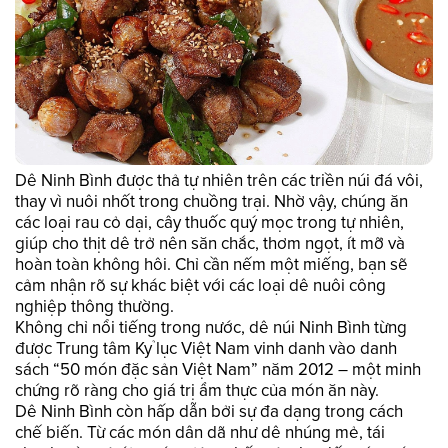
Dê Ninh Bình được thả tự nhiên trên các triền núi đá vôi,
thay vì nuôi nhốt trong chuồng trại. Nhờ vậy, chúng ăn
các loại rau cỏ dại, cây thuốc quý mọc trong tự nhiên,
giúp cho thịt dê trở nên săn chắc, thơm ngọt, ít mỡ và
hoàn toàn không hôi. Chỉ cần nếm một miếng, bạn sẽ
cảm nhận rõ sự khác biệt với các loại dê nuôi công
nghiệp thông thường.
Không chỉ nổi tiếng trong nước, dê núi Ninh Bình từng
được Trung tâm Kỷ lục Việt Nam vinh danh vào danh
sách “50 món đặc sản Việt Nam” năm 2012 – một minh
chứng rõ ràng cho giá trị ẩm thực của món ăn này.
Dê Ninh Bình còn hấp dẫn bởi sự đa dạng trong cách
chế biến. Từ các món dân dã như dê nhúng mẻ, tái