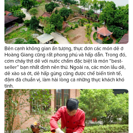
Bên cạnh không gian ấn tượng, thực đơn các món dê ở
Hoàng Giang cũng rất phong phú và hấp dẫn. Trong đó,
cơm cháy thịt dê với nước chấm đặc biệt là món “best-
seller” bạn nhất định nên thử. Ngoài ra, các món lẩu dê,
dê xào sả ớt, dê hấp gừng cũng được chế biến tinh tế,
đậm đà chuẩn vị, làm hài lòng cả những thực khách khó
tính.