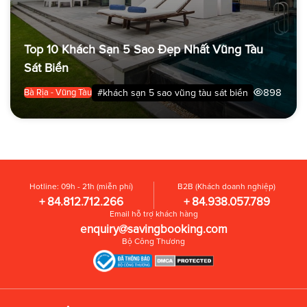
Top 10 Khách Sạn 5 Sao Đẹp Nhất Vũng Tàu
Sát Biển
898
#khách sạn 5 sao vũng tàu sát biển
Bà Rịa - Vũng Tàu
Hotline: 09h - 21h (miễn phí)
B2B (Khách doanh nghiệp)
+ 84.812.712.266
+ 84.938.057.789
Email hỗ trợ khách hàng
enquiry@savingbooking.com
Bộ Công Thương