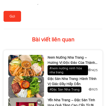
Gửi
Bài viết liên quan
Nem Nướng Nha Trang –
Hương Vị Độc Đáo Của Thành
Phố Biển
#nem nướng ninh hòa
1425
nha trang
Đặc Sản Nha Trang: Hành Trình
Vị Giác Đầy Hấp Dẫn
#Đặc Sản Nha Trang
925
Yến Nha Trang – Đặc Sản Tinh
Hoa Quà Tặng Cao Cấp Từ Biển