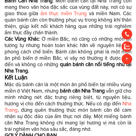
Bánh Căn Nha Trang
: Món bánh căn tại Nha Trang còn
mang theo văn hóa đặc sắc của vùng đất này, nơi có sự
giao thoa giữa
ẩm thực miền Trung
và miền Nam. Các
quán bánh căn còn thường phục vụ trong không khí thân
thiện, giúp kết nối khách hàng qua những trải nghiệm
ẩm thực đầy chân thành.
Các Vùng Khác
: Ở miền Bắc, nó cũng có những món ăn
tương tự nhưng hoàn toàn khác hẳn về nguyên liệu và
phong cách chế biến. Bánh căn không phải là một món
ăn phổ biến ở miền Bắc, vì vậy nó thường ít được biết
đến và không có những
quán bánh căn nổi tiếng như tại
Nha Trang.
Kết Luận
Mặc dù bánh căn là một món ăn phổ biến tại nhiều vùng
miền ở Việt Nam, nhưng
bánh căn Nha Trang
vẫn giữ cho
mình những nét đặc trưng riêng biệt, từ nguyên liệu,
hương vị cho đến cách thưởng thức. Nếu có dịp đến
Nha
Trang
, đừng quên thưởng thức món bánh căn để cảm
nhận sự độc đáo của ẩm thực nơi đây. Một miếng bánh
căn Nha Trang không chỉ mang lại hương vị mà còn là
trải nghiệm văn hóa sâu sắc, đáng nhớ.
GỢI Ý DÀNH CHO BẠN