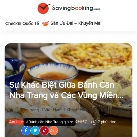
Săn Ưu Đãi – Khuyến Mãi
m
Checkin Quốc Tế
Sự Khác Biệt Giữa Bánh Căn
Nha Trang và Các Vùng Miền
Khác
|
|
|
|
|
Cẩm nang
Việt Nam
Khánh Hòa - Nha Trang
Ẩm thực
Ẩm thực
#Bánh căn Nha Trang giá rẻ
657
7 phút đọc
Zalo