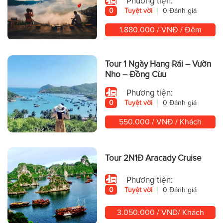
Phương tiện:
0
Tuyệt vời
0 Đánh giá
1.880.000 / VNĐ / Đêm
Tour 1 Ngày Hang Rái – Vườn
Nho – Đồng Cừu
Phương tiện:
0
Tuyệt vời
0 Đánh giá
550.000 / VNĐ / Khách
Tour 2N1Đ Aracady Cruise
Phương tiện:
0
Tuyệt vời
0 Đánh giá
3.050.000 / VND/ Khách