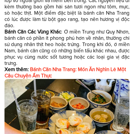
lớp vỏ ngoài giòn và mềm bên trong. Các nguyên liệu đi
kèm thường bao gồm hải sản tươi ngon như tôm, mực,
sò hoặc thịt. Một điểm đặc biệt là bánh căn Nha Trang
có lúc được làm từ bột gạo rang, tạo nên hương vị độc
đáo.
Bánh Căn Các Vùng Khác
: Ở miền Trung như Quy Nhơn,
bánh căn có phần ít phong phú hơn về nhân, thường chỉ
sử dụng nhân thịt heo hoặc trứng. Trong khi đó, ở miền
Nam, bánh căn cũng có những biến tấu khác nhau, được
phục vụ cùng nước sốt tương hoặc các loại gia vị đặc
trưng.
Xem thêm:
Bánh Căn Nha Trang: Món Ăn Nghìn Lẻ Một
Câu Chuyện Ẩm Thực