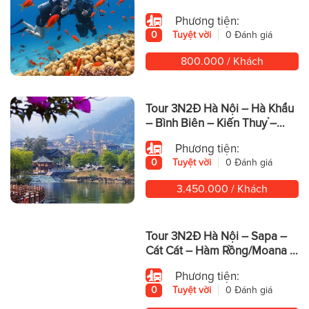
Phương tiện:
0
Tuyệt vời
0 Đánh giá
800.000 / Khách
Tour 3N2Đ Hà Nội – Hà Khẩu
– Bình Biên – Kiến Thuỷ –
Động Yến Tử – Mông Tự
Phương tiện:
0
Tuyệt vời
0 Đánh giá
3.450.000 / Khách
Tour 3N2Đ Hà Nội – Sapa –
Cát Cát – Hàm Rồng/Moana –
Fansipan
Phương tiện:
0
Tuyệt vời
0 Đánh giá