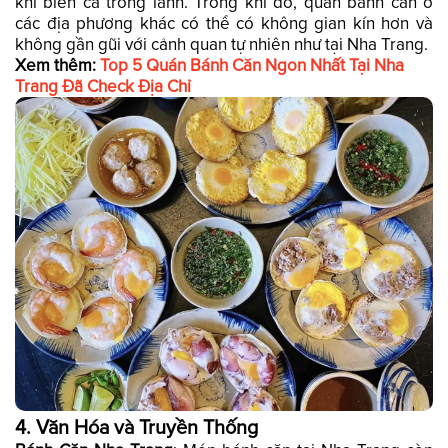
khí biển cả trong lành. Trong khi đó, quán bánh căn ở
các địa phương khác có thể có không gian kín hơn và
không gần gũi với cảnh quan tự nhiên như tại Nha Trang.
Xem thêm:
Top 5 Quán Bánh Căn Ngon Nhất Tại Nha
Trang Đã Check Địa Chỉ
4.
Văn Hóa và Truyền Thống