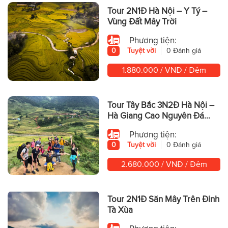
Tour 2N1Đ Hà Nội – Y Tý –
Vùng Đất Mây Trời
Phương tiện:
0
Tuyệt vời
0 Đánh giá
1.880.000 / VNĐ / Đêm
Tour Tây Bắc 3N2Đ Hà Nội –
Hà Giang Cao Nguyên Đá
Hùng Vĩ
Phương tiện:
0
Tuyệt vời
0 Đánh giá
2.680.000 / VNĐ / Đêm
Tour 2N1Đ Săn Mây Trên Đỉnh
Tà Xùa