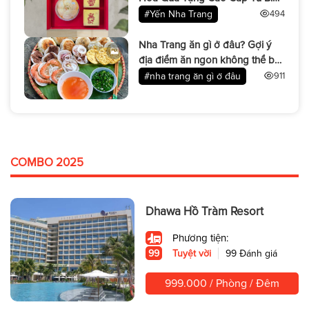
Cả
#Yến Nha Trang
494
Nha Trang ăn gì ở đâu? Gợi ý
địa điểm ăn ngon không thể bỏ
lỡ
#nha trang ăn gì ở đâu
911
COMBO 2025
Dhawa Hồ Tràm Resort
Phương tiện:
99
Tuyệt vời
99 Đánh giá
999.000 / Phòng / Đêm