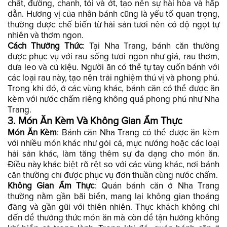
chất, đường, chanh, tỏi và ớt, tạo nên sự hài hòa và hấp
dẫn. Hương vị của nhân bánh cũng là yếu tố quan trọng,
thường được chế biến từ hải sản tươi nên có độ ngọt tự
nhiên và thơm ngon.
Cách Thưởng Thức
: Tại Nha Trang, bánh căn thường
được phục vụ với rau sống tươi ngon như giá, rau thơm,
dưa leo và củ kiệu. Người ăn có thể tự tay cuốn bánh với
các loại rau này, tạo nên trải nghiệm thú vị và phong phú.
Trong khi đó, ở các vùng khác, bánh căn có thể được ăn
kèm với nước chấm riêng không quá phong phú như Nha
Trang.
3.
Món Ăn Kèm Và Không Gian Ẩm Thực
Món Ăn Kèm
: Bánh căn Nha Trang có thể được ăn kèm
với nhiều món khác như gỏi cá, mực nướng hoặc các loại
hải sản khác, làm tăng thêm sự đa dạng cho món ăn.
Điều này khác biệt rõ rệt so với các vùng khác, nơi bánh
căn thường chỉ được phục vụ đơn thuần cùng nước chấm.
Không Gian Ẩm Thực
: Quán bánh căn ở Nha Trang
thường nằm gần bãi biển, mang lại không gian thoáng
đãng và gần gũi với thiên nhiên. Thực khách không chỉ
đến để thưởng thức món ăn mà còn để tận hưởng không