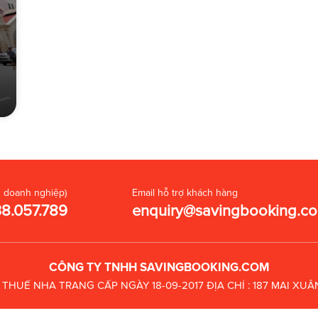
 doanh nghiệp)
Email hỗ trợ khách hàng
38.057.789
enquiry@savingbooking.c
CÔNG TY TNHH SAVINGBOOKING.COM
C THUẾ
NHA TRANG CẤP NGÀY 18-09-2017
ĐỊA CHỈ : 187 MAI X