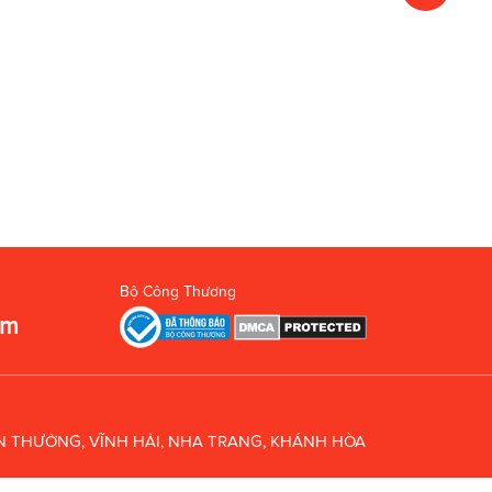
Bộ Công Thương
om
UÂN THƯỞNG, VĨNH HẢI, NHA TRANG, KHÁNH HÒA