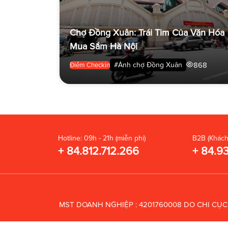
Chợ Đồng Xuân: Trái Tim Của Văn Hóa
Mua Sắm Hà Nội
868
#Ảnh chợ Đồng Xuân
Điểm Checkin
Hotline: 09h - 21h (miễn phí)
B2B (Khách
+ 84.812.712.266
+ 84.9
MST DOANH NGHIỆP : 4201760008 DO CHI CỤ