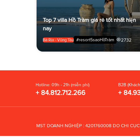
Top 7 villa Hồ Tràm giá rẻ tốt nhất hiện
nay
2732
#resort5saoHồTràm
Bà Rịa - Vũng Tàu
Hotline: 09h - 21h (miễn phí)
B2B (Khách
+ 84.812.712.266
+ 84.9
MST DOANH NGHIỆP : 4201760008 DO CHI CỤ