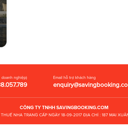
 doanh nghiệp)
Email hỗ trợ khách hàng
38.057.789
enquiry@savingbooking.c
CÔNG TY TNHH SAVINGBOOKING.COM
C THUẾ
NHA TRANG CẤP NGÀY 18-09-2017
ĐỊA CHỈ : 187 MAI X