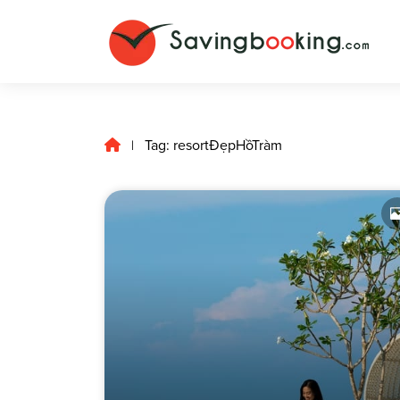
Tag: resortĐẹpHồTràm
|