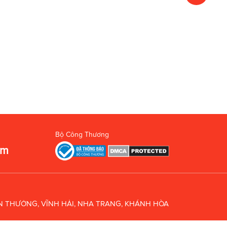
Bộ Công Thương
om
UÂN THƯỞNG, VĨNH HẢI, NHA TRANG, KHÁNH HÒA