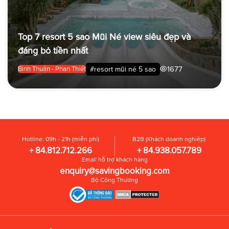
Top 7 resort 5 sao Mũi Né view siêu đẹp và
đáng bỏ tiền nhất
1677
#resort mũi né 5 sao
Bình Thuận - Phan Thiết
Hotline: 09h - 21h (miễn phí)
B2B (Khách doanh nghiệp)
+ 84.812.712.266
+ 84.938.057.789
Email hỗ trợ khách hàng
enquiry@savingbooking.com
Bộ Công Thương