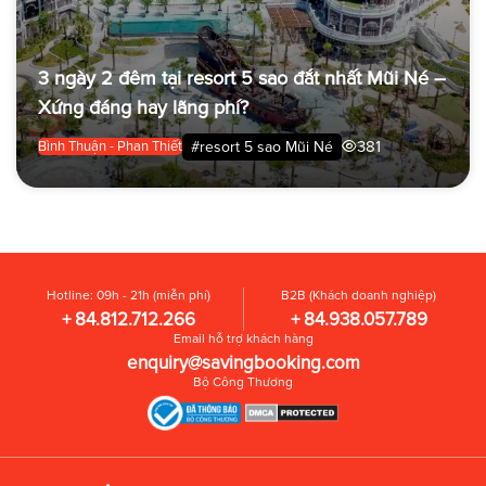
3 ngày 2 đêm tại resort 5 sao đắt nhất Mũi Né –
Xứng đáng hay lãng phí?
381
#resort 5 sao Mũi Né
Bình Thuận - Phan Thiết
Hotline: 09h - 21h (miễn phí)
B2B (Khách doanh nghiệp)
+ 84.812.712.266
+ 84.938.057.789
Email hỗ trợ khách hàng
enquiry@savingbooking.com
Bộ Công Thương