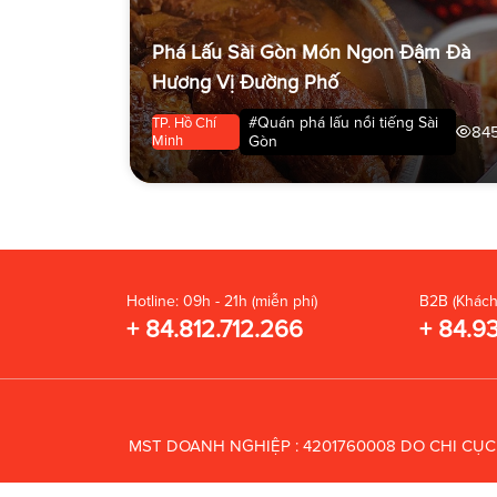
Phá Lấu Sài Gòn Món Ngon Đậm Đà
Hương Vị Đường Phố
#Quán phá lấu nổi tiếng Sài
TP. Hồ Chí
84
Minh
Gòn
Hotline: 09h - 21h (miễn phí)
B2B (Khách
+ 84.812.712.266
+ 84.9
MST DOANH NGHIỆP : 4201760008 DO CHI CỤ