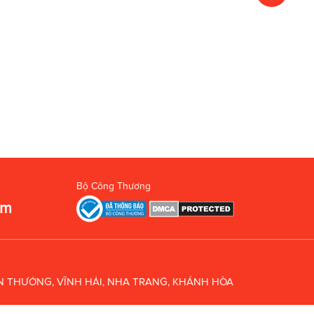
Bộ Công Thương
om
UÂN THƯỞNG, VĨNH HẢI, NHA TRANG, KHÁNH HÒA