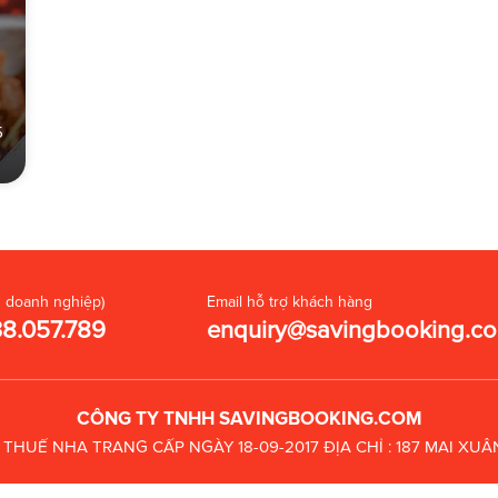
5
 doanh nghiệp)
Email hỗ trợ khách hàng
38.057.789
enquiry@savingbooking.c
CÔNG TY TNHH SAVINGBOOKING.COM
C THUẾ
NHA TRANG CẤP NGÀY 18-09-2017
ĐỊA CHỈ : 187 MAI X