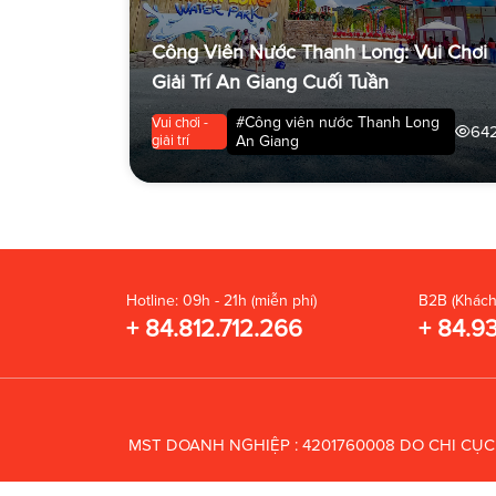
Công Viên Nước Thanh Long: Vui Chơi
Giải Trí An Giang Cuối Tuần
#Công viên nước Thanh Long
Vui chơi -
64
giải trí
An Giang
Hotline: 09h - 21h (miễn phí)
B2B (Khách
+ 84.812.712.266
+ 84.9
MST DOANH NGHIỆP : 4201760008 DO CHI CỤ