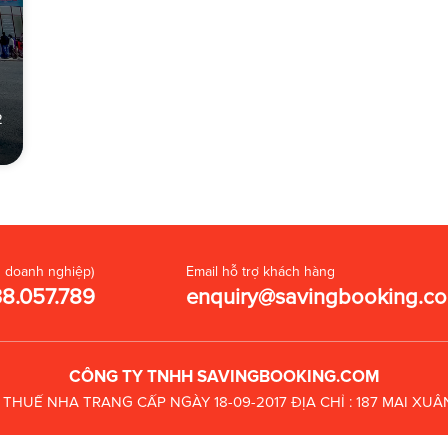
2
 doanh nghiệp)
Email hỗ trợ khách hàng
38.057.789
enquiry@savingbooking.c
CÔNG TY TNHH SAVINGBOOKING.COM
C THUẾ
NHA TRANG CẤP NGÀY 18-09-2017
ĐỊA CHỈ : 187 MAI X