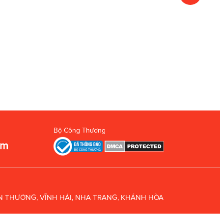
Bộ Công Thương
om
UÂN THƯỞNG, VĨNH HẢI, NHA TRANG, KHÁNH HÒA