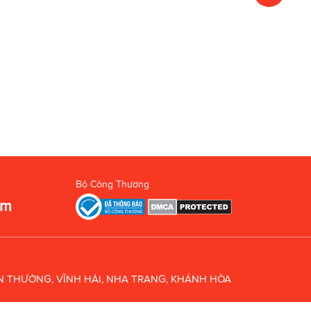
Bộ Công Thương
om
UÂN THƯỞNG, VĨNH HẢI, NHA TRANG, KHÁNH HÒA