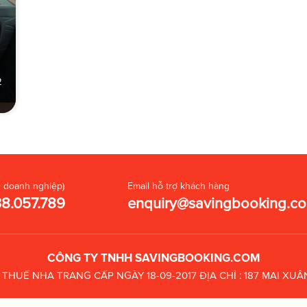
2
 doanh nghiệp)
Email hỗ trợ khách hàng
38.057.789
enquiry@savingbooking.c
CÔNG TY TNHH SAVINGBOOKING.COM
C THUẾ
NHA TRANG CẤP NGÀY 18-09-2017
ĐỊA CHỈ : 187 MAI X