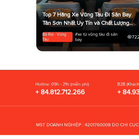
Top 7 Hãng Xe Vũng Tàu Đi Sân Bay
Tân Sơn Nhất Uy Tín và Chất Lượng
Nhất
#xe từ vũng tàu đi sân
Bà Rịa - Vũng
72
Tàu
bay
Hotline: 09h - 21h (miễn phí)
B2B (Khách
+ 84.812.712.266
+ 84.9
MST DOANH NGHIỆP : 4201760008 DO CHI CỤ