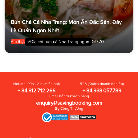
Bún Chả Cá Nha Trang: Món Ăn Đặc Sản, Đây
Là Quán Ngon Nhất
770
#Địa chỉ bún cá Nha Trang ngon
Ẩm thực
Hotline: 09h - 21h (miễn phí)
B2B (Khách doanh nghiệp)
+ 84.812.712.266
+ 84.938.057.789
Email hỗ trợ khách hàng
enquiry@savingbooking.com
Bộ Công Thương