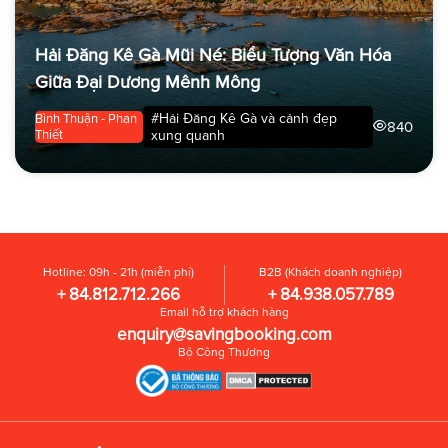
Hải Đăng Kê Gà Mũi Né: Biểu Tượng Văn Hóa
Giữa Đại Dương Mênh Mông
#Hải Đăng Kê Gà và cảnh đẹp
Bình Thuận - Phan
840
Thiết
xung quanh
Hotline: 09h - 21h (miễn phí)
B2B (Khách doanh nghiệp)
+ 84.812.712.266
+ 84.938.057.789
Email hỗ trợ khách hàng
enquiry@savingbooking.com
Bộ Công Thương