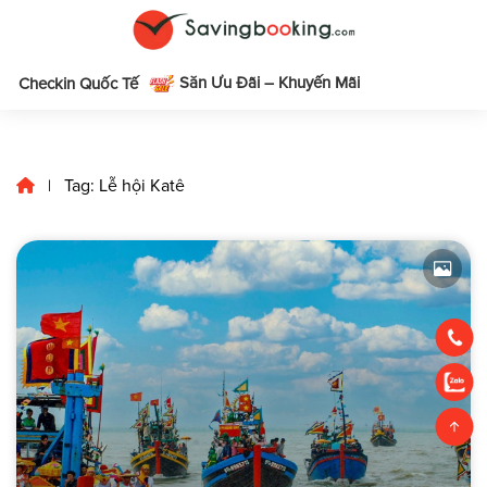
Săn Ưu Đãi – Khuyến Mãi
m
Checkin Quốc Tế
Tag: Lễ hội Katê
|