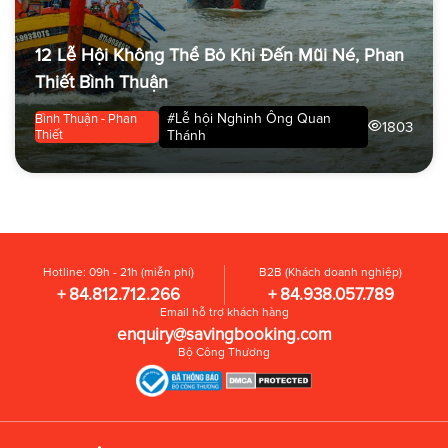
12 Lễ Hội Không Thể Bỏ Khi Đến Mũi Né, Phan
Thiết Bình Thuận
#Lễ hội Nghinh Ông Quan
Bình Thuận - Phan
1803
Thiết
Thánh
Hotline: 09h - 21h (miễn phí)
B2B (Khách doanh nghiệp)
+ 84.812.712.266
+ 84.938.057.789
Email hỗ trợ khách hàng
enquiry@savingbooking.com
Bộ Công Thương