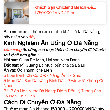
Khách Sạn Chicland Beach Đà
Nẵng
1.750.000 / VNĐ / Đêm
Bạn muốn xem thêm các combo khác có tại Đà Nẵng,
hãy nhấp vào
đây
!
Kinh Nghiệm Ăn Uống Ở Đà Nẵng
cẩm nang
ăn uống cho thực khách làm chuyến đi trở nên
thú vị sẽ bao gồm :
Hải sản
: Quán Bé Mặn, Hải sản Năm Đảnh
Đặc sản
: Mì Quảng Bà Mua, bún chả cá Bà Lữ
Ăn vặt
: Ốc Thanh, chè Liên
5 Loại Bánh Chỉ Có Ở Đà Nẵng, Ăn Là Ghiền !!!
5 Món Đặc Sản Đà Nẵng Bình Dân, Review 5* Không Có
Nhưng
Bãi Biển Non Nước Đà Nẵng: Điểm Đến Lý Tưởng Cho
Kỳ Nghỉ Thư Giãn
Cách Di Chuyển Ở Đà Nẵng
Thuê xe máy
: Giá khoảng
150.000 – 200.000 VNĐ/ngày