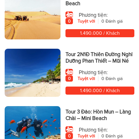
Beach
Phương tiện:
0
Tuyệt vời
0 Đánh giá
1.490.000 / Khách
Tour 2N1Đ Thiên Đường Nghỉ
Dưỡng Phan Thiết – Mũi Né
Phương tiện:
0
Tuyệt vời
0 Đánh giá
1.490.000 / Khách
Tour 3 Đảo: Hòn Mun – Làng
Chài – Mini Beach
Phương tiện:
0
Tuyệt vời
0 Đánh giá