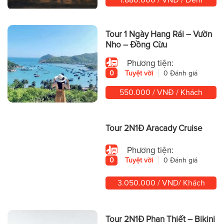
Tour 1 Ngày Hang Rái – Vườn
Nho – Đồng Cừu
Phương tiện:
0
Tuyệt vời
0 Đánh giá
550.000 / VNĐ / Khách
Tour 2N1Đ Aracady Cruise
Phương tiện:
0
Tuyệt vời
0 Đánh giá
3.050.000 / VND/ Khách
Tour 2N1Đ Phan Thiết – Bikini