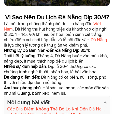
Vì Sao Nên Du Lịch Đà Nẵng Dịp 30/4?
Là một trong những thành phố du lịch hàng đầu
Việt
Nam
, Đà Nẵng thu hút hàng triệu du khách vào dịp nghỉ
lễ 30/4 – 1/5. Với khí hậu ôn hòa, biển xanh cát trắng,
nhiều điểm vui chơi hấp dẫn và lễ hội đặc sắc,
Đà Nẵng
là lựa chọn lý tưởng để thư giãn và khám phá.
Những Lý Do Bạn Nên Đến Đà Nẵng Dịp 30/4:
Thời tiết lý tưởng
: Tháng 4, Đà Nẵng bước vào mùa khô,
nắng đẹp, ít mưa, thích hợp để du lịch biển.
Nhiều sự kiện hấp dẫn
: Dịp lễ 30/4 thường có các
chương trình nghệ thuật, pháo hoa, lễ hội văn hóa.
Đa dạng điểm đến
: Đà Nẵng có cả biển, núi, sông, phố
thị với nhiều địa danh nổi tiếng.
Ẩm thực phong phú
: Hải sản tươi ngon, các món đặc sản
như mì Quảng, bánh xèo, nem lụi.
Nội dung bài viết
Các Địa Điểm Không Thể Bỏ Lỡ Khi Đến Đà Nẵng Dịp 30/4