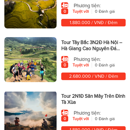
Phương tiện:
0
Tuyệt vời
0 Đánh giá
1.880.000 / VNĐ / Đêm
Tour Tây Bắc 3N2Đ Hà Nội –
Hà Giang Cao Nguyên Đá
Hùng Vĩ
Phương tiện:
0
Tuyệt vời
0 Đánh giá
2.680.000 / VNĐ / Đêm
Tour 2N1Đ Săn Mây Trên Đỉnh
Tà Xùa
Phương tiện:
0
Tuyệt vời
0 Đánh giá
1.880.000 / VNĐ / Đêm