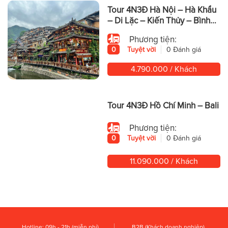
Tour 4N3Đ Hà Nội – Hà Khẩu
– Di Lặc – Kiến Thủy – Bình
Biên – Mông Tự
Phương tiện:
0
Tuyệt vời
0 Đánh giá
4.790.000 / Khách
Tour 4N3Đ Hồ Chí Minh – Bali
Phương tiện:
0
Tuyệt vời
0 Đánh giá
11.090.000 / Khách
Hotline: 09h - 21h (miễn phí)
B2B (Khách doanh nghiệp)