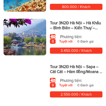
800.000 / Khách
Tour 3N2Đ Hà Nội – Hà Khẩu
– Bình Biên – Kiến Thuỷ –
Động Yến Tử – Mông Tự
Phương tiện:
0
Tuyệt vời
0 Đánh giá
3.450.000 / Khách
Tour 3N2Đ Hà Nội – Sapa –
Cát Cát – Hàm Rồng/Moana –
Fansipan
Phương tiện:
0
Tuyệt vời
0 Đánh giá
2.550.000 / Khách