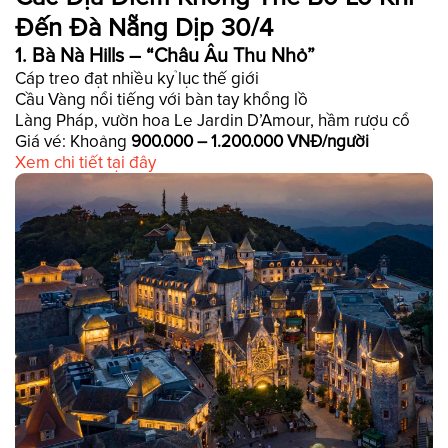
Đến Đà Nẵng Dịp 30/4
1. Bà Nà Hills – “Châu Âu Thu Nhỏ”
Cáp treo đạt nhiều kỷ lục thế giới
Cầu Vàng nổi tiếng với bàn tay khổng lồ
Làng Pháp, vườn hoa Le Jardin D’Amour, hầm rượu cổ
Giá vé: Khoảng
900.000 – 1.200.000 VNĐ/người
Xem chi tiết tại đây