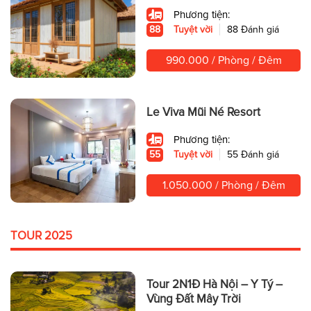
Phương tiện:
88
Tuyệt vời
88 Đánh giá
990.000 / Phòng / Đêm
Le Viva Mũi Né Resort
Phương tiện:
55
Tuyệt vời
55 Đánh giá
1.050.000 / Phòng / Đêm
TOUR 2025
Tour 2N1Đ Hà Nội – Y Tý –
Vùng Đất Mây Trời