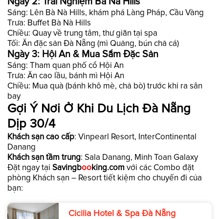
Ngày 2: Trải Nghiệm Bà Nà Hills
Sáng: Lên Bà Nà Hills, khám phá Làng Pháp, Cầu Vàng
Trưa: Buffet Bà Nà Hills
Chiều: Quay về trung tâm, thư giãn tại spa
Tối: Ăn đặc sản Đà Nẵng (mì Quảng, bún chả cá)
Ngày 3: Hội An & Mua Sắm Đặc Sản
Sáng: Tham quan phố cổ Hội An
Trưa: Ăn cao lầu, bánh mì Hội An
Chiều: Mua quà (bánh khô mè, chả bò) trước khi ra sân
bay
Gợi Ý Nơi Ở Khi Du Lịch Đà Nẵng
Dịp 30/4
Khách sạn cao cấp
: Vinpearl Resort, InterContinental
Danang
Khách sạn tầm trung
: Sala Danang, Minh Toan Galaxy
Đặt ngay tại
Savingb
oo
king.com
với các Combo đặt
phòng Khách sạn – Resort tiết kiệm cho chuyến đi của
bạn:
Cicilia Hotel & Spa Đà Nẵng