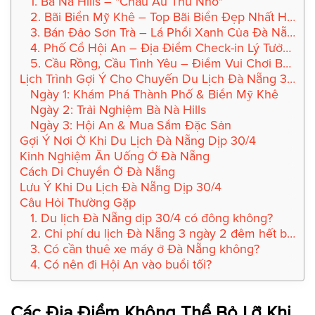
1. Bà Nà Hills – "Châu Âu Thu Nhỏ"
2. Bãi Biển Mỹ Khê – Top Bãi Biển Đẹp Nhất Hành Tinh
3. Bán Đảo Sơn Trà – Lá Phổi Xanh Của Đà Nẵng
4. Phố Cổ Hội An – Địa Điểm Check-in Lý Tưởng
5. Cầu Rồng, Cầu Tình Yêu – Điểm Vui Chơi Buổi Tối
Lịch Trình Gợi Ý Cho Chuyến Du Lịch Đà Nẵng 3N2Đ
Ngày 1: Khám Phá Thành Phố & Biển Mỹ Khê
Ngày 2: Trải Nghiệm Bà Nà Hills
Ngày 3: Hội An & Mua Sắm Đặc Sản
Gợi Ý Nơi Ở Khi Du Lịch Đà Nẵng Dịp 30/4
Kinh Nghiệm Ăn Uống Ở Đà Nẵng
Cách Di Chuyển Ở Đà Nẵng
Lưu Ý Khi Du Lịch Đà Nẵng Dịp 30/4
Câu Hỏi Thường Gặp
1. Du lịch Đà Nẵng dịp 30/4 có đông không?
2. Chi phí du lịch Đà Nẵng 3 ngày 2 đêm hết bao nhiêu?
3. Có cần thuê xe máy ở Đà Nẵng không?
4. Có nên đi Hội An vào buổi tối?
Các Địa Điểm Không Thể Bỏ Lỡ Khi