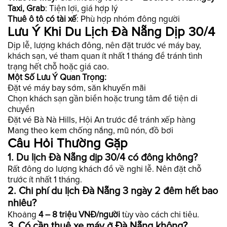
Taxi, Grab
: Tiện lợi, giá hợp lý
Thuê ô tô có tài xế
: Phù hợp nhóm đông người
Lưu Ý Khi Du Lịch Đà Nẵng Dịp 30/4
Dịp lễ, lượng khách đông, nên đặt trước vé máy bay,
khách sạn, vé tham quan ít nhất 1 tháng để tránh tình
trạng hết chỗ hoặc giá cao.
Một Số Lưu Ý Quan Trọng:
Đặt vé máy bay sớm, săn khuyến mãi
Chọn khách sạn gần biển hoặc trung tâm để tiện di
chuyển
Đặt vé Bà Nà Hills, Hội An trước để tránh xếp hàng
Mang theo kem chống nắng, mũ nón, đồ bơi
Câu Hỏi Thường Gặp
1.
Du lịch Đà Nẵng dịp 30/4 có đông không?
Rất đông do lượng khách đổ về nghỉ lễ. Nên đặt chỗ
trước ít nhất 1 tháng.
2.
Chi phí du lịch Đà Nẵng 3 ngày 2 đêm hết bao
nhiêu?
Khoảng
4 – 8 triệu VNĐ/người
tùy vào cách chi tiêu.
3.
Có cần thuê xe máy ở Đà Nẵng không?