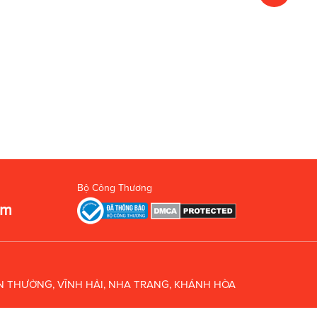
Bộ Công Thương
om
UÂN THƯỞNG, VĨNH HẢI, NHA TRANG, KHÁNH HÒA