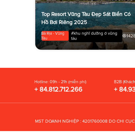
Top Resort Vũng Tàu Đẹp Sát Biển Có
Hồ Bơi Riêng 2025
#khu nghĩ dưỡng ở vũng
Bà Rịa - Vũng
142
Tàu
tàu
Hotline: 09h - 21h (miễn phí)
B2B (Khách
+ 84.812.712.266
+ 84.9
MST DOANH NGHIỆP : 4201760008 DO CHI CỤ