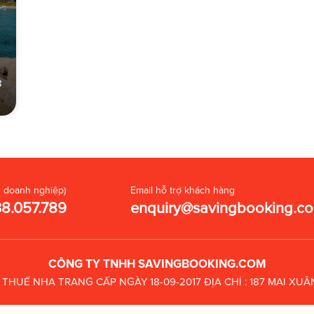
8
 doanh nghiệp)
Email hỗ trợ khách hàng
38.057.789
enquiry@savingbooking.c
CÔNG TY TNHH SAVINGBOOKING.COM
C THUẾ
NHA TRANG CẤP NGÀY 18-09-2017
ĐỊA CHỈ : 187 MAI X