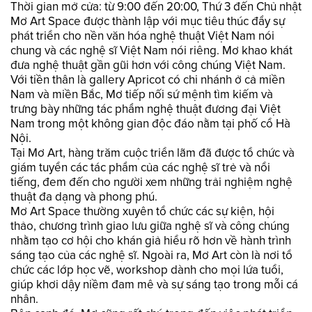
Thời gian mở cửa: từ 9:00 đến 20:00, Thứ 3 đến Chủ nhật
Mơ Art Space được thành lập với mục tiêu thúc đẩy sự
phát triển cho nền văn hóa nghệ thuật Việt Nam nói
chung và các nghệ sĩ Việt Nam nói riêng. Mơ khao khát
đưa nghệ thuật gần gũi hơn với công chúng Việt Nam.
Với tiền thân là gallery Apricot có chi nhánh ở cả miền
Nam và miền Bắc, Mơ tiếp nối sứ mệnh tìm kiếm và
trưng bày những tác phẩm nghệ thuật đương đại Việt
Nam trong một không gian độc đáo nằm tại phố cổ Hà
Nội.
Tại Mơ Art, hàng trăm cuộc triển lãm đã được tổ chức và
giám tuyển các tác phẩm của các nghệ sĩ trẻ và nổi
tiếng, đem đến cho người xem những trải nghiệm nghệ
thuật đa dạng và phong phú.
Mơ Art Space thường xuyên tổ chức các sự kiện, hội
thảo, chương trình giao lưu giữa nghệ sĩ và công chúng
nhằm tạo cơ hội cho khán giả hiểu rõ hơn về hành trình
sáng tạo của các nghệ sĩ. Ngoài ra, Mơ Art còn là nơi tổ
chức các lớp học vẽ, workshop dành cho mọi lứa tuổi,
giúp khơi dậy niềm đam mê và sự sáng tạo trong mỗi cá
nhân.