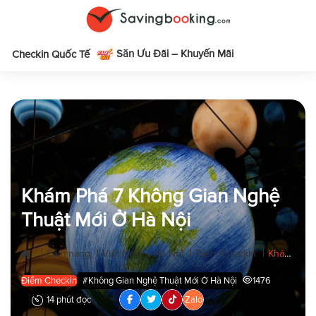
Săn Ưu Đãi – Khuyến Mãi
m
Checkin Quốc Tế
Khám Phá 7 Không Gian Nghệ
Thuật Mới Ở Hà Nội
|
|
|
|
|
Cẩm nang
Việt Nam
Hà Nội
Điểm Checkin
Khám Phá 7 Không Gian Nghệ Thuật Mới Ở Hà Nội
Điểm Checkin
#Không Gian Nghệ Thuật Mới Ở Hà Nội
1476
14 phút đọc
Zalo