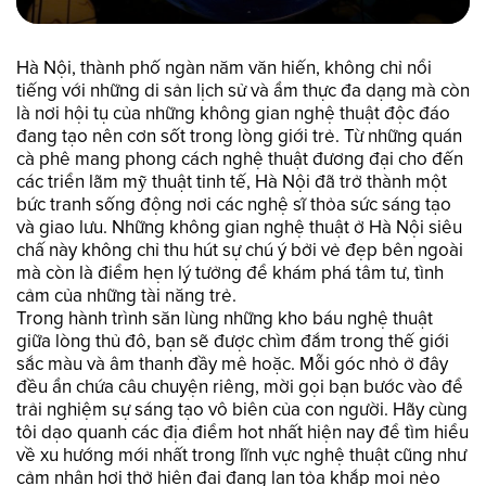
Hà Nội, thành phố ngàn năm văn hiến, không chỉ nổi
tiếng với những di sản lịch sử và ẩm thực đa dạng mà còn
là nơi hội tụ của những không gian nghệ thuật độc đáo
đang tạo nên cơn sốt trong lòng giới trẻ. Từ những quán
cà phê mang phong cách nghệ thuật đương đại cho đến
các triển lãm mỹ thuật tinh tế, Hà Nội đã trở thành một
bức tranh sống động nơi các nghệ sĩ thỏa sức sáng tạo
và giao lưu. Những không gian nghệ thuật ở Hà Nội siêu
chấ này không chỉ thu hút sự chú ý bởi vẻ đẹp bên ngoài
mà còn là điểm hẹn lý tưởng để khám phá tâm tư, tình
cảm của những tài năng trẻ.
Trong hành trình săn lùng những kho báu nghệ thuật
giữa lòng thủ đô, bạn sẽ được chìm đắm trong thế giới
sắc màu và âm thanh đầy mê hoặc. Mỗi góc nhỏ ở đây
đều ẩn chứa câu chuyện riêng, mời gọi bạn bước vào để
trải nghiệm sự sáng tạo vô biên của con người. Hãy cùng
tôi dạo quanh các địa điểm hot nhất hiện nay để tìm hiểu
về xu hướng mới nhất trong lĩnh vực nghệ thuật cũng như
cảm nhận hơi thở hiện đại đang lan tỏa khắp mọi nẻo