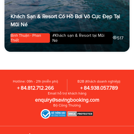
Khách Sạn & Resort Có Hồ Bơi Vô Cực Đẹp Tại
Mũi Né
#Khách sạn & Resort tại Mũi
Bình Thuận - Phan
517
Thiết
Né
Hotline: 09h - 21h (miễn phí)
B2B (Khách doanh nghiệp)
+ 84.812.712.266
+ 84.938.057.789
Email hỗ trợ khách hàng
enquiry@savingbooking.com
Bộ Công Thương