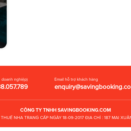
 doanh nghiệp)
Email hỗ trợ khách hàng
38.057.789
enquiry@savingbooking.c
CÔNG TY TNHH SAVINGBOOKING.COM
C THUẾ
NHA TRANG CẤP NGÀY 18-09-2017
ĐỊA CHỈ : 187 MAI X