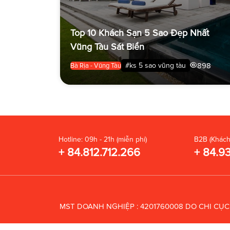
Top 10 Khách Sạn 5 Sao Đẹp Nhất
Vũng Tàu Sát Biển
898
#ks 5 sao vũng tàu
Bà Rịa - Vũng Tàu
Hotline: 09h - 21h (miễn phí)
B2B (Khách
+ 84.812.712.266
+ 84.9
MST DOANH NGHIỆP : 4201760008 DO CHI CỤ