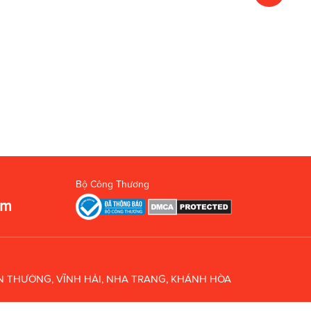
Bộ Công Thương
om
UÂN THƯỞNG, VĨNH HẢI, NHA TRANG, KHÁNH HÒA