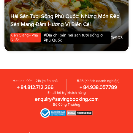
Hải Sản Tươi Sống Phú Quốc: Những Món Đặc
Sản Mang Đậm Hương Vị Biển Cả!
#Địa chỉ bán hải sản tươi sống ở
Kiên Giang - Phú
903
Quốc
Phú Quốc
Hotline: 09h - 21h (miễn phí)
B2B (Khách doanh nghiệp)
+ 84.812.712.266
+ 84.938.057.789
Email hỗ trợ khách hàng
enquiry@savingbooking.com
Bộ Công Thương