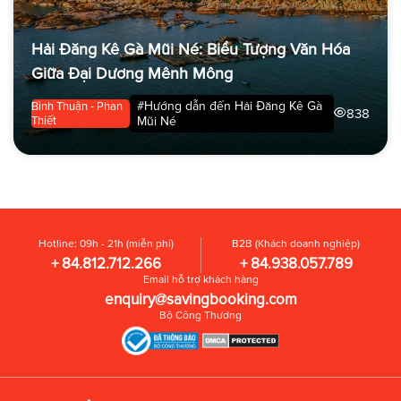
Hải Đăng Kê Gà Mũi Né: Biểu Tượng Văn Hóa
Giữa Đại Dương Mênh Mông
#Hướng dẫn đến Hải Đăng Kê Gà
Bình Thuận - Phan
838
Thiết
Mũi Né
Hotline: 09h - 21h (miễn phí)
B2B (Khách doanh nghiệp)
+ 84.812.712.266
+ 84.938.057.789
Email hỗ trợ khách hàng
enquiry@savingbooking.com
Bộ Công Thương