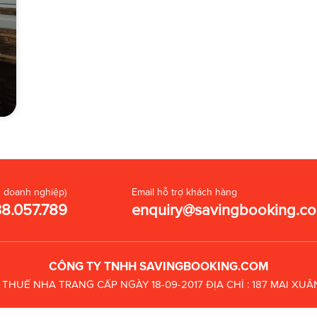
 doanh nghiệp)
Email hỗ trợ khách hàng
38.057.789
enquiry@savingbooking.c
CÔNG TY TNHH SAVINGBOOKING.COM
C THUẾ
NHA TRANG CẤP NGÀY 18-09-2017
ĐỊA CHỈ : 187 MAI X