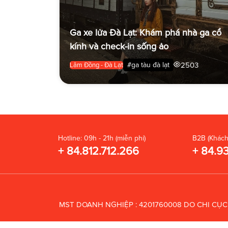
Ga xe lửa Đà Lạt: Khám phá nhà ga cổ
kính và check-in sống ảo
2503
#ga tàu đà lạt
Lâm Đồng - Đà Lạt
Hotline: 09h - 21h (miễn phí)
B2B (Khách
+ 84.812.712.266
+ 84.9
MST DOANH NGHIỆP : 4201760008 DO CHI CỤ