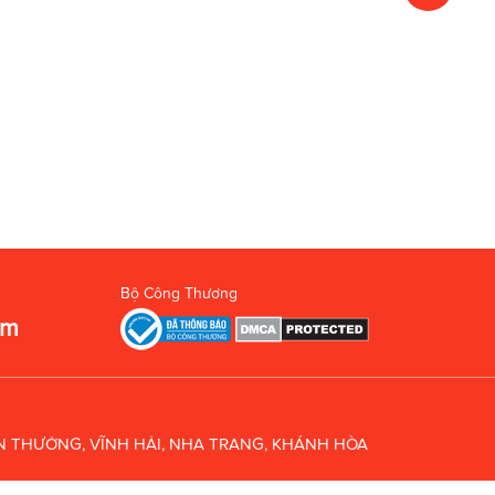
Bộ Công Thương
om
UÂN THƯỞNG, VĨNH HẢI, NHA TRANG, KHÁNH HÒA