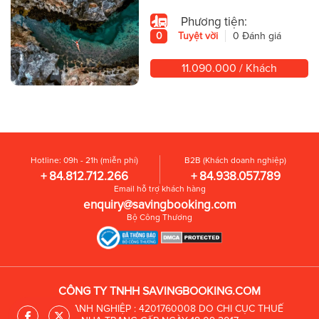
Phương tiện:
0
Tuyệt vời
0 Đánh giá
11.090.000 / Khách
Hotline: 09h - 21h (miễn phí)
B2B (Khách doanh nghiệp)
+ 84.812.712.266
+ 84.938.057.789
Email hỗ trợ khách hàng
enquiry@savingbooking.com
Bộ Công Thương
CÔNG TY TNHH SAVINGBOOKING.COM
MST DOANH NGHIỆP : 4201760008 DO CHI CỤC THUẾ