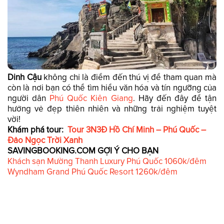
Dinh Cậu
không chỉ là điểm đến thú vị để tham quan mà
còn là nơi bạn có thể tìm hiểu văn hóa và tín ngưỡng của
người dân
Phú Quốc Kiên Giang
. Hãy đến đây để tận
hưởng vẻ đẹp thiên nhiên và những trải nghiệm tuyệt
vời!
Khám phá tour:
Tour 3N3Đ Hồ Chí Minh – Phú Quốc –
Đảo Ngọc Trời Xanh
SAVINGBOOKING.COM GỢI Ý CHO BẠN
Khách sạn Mường Thanh Luxury Phú Quốc 1060k/đêm
Wyndham Grand Phú Quốc Resort 1260k/đêm