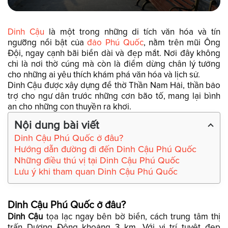
Dinh Cậu
là một trong những di tích văn hóa và tín
ngưỡng nổi bật của
đảo Phú Quốc
, nằm trên mũi Ông
Đội, ngay cạnh bãi biển dài và đẹp mắt. Nơi đây không
chỉ là nơi thờ cúng mà còn là điểm dừng chân lý tưởng
cho những ai yêu thích khám phá văn hóa và lịch sử.
Dinh Cậu được xây dựng để thờ Thần Nam Hải, thần bảo
trợ cho ngư dân trước những cơn bão tố, mang lại bình
an cho những con thuyền ra khơi.
Nội dung bài viết
Dinh Cậu Phú Quốc ở đâu?
Hướng dẫn đường đi đến Dinh Cậu Phú Quốc
Những điều thú vị tại Dinh Cậu Phú Quốc
Lưu ý khi tham quan Dinh Cậu Phú Quốc
Dinh Cậu Phú Quốc ở đâu?
Dinh Cậu
tọa lạc ngay bên bờ biển, cách trung tâm thị
trấn Dương Đông khoảng 3 km. Với vị trí tuyệt đẹp