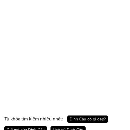
Từ khóa tìm kiếm nhiều nhất:
Dinh Cậu có gì đẹp?
Giờ mở cửa Dinh Cậu
Lịch sử Dinh Cậu