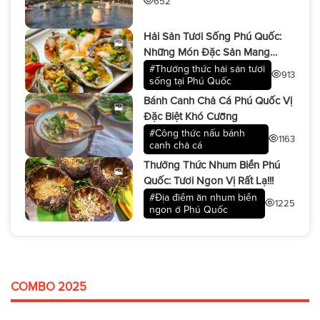
652
dưỡng nhất hiện nay
Hải Sản Tươi Sống Phú Quốc:
Những Món Đặc Sản Mang
Đậm Hương Vị Biển Cả!
#Thưởng thức hải sản tươi
913
sống tại Phú Quốc
Bánh Canh Chả Cá Phú Quốc Vị
Đặc Biệt Khó Cưỡng
#Công thức nấu bánh
1163
canh chả cá
Thưởng Thức Nhum Biển Phú
Quốc: Tươi Ngon Vị Rất Lạ!!!
#Địa điểm ăn nhum biển
1225
ngon ở Phú Quốc
COMBO 2025