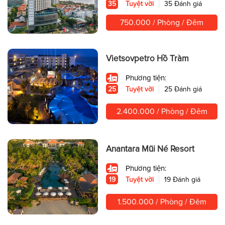
35
Tuyệt vời
35 Đánh giá
750.000 / Phòng / Đêm
Vietsovpetro Hồ Tràm
Phương tiện:
25
Tuyệt vời
25 Đánh giá
2.400.000 / Phòng / Đêm
Anantara Mũi Né Resort
Phương tiện:
19
Tuyệt vời
19 Đánh giá
1.500.000 / Phòng / Đêm