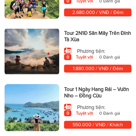
0
Tuyệt vời
0 Đánh giá
2.680.000 / VNĐ / Đêm
Tour 2N1Đ Săn Mây Trên Đỉnh
Tà Xùa
Phương tiện:
0
Tuyệt vời
0 Đánh giá
1.880.000 / VNĐ / Đêm
Tour 1 Ngày Hang Rái – Vườn
Nho – Đồng Cừu
Phương tiện:
0
Tuyệt vời
0 Đánh giá
550.000 / VNĐ / Khách