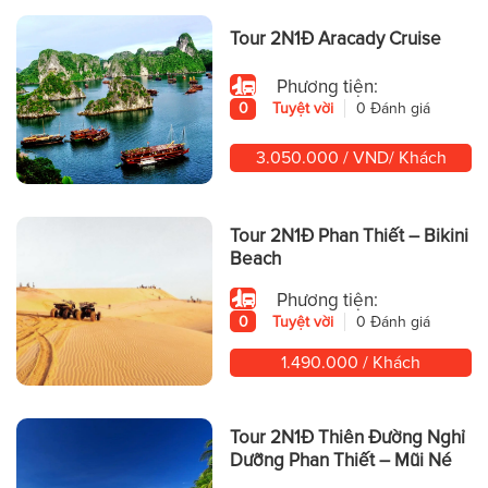
Tour 2N1Đ Aracady Cruise
Phương tiện:
0
Tuyệt vời
0 Đánh giá
3.050.000 / VND/ Khách
Tour 2N1Đ Phan Thiết – Bikini
Beach
Phương tiện:
0
Tuyệt vời
0 Đánh giá
1.490.000 / Khách
Tour 2N1Đ Thiên Đường Nghỉ
Dưỡng Phan Thiết – Mũi Né