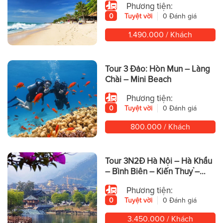
Phương tiện:
0
Tuyệt vời
0 Đánh giá
1.490.000 / Khách
Tour 3 Đảo: Hòn Mun – Làng
Chài – Mini Beach
Phương tiện:
0
Tuyệt vời
0 Đánh giá
800.000 / Khách
Tour 3N2Đ Hà Nội – Hà Khẩu
– Bình Biên – Kiến Thuỷ –
Động Yến Tử – Mông Tự
Phương tiện:
0
Tuyệt vời
0 Đánh giá
3.450.000 / Khách