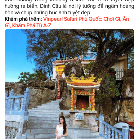
hướng ra biển, Dinh Cậu là nơi lý tưởng để ngắm hoàng
hôn và chụp những bức ảnh tuyệt đẹp.
Khám phá thêm:
Vinpearl Safari Phú Quốc: Chơi Gì, Ăn
Gì, Khám Phá Từ A-Z