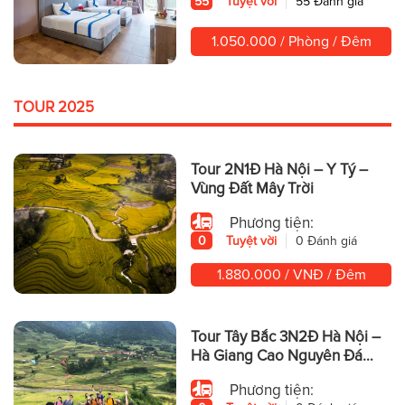
55
Tuyệt vời
55 Đánh giá
1.050.000 / Phòng / Đêm
TOUR 2025
Tour 2N1Đ Hà Nội – Y Tý –
Vùng Đất Mây Trời
Phương tiện:
0
Tuyệt vời
0 Đánh giá
1.880.000 / VNĐ / Đêm
Tour Tây Bắc 3N2Đ Hà Nội –
Hà Giang Cao Nguyên Đá
Hùng Vĩ
Phương tiện: