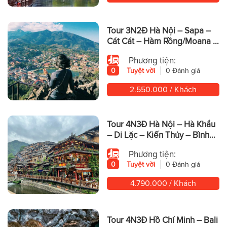
Tour 3N2Đ Hà Nội – Sapa –
Cát Cát – Hàm Rồng/Moana –
Fansipan
Phương tiện:
0
Tuyệt vời
0 Đánh giá
2.550.000 / Khách
Tour 4N3Đ Hà Nội – Hà Khẩu
– Di Lặc – Kiến Thủy – Bình
Biên – Mông Tự
Phương tiện:
0
Tuyệt vời
0 Đánh giá
4.790.000 / Khách
Tour 4N3Đ Hồ Chí Minh – Bali