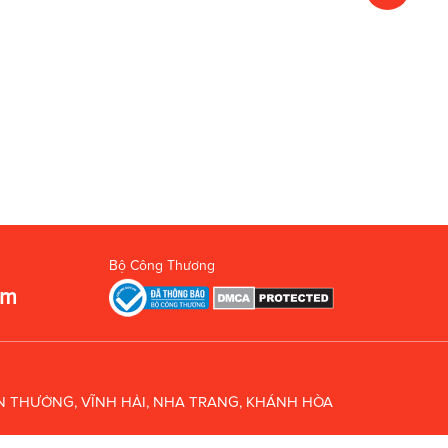
Bộ Công Thương
om
UÂN THƯỞNG, VĨNH HẢI, NHA TRANG, KHÁNH HÒA