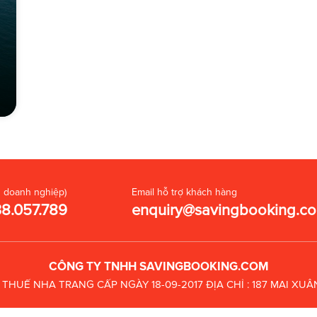
 doanh nghiệp)
Email hỗ trợ khách hàng
38.057.789
enquiry@savingbooking.c
CÔNG TY TNHH SAVINGBOOKING.COM
C THUẾ
NHA TRANG CẤP NGÀY 18-09-2017
ĐỊA CHỈ : 187 MAI X