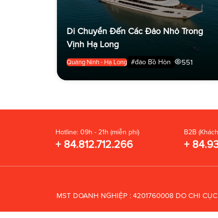
Di Chuyển Đến Các Đảo Nhỏ Trong
Vịnh Hạ Long
551
#đảo Bồ Hòn
Quảng Ninh - Hạ Long
Hotline: 09h - 21h (miễn phí)
B2B (Khách
+ 84.812.712.266
+ 84.9
MST DOANH NGHIỆP : 4201760008 DO CHI CỤ