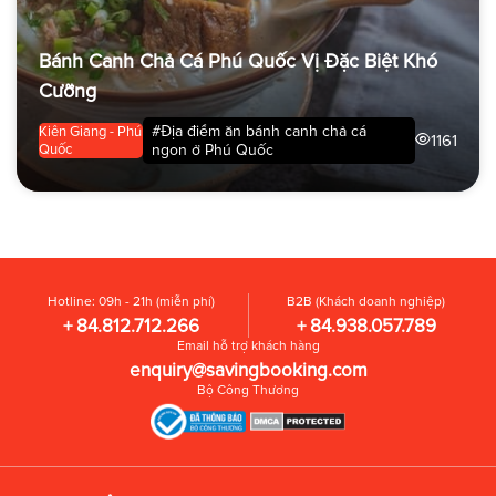
Bánh Canh Chả Cá Phú Quốc Vị Đặc Biệt Khó
Cưỡng
#Địa điểm ăn bánh canh chả cá
Kiên Giang - Phú
1161
Quốc
ngon ở Phú Quốc
Hotline: 09h - 21h (miễn phí)
B2B (Khách doanh nghiệp)
+ 84.812.712.266
+ 84.938.057.789
Email hỗ trợ khách hàng
enquiry@savingbooking.com
Bộ Công Thương