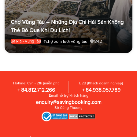
Chợ Vũng Tàu – Những Địa Chỉ Hải Sản Không
Thể Bỏ Qua Khi Du Lịch!
842
#chợ xóm lưới vũng tàu
Bà Rịa - Vũng Tàu
Hotline: 09h - 21h (miễn phí)
B2B (Khách doanh nghiệp)
+ 84.812.712.266
+ 84.938.057.789
Email hỗ trợ khách hàng
enquiry@savingbooking.com
Bộ Công Thương