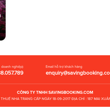
i
 doanh nghiệp)
Email hỗ trợ khách hàng
38.057.789
enquiry@savingbooking.c
CÔNG TY TNHH SAVINGBOOKING.COM
C THUẾ
NHA TRANG CẤP NGÀY 18-09-2017
ĐỊA CHỈ : 187 MAI X