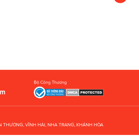
Bộ Công Thương
om
UÂN THƯỞNG, VĨNH HẢI, NHA TRANG, KHÁNH HÒA