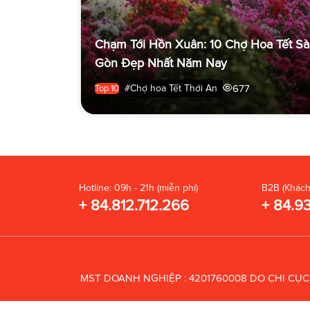
Chạm Tới Hồn Xuân: 10 Chợ Hoa Tết Sà
Gòn Đẹp Nhất Năm Nay
677
#Chợ hoa Tết Thới An
Top 10
Hotline: 09h - 21h (miễn phí)
B2B (Khách
+ 84.812.712.266
+ 84.9
MST DOANH NGHIỆP : 4201760008 DO CHI CỤ