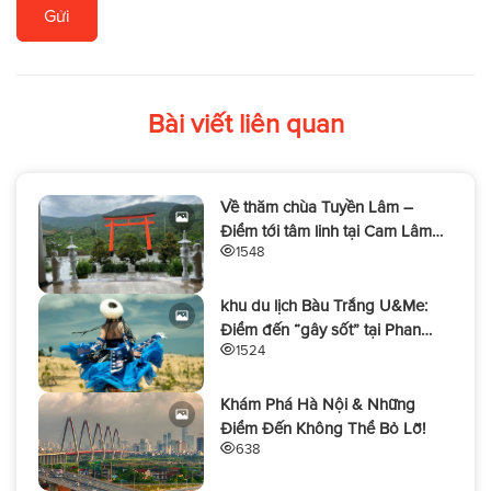
Gửi
Bài viết liên quan
Về thăm chùa Tuyền Lâm –
Điểm tới tâm linh tại Cam Lâm
1548
độc đáo và xứ trầm Khánh Hòa
khu du lịch Bàu Trắng U&Me:
Điểm đến “gây sốt” tại Phan
1524
Thiết, Bình Thuận
Khám Phá Hà Nội & Những
Điểm Đến Không Thể Bỏ Lỡ!
638