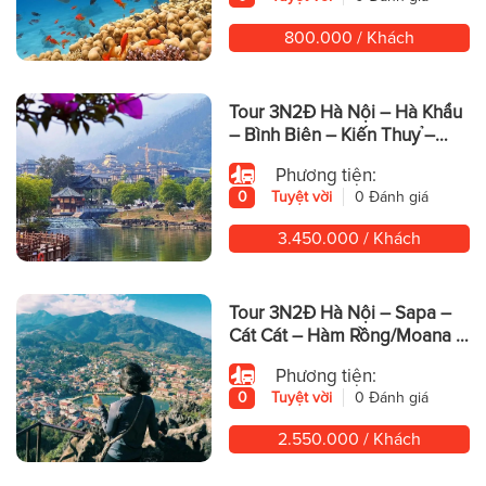
800.000 / Khách
Tour 3N2Đ Hà Nội – Hà Khẩu
– Bình Biên – Kiến Thuỷ –
Động Yến Tử – Mông Tự
Phương tiện:
0
Tuyệt vời
0 Đánh giá
3.450.000 / Khách
Tour 3N2Đ Hà Nội – Sapa –
Cát Cát – Hàm Rồng/Moana –
Fansipan
Phương tiện:
0
Tuyệt vời
0 Đánh giá
2.550.000 / Khách