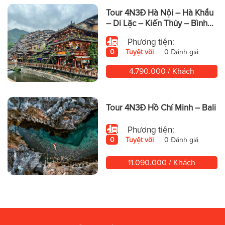
Tour 4N3Đ Hà Nội – Hà Khẩu
– Di Lặc – Kiến Thủy – Bình
Biên – Mông Tự
Phương tiện:
0
Tuyệt vời
0 Đánh giá
4.790.000 / Khách
Tour 4N3Đ Hồ Chí Minh – Bali
Phương tiện:
0
Tuyệt vời
0 Đánh giá
11.090.000 / Khách