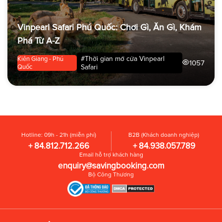
Vinpearl Safari Phú Quốc: Chơi Gì, Ăn Gì, Khám
Phá Từ A-Z
#Thời gian mở cửa Vinpearl
Kiên Giang - Phú
1057
Quốc
Safari
Hotline: 09h - 21h (miễn phí)
B2B (Khách doanh nghiệp)
+ 84.812.712.266
+ 84.938.057.789
Email hỗ trợ khách hàng
enquiry@savingbooking.com
Bộ Công Thương